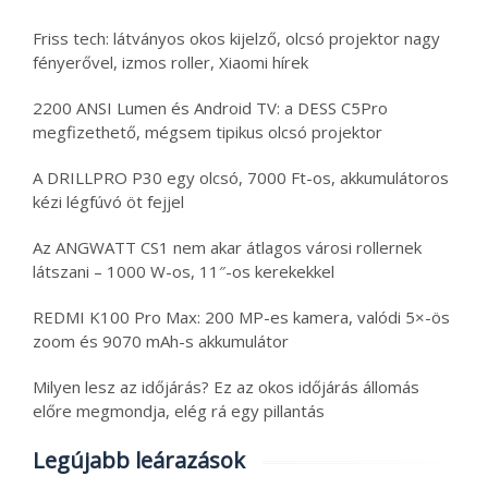
Friss tech: látványos okos kijelző, olcsó projektor nagy
fényerővel, izmos roller, Xiaomi hírek
2200 ANSI Lumen és Android TV: a DESS C5Pro
megfizethető, mégsem tipikus olcsó projektor
A DRILLPRO P30 egy olcsó, 7000 Ft-os, akkumulátoros
kézi légfúvó öt fejjel
Az ANGWATT CS1 nem akar átlagos városi rollernek
látszani – 1000 W-os, 11″-os kerekekkel
REDMI K100 Pro Max: 200 MP-es kamera, valódi 5×-ös
zoom és 9070 mAh-s akkumulátor
Milyen lesz az időjárás? Ez az okos időjárás állomás
előre megmondja, elég rá egy pillantás
Legújabb leárazások