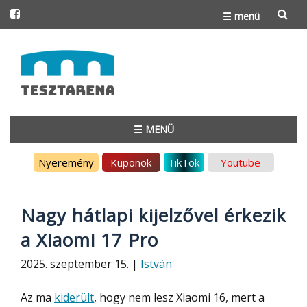
☰ menü
Skip
to
content
☰ MENÜ
Skip
Nyeremény
Kuponok
TikTok
Youtube
to
content
Nagy hátlapi kijelzővel érkezik
a Xiaomi 17 Pro
2025. szeptember 15. |
István
Az ma
kiderült
, hogy nem lesz Xiaomi 16, mert a