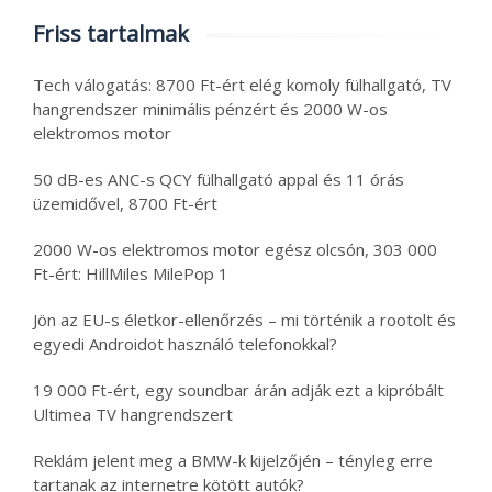
Friss tartalmak
Tech válogatás: 8700 Ft-ért elég komoly fülhallgató, TV
hangrendszer minimális pénzért és 2000 W-os
elektromos motor
50 dB-es ANC-s QCY fülhallgató appal és 11 órás
üzemidővel, 8700 Ft-ért
2000 W-os elektromos motor egész olcsón, 303 000
Ft-ért: HillMiles MilePop 1
Jön az EU-s életkor-ellenőrzés – mi történik a rootolt és
egyedi Androidot használó telefonokkal?
19 000 Ft-ért, egy soundbar árán adják ezt a kipróbált
Ultimea TV hangrendszert
Reklám jelent meg a BMW-k kijelzőjén – tényleg erre
tartanak az internetre kötött autók?