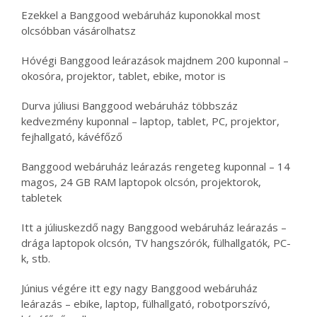
Ezekkel a Banggood webáruház kuponokkal most
olcsóbban vásárolhatsz
Hóvégi Banggood leárazások majdnem 200 kuponnal –
okosóra, projektor, tablet, ebike, motor is
Durva júliusi Banggood webáruház többszáz
kedvezmény kuponnal – laptop, tablet, PC, projektor,
fejhallgató, kávéfőző
Banggood webáruház leárazás rengeteg kuponnal – 14
magos, 24 GB RAM laptopok olcsón, projektorok,
tabletek
Itt a júliuskezdő nagy Banggood webáruház leárazás –
drága laptopok olcsón, TV hangszórók, fülhallgatók, PC-
k, stb.
Június végére itt egy nagy Banggood webáruház
leárazás – ebike, laptop, fülhallgató, robotporszívó,