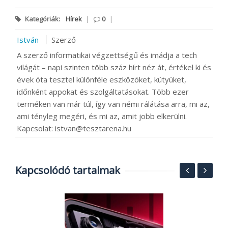
Kategóriák:
Hírek
|
0
|
István
Szerző
A szerző informatikai végzettségű és imádja a tech
világát – napi szinten több száz hírt néz át, értékel ki és
évek óta tesztel különféle eszközöket, kütyüket,
időnként appokat és szolgáltatásokat. Több ezer
terméken van már túl, így van némi rálátása arra, mi az,
ami tényleg megéri, és mi az, amit jobb elkerülni.
Kapcsolat: istvan@tesztarena.hu
Kapcsolódó tartalmak
MI
A
k