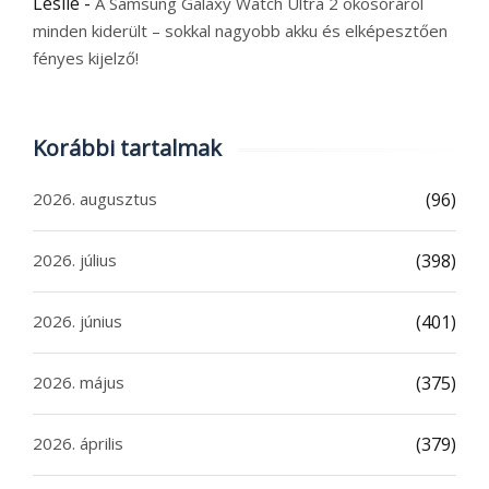
Leslie
-
A Samsung Galaxy Watch Ultra 2 okosóráról
minden kiderült – sokkal nagyobb akku és elképesztően
fényes kijelző!
Korábbi tartalmak
2026. augusztus
(96)
2026. július
(398)
2026. június
(401)
2026. május
(375)
2026. április
(379)