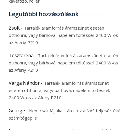
kávéfőző, roller
Legutóbbi hozzászólások
Zsolt
-
Tartalék áramforrás áramszünet esetén
otthonra, vagy bárhová, napelem töltéssel: 2400 W-os
az Aferiy P210
Tesztaréna
-
Tartalék áramforrás áramszünet esetén
otthonra, vagy bárhová, napelem töltéssel: 2400 W-os
az Aferiy P210
Varga Nándor
-
Tartalék áramforrás áramszünet
esetén otthonra, vagy bárhová, napelem töltéssel:
2400 W-os az Aferiy P210
George
-
Nem csak fájlokat tárol, ez a NAS teljesértékű
számítógép is