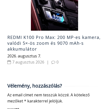
o
2
REDMI K100 Pro Max: 200 MP-es kamera,
valódi 5×-ös zoom és 9070 mAh-s
akkumulátor
2026. augusztus 7.
7 augusztus 2026
|
0
Vélemény, hozzászólás?
Az email címet nem tesszük közzé.
A kötelező
mezőket
*
karakterrel jelöljük.