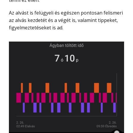
Az alvást is felügyeli és egészen pontosan felismeri
az alvás kezdetét és a végét is, valamint tippeket,
figyelmeztetéseket is ad.