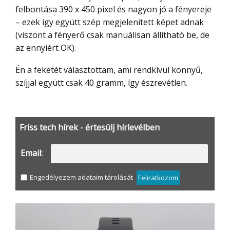
felbontása 390 x 450 pixel és nagyon jó a fényereje
– ezek így együtt szép megjelenített képet adnak
(viszont a fényerő csak manuálisan állítható be, de
az ennyiért OK).
Én a feketét választottam, ami rendkívül könnyű,
szíjjal együtt csak 40 gramm, így észrevétlen.
Friss tech hírek - értesülj hírlevélben
Email:
Engedélyezem adataim tárolását
Feliratkozom