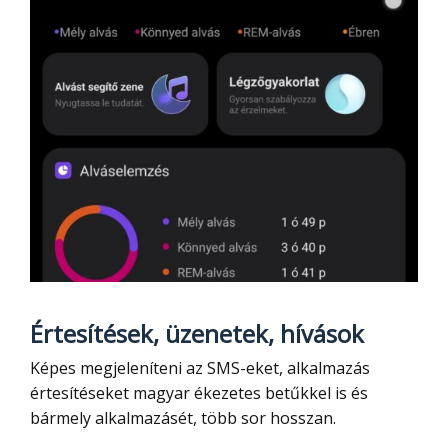
Értesítések, üzenetek, hívások
Képes megjeleníteni az SMS-eket, alkalmazás
értesítéseket magyar ékezetes betűkkel is és
bármely alkalmazásét, több sor hosszan.