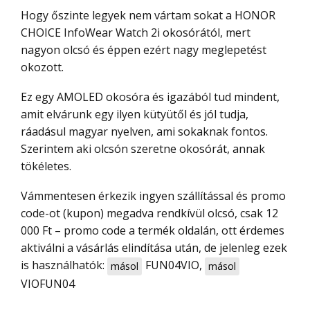
Hogy őszinte legyek nem vártam sokat a HONOR
CHOICE InfoWear Watch 2i okosórától, mert
nagyon olcsó és éppen ezért nagy meglepetést
okozott.
Ez egy AMOLED okosóra és igazából tud mindent,
amit elvárunk egy ilyen kütyütől és jól tudja,
ráadásul magyar nyelven, ami sokaknak fontos.
Szerintem aki olcsón szeretne okosórát, annak
tökéletes.
Vámmentesen érkezik ingyen szállítással és promo
code-ot (kupon) megadva rendkívül olcsó, csak 12
000 Ft – promo code a termék oldalán, ott érdemes
aktiválni a vásárlás elindítása után, de jelenleg ezek
is használhatók:
FUN04VIO
,
másol
másol
VIOFUN04