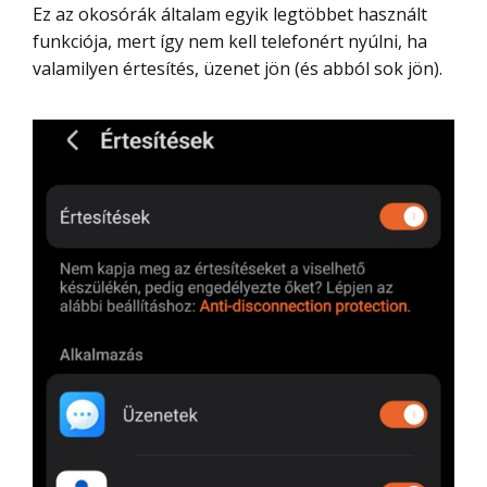
Ez az okosórák általam egyik legtöbbet használt
funkciója, mert így nem kell telefonért nyúlni, ha
valamilyen értesítés, üzenet jön (és abból sok jön).