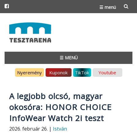
☰ menü
Skip
to
content
☰ MENÜ
Skip
Nyeremény
Kuponok
TikTok
Youtube
to
content
A legjobb olcsó, magyar
okosóra: HONOR CHOICE
InfoWear Watch 2i teszt
2026. február 26. |
István