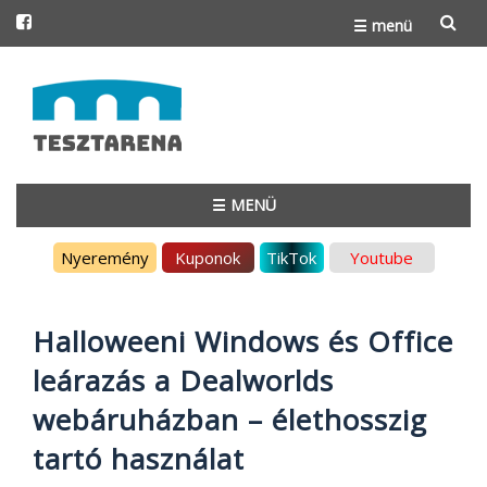
☰ menü
Skip
to
content
☰ MENÜ
Skip
Nyeremény
Kuponok
TikTok
Youtube
to
content
Halloweeni Windows és Office
leárazás a Dealworlds
webáruházban – élethosszig
tartó használat