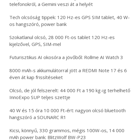
telefonokról, a Gemini veszi át a helyét
Tech olcsóság tippek: 120 Hz-es GPS SIM tablet, 40 W-
os hangszóró, power bank
Szokatlanul olcsó, 28 000 Ft-os tablet 120 Hz-es
kijelzővel, GPS, SIM-mel
Futurisztikus AI okosóra a jövőből: Rollme AI Watch 3
8000 mAh-s akkumulátorral jött a REDMI Note 17 és 6
éven át kap frissítéseket
Olcsó, de jól felszerelt: 44 000 Ft a 190 kg-ig terhelhető
InnoExpo SUP teljes szettje
40 W és 15 óra 10 000 Ft-ért: nagyon olcsó bluetooth
hangszóró a SOUNARC R1
Kicsi, könnyű, 330 grammos, mégis 100W-os, 14 000
mAh power bank: BlitzWolf BW-P23