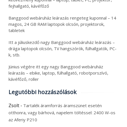
fejhallgató, kávéfőző
Banggood webáruház leárazás rengeteg kuponnal – 14
magos, 24 GB RAM laptopok olcsón, projektorok,
tabletek
Itt a júliuskezdő nagy Banggood webáruház leárazás –
drága laptopok olcsón, TV hangszórók, fülhallgatók, PC-
k, stb.
Június végére itt egy nagy Banggood webáruház
leárazás – ebike, laptop, fülhallgató, robotporszívó,
kávéfőző, roller
Legutóbbi hozzászólások
Zsolt
-
Tartalék áramforrás áramszünet esetén
otthonra, vagy bárhová, napelem töltéssel: 2400 W-os
az Aferiy P210