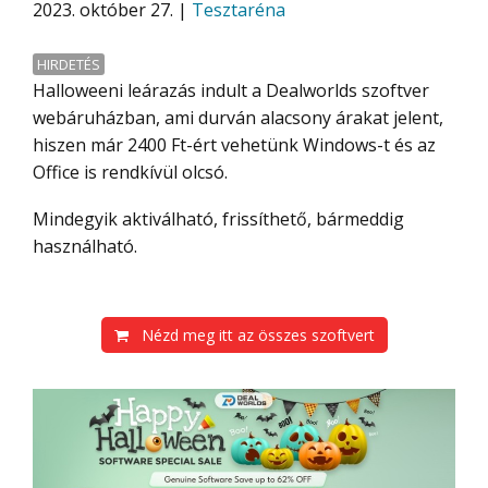
2023. október 27. |
Tesztaréna
HIRDETÉS
Halloweeni leárazás indult a Dealworlds szoftver
webáruházban, ami durván alacsony árakat jelent,
hiszen már 2400 Ft-ért vehetünk Windows-t és az
Office is rendkívül olcsó.
Mindegyik aktiválható, frissíthető, bármeddig
használható.
Nézd meg itt az összes szoftvert