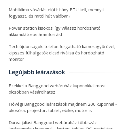
Mobilklíma vásárlás előtt: hány BTU kell, mennyit
fogyaszt, és mitől hűt valóban?
Power station kisokos: így válassz hordozható,
akkumulátoros áramforrást
Tech újdonságok: telefon forgatható kameragyűrűvel,
klipszes fülhallgatók olcsó riválisa és hordozható
monitor
Legújabb leárazások
Ezekkel a Banggood webáruház kuponokkal most
olcsóbban vásárolhatsz
Hóvégi Banggood leárazások majdnem 200 kuponnal –
okosóra, projektor, tablet, ebike, motor is
Durva júliusi Banggood webáruház többszáz
kedvezmény kuponnal – laptop, tablet, PC, projektor,