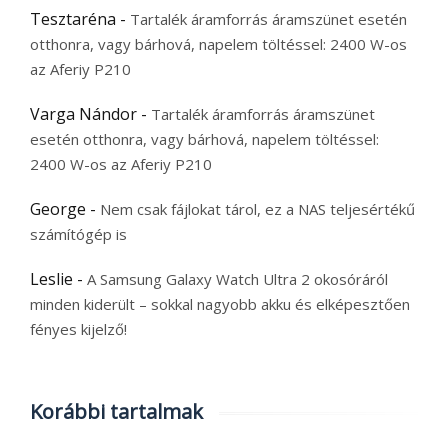
Tesztaréna
-
Tartalék áramforrás áramszünet esetén
otthonra, vagy bárhová, napelem töltéssel: 2400 W-os
az Aferiy P210
Varga Nándor
-
Tartalék áramforrás áramszünet
esetén otthonra, vagy bárhová, napelem töltéssel:
2400 W-os az Aferiy P210
George
-
Nem csak fájlokat tárol, ez a NAS teljesértékű
számítógép is
Leslie
-
A Samsung Galaxy Watch Ultra 2 okosóráról
minden kiderült – sokkal nagyobb akku és elképesztően
fényes kijelző!
Korábbi tartalmak