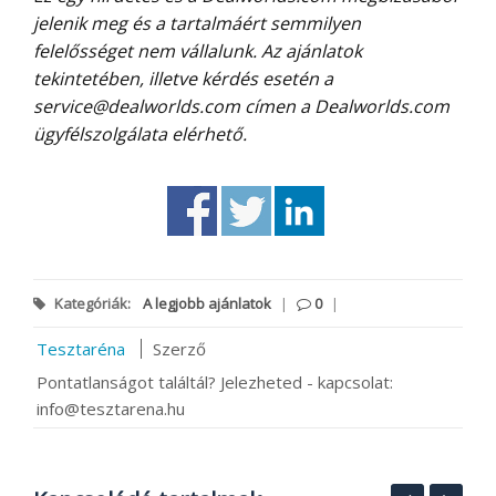
jelenik meg és a tartalmáért semmilyen
felelősséget nem vállalunk. Az ajánlatok
tekintetében, illetve kérdés esetén a
service@dealworlds.com címen a Dealworlds.com
ügyfélszolgálata elérhető.
Kategóriák:
A legjobb ajánlatok
|
0
|
Tesztaréna
Szerző
Pontatlanságot találtál? Jelezheted - kapcsolat:
info@tesztarena.hu