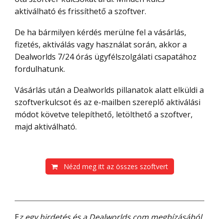
aktiválható és frissíthető a szoftver.
De ha bármilyen kérdés merülne fel a vásárlás,
fizetés, aktiválás vagy használat során, akkor a
Dealworlds 7/24 órás ügyfélszolgálati csapatához
fordulhatunk.
Vásárlás után a Dealworlds pillanatok alatt elküldi a
szoftverkulcsot és az e-mailben szereplő aktiválási
módot követve telepíthető, letölthető a szoftver,
majd aktiválható.
Nézd meg itt az összes szoftvert
Ez egy hirdetés és a Dealworlds.com megbízásából