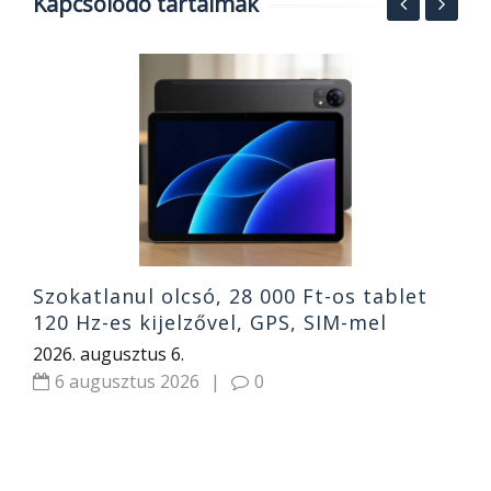
Kapcsolódó tartalmak
,
O
k
s
2
Szokatlanul olcsó, 28 000 Ft-os tablet
120 Hz-es kijelzővel, GPS, SIM-mel
2026. augusztus 6.
6 augusztus 2026
|
0