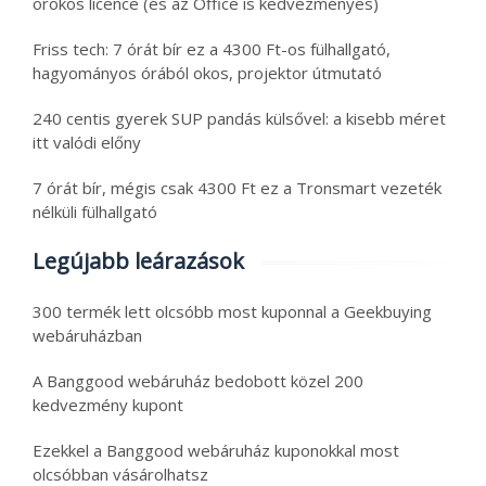
örökös licence (és az Office is kedvezményes)
Friss tech: 7 órát bír ez a 4300 Ft-os fülhallgató,
hagyományos órából okos, projektor útmutató
240 centis gyerek SUP pandás külsővel: a kisebb méret
itt valódi előny
7 órát bír, mégis csak 4300 Ft ez a Tronsmart vezeték
nélküli fülhallgató
Legújabb leárazások
300 termék lett olcsóbb most kuponnal a Geekbuying
webáruházban
A Banggood webáruház bedobott közel 200
kedvezmény kupont
Ezekkel a Banggood webáruház kuponokkal most
olcsóbban vásárolhatsz