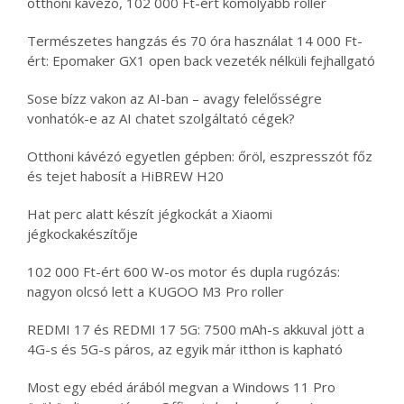
otthoni kávézó, 102 000 Ft-ért komolyabb roller
Természetes hangzás és 70 óra használat 14 000 Ft-
ért: Epomaker GX1 open back vezeték nélküli fejhallgató
Sose bízz vakon az AI-ban – avagy felelősségre
vonhatók-e az AI chatet szolgáltató cégek?
Otthoni kávézó egyetlen gépben: őröl, eszpresszót főz
és tejet habosít a HiBREW H20
Hat perc alatt készít jégkockát a Xiaomi
jégkockakészítője
102 000 Ft-ért 600 W-os motor és dupla rugózás:
nagyon olcsó lett a KUGOO M3 Pro roller
REDMI 17 és REDMI 17 5G: 7500 mAh-s akkuval jött a
4G-s és 5G-s páros, az egyik már itthon is kapható
Most egy ebéd árából megvan a Windows 11 Pro