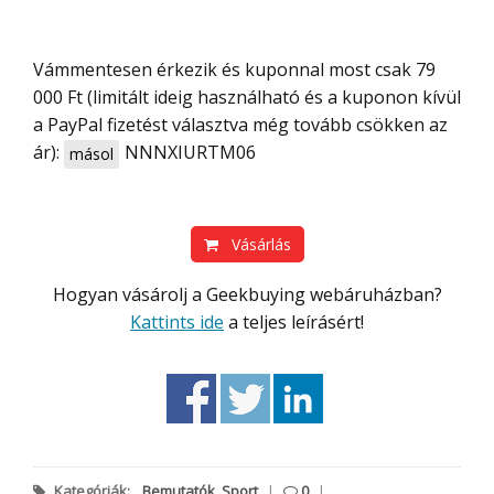
Vámmentesen érkezik és kuponnal most csak 79
000 Ft (limitált ideig használható és a kuponon kívül
a PayPal fizetést választva még tovább csökken az
ár):
NNNXIURTM06
másol
Vásárlás
Hogyan vásárolj a Geekbuying webáruházban?
Kattints ide
a teljes leírásért!
Kategóriák:
Bemutatók
,
Sport
|
0
|