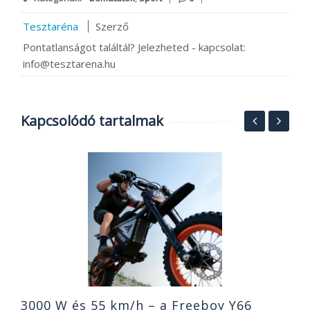
Tesztaréna
Szerző
Pontatlanságot találtál? Jelezheted - kapcsolat:
info@tesztarena.hu
Kapcsolódó tartalmak
:
T
h
o
2
3000 W és 55 km/h – a Freeboy Y66