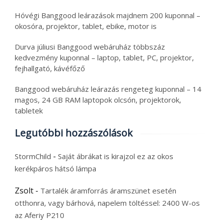
Hóvégi Banggood leárazások majdnem 200 kuponnal –
okosóra, projektor, tablet, ebike, motor is
Durva júliusi Banggood webáruház többszáz
kedvezmény kuponnal – laptop, tablet, PC, projektor,
fejhallgató, kávéfőző
Banggood webáruház leárazás rengeteg kuponnal – 14
magos, 24 GB RAM laptopok olcsón, projektorok,
tabletek
Legutóbbi hozzászólások
-
StormChild
Saját ábrákat is kirajzol ez az okos
kerékpáros hátsó lámpa
Zsolt
-
Tartalék áramforrás áramszünet esetén
otthonra, vagy bárhová, napelem töltéssel: 2400 W-os
az Aferiy P210