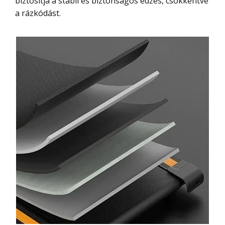
biztosítja a stabil és biztonságos edzés, csökkentve
a rázkódást.