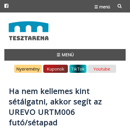
☰ menü
Skip
to
content
☰ MENÜ
Skip
Nyeremény
Kuponok
TikTok
Youtube
to
content
Ha nem kellemes kint
sétálgatni, akkor segít az
UREVO URTM006
futó/sétapad