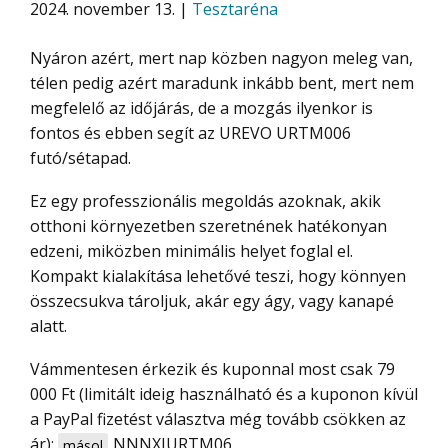
2024. november 13. |
Tesztaréna
Nyáron azért, mert nap közben nagyon meleg van,
télen pedig azért maradunk inkább bent, mert nem
megfelelő az időjárás, de a mozgás ilyenkor is
fontos és ebben segít az UREVO URTM006
futó/sétapad.
Ez egy professzionális megoldás azoknak, akik
otthoni környezetben szeretnének hatékonyan
edzeni, miközben minimális helyet foglal el.
Kompakt kialakítása lehetővé teszi, hogy könnyen
összecsukva tároljuk, akár egy ágy, vagy kanapé
alatt.
Vámmentesen érkezik és kuponnal most csak 79
000 Ft (limitált ideig használható és a kuponon kívül
a PayPal fizetést választva még tovább csökken az
ár):
NNNXIURTM06
másol