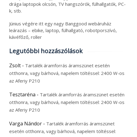
drága laptopok olcsón, TV hangszórók, fülhallgatók, PC-
k, stb.
Június végére itt egy nagy Banggood webáruház
leárazás – ebike, laptop, fülhallgató, robotporszívó,
kávéfőző, roller
Legutóbbi hozzászólások
Zsolt
-
Tartalék áramforrás áramszünet esetén
otthonra, vagy bárhová, napelem töltéssel: 2400 W-os
az Aferiy P210
Tesztaréna
-
Tartalék áramforrás áramszünet esetén
otthonra, vagy bárhová, napelem töltéssel: 2400 W-os
az Aferiy P210
Varga Nándor
-
Tartalék áramforrás áramszünet
esetén otthonra, vagy bárhová, napelem töltéssel: