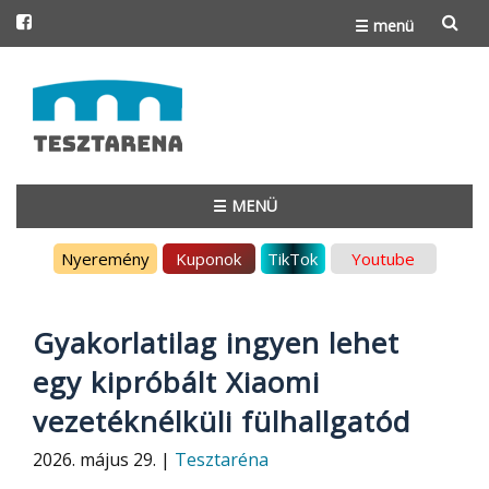
☰ menü
Skip
to
content
☰ MENÜ
Skip
Nyeremény
Kuponok
TikTok
Youtube
to
content
Gyakorlatilag ingyen lehet
egy kipróbált Xiaomi
vezetéknélküli fülhallgatód
2026. május 29. |
Tesztaréna