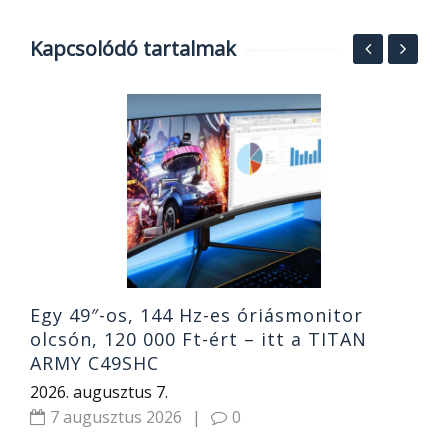
Kapcsolódó tartalmak
V
a
j
2
Egy 49″-os, 144 Hz-es óriásmonitor
olcsón, 120 000 Ft-ért – itt a TITAN
ARMY C49SHC
2026. augusztus 7.
7 augusztus 2026
|
0