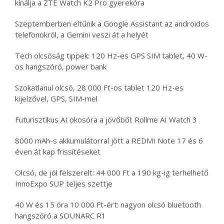
kínálja a ZTE Watch K2 Pro gyerekóra
Szeptemberben eltűnik a Google Assistant az androidos
telefonokról, a Gemini veszi át a helyét
Tech olcsóság tippek: 120 Hz-es GPS SIM tablet, 40 W-
os hangszóró, power bank
Szokatlanul olcsó, 28 000 Ft-os tablet 120 Hz-es
kijelzővel, GPS, SIM-mel
Futurisztikus AI okosóra a jövőből: Rollme AI Watch 3
8000 mAh-s akkumulátorral jött a REDMI Note 17 és 6
éven át kap frissítéseket
Olcsó, de jól felszerelt: 44 000 Ft a 190 kg-ig terhelhető
InnoExpo SUP teljes szettje
40 W és 15 óra 10 000 Ft-ért: nagyon olcsó bluetooth
hangszóró a SOUNARC R1