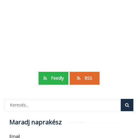
Feedly
RSS
Maradj naprakész
Email