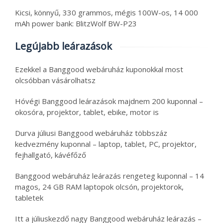
Kicsi, könnyű, 330 grammos, mégis 100W-os, 14 000
mAh power bank: BlitzWolf BW-P23
Legújabb leárazások
Ezekkel a Banggood webáruház kuponokkal most
olcsóbban vásárolhatsz
Hóvégi Banggood leárazások majdnem 200 kuponnal –
okosóra, projektor, tablet, ebike, motor is
Durva júliusi Banggood webáruház többszáz
kedvezmény kuponnal – laptop, tablet, PC, projektor,
fejhallgató, kávéfőző
Banggood webáruház leárazás rengeteg kuponnal – 14
magos, 24 GB RAM laptopok olcsón, projektorok,
tabletek
Itt a júliuskezdő nagy Banggood webáruház leárazás –