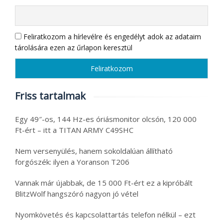
Feliratkozom a hírlevélre és engedélyt adok az adataim
tárolására ezen az űrlapon keresztül
Friss tartalmak
Egy 49″-os, 144 Hz-es óriásmonitor olcsón, 120 000
Ft-ért – itt a TITAN ARMY C49SHC
Nem versenyülés, hanem sokoldalúan állítható
forgószék: ilyen a Yoranson T206
Vannak már újabbak, de 15 000 Ft-ért ez a kipróbált
BlitzWolf hangszóró nagyon jó vétel
Nyomkövetés és kapcsolattartás telefon nélkül – ezt