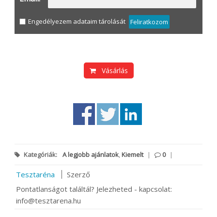
Engedélyezem adataim tárolását
Feliratkozom
Vásárlás
Kategóriák:
A legjobb ajánlatok
,
Kiemelt
|
0
|
Tesztaréna
Szerző
Pontatlanságot találtál? Jelezheted - kapcsolat:
info@tesztarena.hu