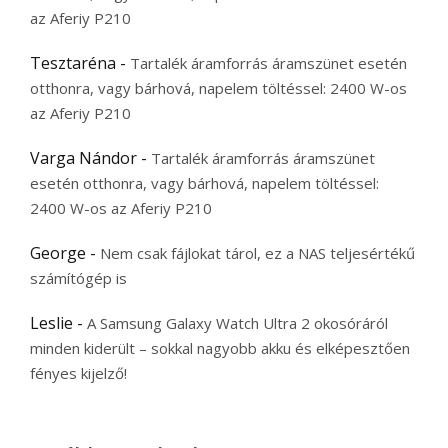
az Aferiy P210
Tesztaréna
-
Tartalék áramforrás áramszünet esetén
otthonra, vagy bárhová, napelem töltéssel: 2400 W-os
az Aferiy P210
Varga Nándor
-
Tartalék áramforrás áramszünet
esetén otthonra, vagy bárhová, napelem töltéssel:
2400 W-os az Aferiy P210
George
-
Nem csak fájlokat tárol, ez a NAS teljesértékű
számítógép is
Leslie
-
A Samsung Galaxy Watch Ultra 2 okosóráról
minden kiderült – sokkal nagyobb akku és elképesztően
fényes kijelző!