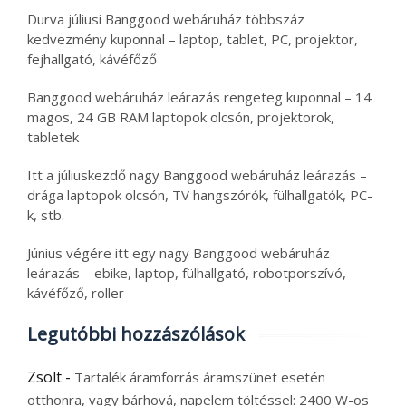
Durva júliusi Banggood webáruház többszáz
kedvezmény kuponnal – laptop, tablet, PC, projektor,
fejhallgató, kávéfőző
Banggood webáruház leárazás rengeteg kuponnal – 14
magos, 24 GB RAM laptopok olcsón, projektorok,
tabletek
Itt a júliuskezdő nagy Banggood webáruház leárazás –
drága laptopok olcsón, TV hangszórók, fülhallgatók, PC-
k, stb.
Június végére itt egy nagy Banggood webáruház
leárazás – ebike, laptop, fülhallgató, robotporszívó,
kávéfőző, roller
Legutóbbi hozzászólások
Zsolt
-
Tartalék áramforrás áramszünet esetén
otthonra, vagy bárhová, napelem töltéssel: 2400 W-os