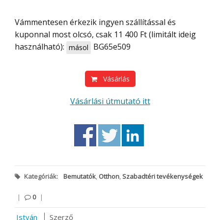
Vámmentesen érkezik ingyen szállítással és
kuponnal most olcsó, csak 11 400 Ft (limitált ideig
használható):
BG65e509
másol
Vásárlás
Vásárlási útmutató itt
Kategóriák:
Bemutatók
,
Otthon
,
Szabadtéri tevékenységek
|
0
|
István
Szerző