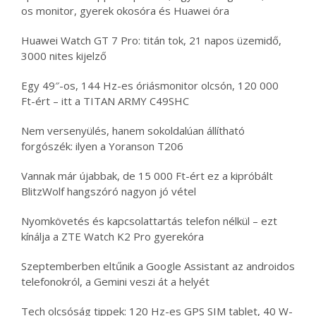
os monitor, gyerek okosóra és Huawei óra
Huawei Watch GT 7 Pro: titán tok, 21 napos üzemidő,
3000 nites kijelző
Egy 49″-os, 144 Hz-es óriásmonitor olcsón, 120 000
Ft-ért – itt a TITAN ARMY C49SHC
Nem versenyülés, hanem sokoldalúan állítható
forgószék: ilyen a Yoranson T206
Vannak már újabbak, de 15 000 Ft-ért ez a kipróbált
BlitzWolf hangszóró nagyon jó vétel
Nyomkövetés és kapcsolattartás telefon nélkül – ezt
kínálja a ZTE Watch K2 Pro gyerekóra
Szeptemberben eltűnik a Google Assistant az androidos
telefonokról, a Gemini veszi át a helyét
Tech olcsóság tippek: 120 Hz-es GPS SIM tablet, 40 W-