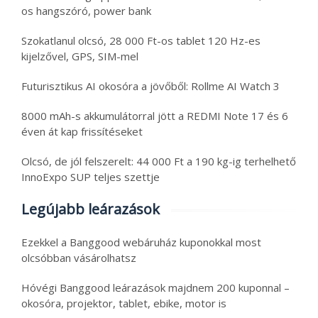
os hangszóró, power bank
Szokatlanul olcsó, 28 000 Ft-os tablet 120 Hz-es
kijelzővel, GPS, SIM-mel
Futurisztikus AI okosóra a jövőből: Rollme AI Watch 3
8000 mAh-s akkumulátorral jött a REDMI Note 17 és 6
éven át kap frissítéseket
Olcsó, de jól felszerelt: 44 000 Ft a 190 kg-ig terhelhető
InnoExpo SUP teljes szettje
Legújabb leárazások
Ezekkel a Banggood webáruház kuponokkal most
olcsóbban vásárolhatsz
Hóvégi Banggood leárazások majdnem 200 kuponnal –
okosóra, projektor, tablet, ebike, motor is