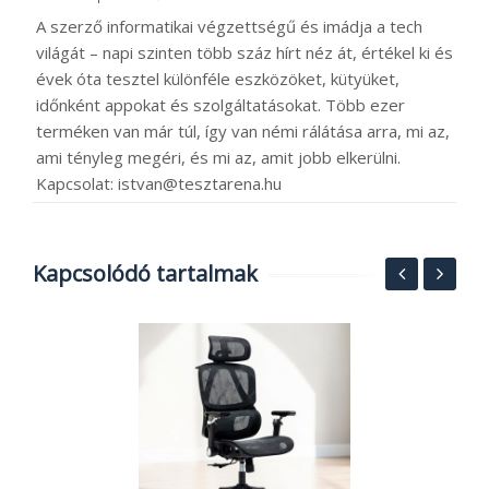
A szerző informatikai végzettségű és imádja a tech
világát – napi szinten több száz hírt néz át, értékel ki és
évek óta tesztel különféle eszközöket, kütyüket,
időnként appokat és szolgáltatásokat. Több ezer
terméken van már túl, így van némi rálátása arra, mi az,
ami tényleg megéri, és mi az, amit jobb elkerülni.
Kapcsolat: istvan@tesztarena.hu
Kapcsolódó tartalmak
N
t
K
2