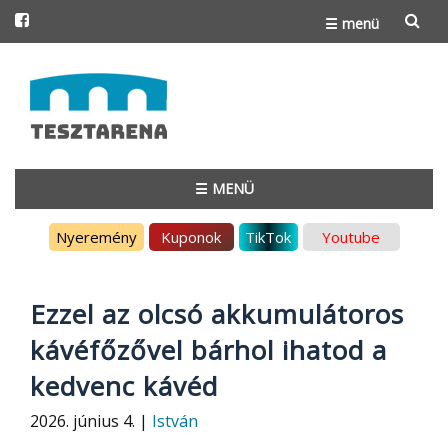
☰ menü
Skip
to
content
☰ MENÜ
Skip
Nyeremény
Kuponok
TikTok
Youtube
to
content
Ezzel az olcsó akkumulátoros
kávéfőzővel bárhol ihatod a
kedvenc kávéd
2026. június 4. |
István