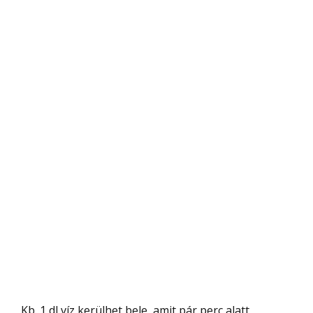
Kb. 1 dl víz kerülhet bele, amit pár perc alatt