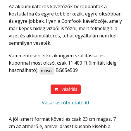
Az akkumulátoros kávéfőzők berobbantak a
köztudatba és egyre több érkezik, egyre olcsóbban
és egyre jobbak. Ilyen a Comfook kávéfőzője, amely
már képes hideg vízből is főzni, mert felmelegíti a
vizet és akkumulátoros, tehát egyáltalán nem kell
semmilyen vezeték.
Vámmentesen érkezik ingyen szállítással és
kuponnal most olcsó, csak 11 400 Ft (limitált ideig
használható):
BG65e509
másol
Vásárlás
Vásárlási útmutató itt
A jól ismert formát követi és csak 23 cm magas, 7
cm az átmérője, amivel drasztikusabb kisebb a