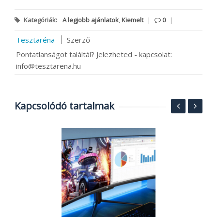
Kategóriák:
A legjobb ajánlatok
,
Kiemelt
|
0
|
Tesztaréna
Szerző
Pontatlanságot találtál? Jelezheted - kapcsolat:
info@tesztarena.hu
Kapcsolódó tartalmak
V
a
j
2