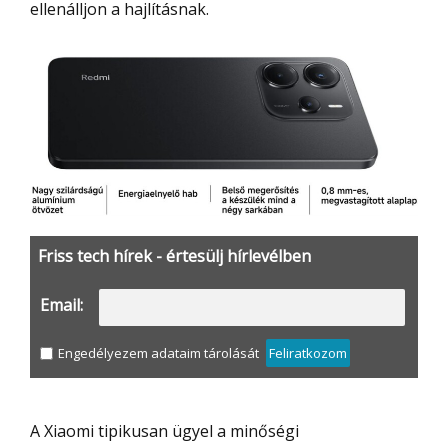
ellenálljon a hajlításnak.
Friss tech hírek - értesülj hírlevélben
Email:
Engedélyezem adataim tárolását
Feliratkozom
A Xiaomi tipikusan ügyel a minőségi