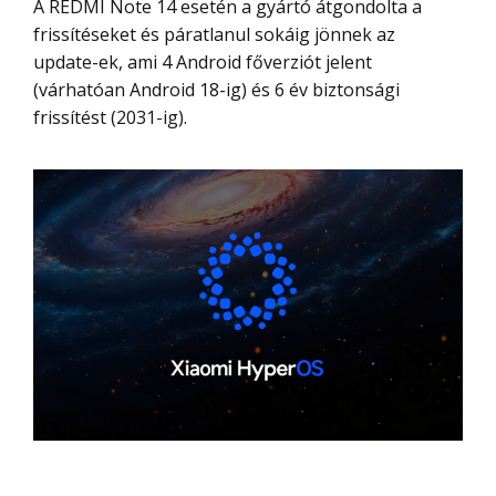
A REDMI Note 14 esetén a gyártó átgondolta a
frissítéseket és páratlanul sokáig jönnek az
update-ek, ami 4 Android főverziót jelent
(várhatóan Android 18-ig) és 6 év biztonsági
frissítést (2031-ig).