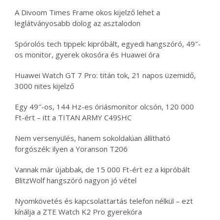
A Divoom Times Frame okos kijelző lehet a
leglátványosabb dolog az asztalodon
Spórolós tech tippek: kipróbált, egyedi hangszóró, 49″-
os monitor, gyerek okosóra és Huawei óra
Huawei Watch GT 7 Pro: titán tok, 21 napos üzemidő,
3000 nites kijelző
Egy 49″-os, 144 Hz-es óriásmonitor olcsón, 120 000
Ft-ért – itt a TITAN ARMY C49SHC
Nem versenyülés, hanem sokoldalúan állítható
forgószék: ilyen a Yoranson T206
Vannak már újabbak, de 15 000 Ft-ért ez a kipróbált
BlitzWolf hangszóró nagyon jó vétel
Nyomkövetés és kapcsolattartás telefon nélkül – ezt
kínálja a ZTE Watch K2 Pro gyerekóra