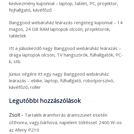
kedvezmény kuponnal – laptop, tablet, PC, projektor,
fejhallgató, kávéfőző
Banggood webáruház leárazás rengeteg kuponnal – 14
magos, 24 GB RAM laptopok olcsón, projektorok,
tabletek
Itt a júliuskezdő nagy Banggood webáruház leárazás –
drága laptopok olcsón, TV hangszórók, fülhallgatók, PC-
k, stb.
Június végére itt egy nagy Banggood webáruház
leárazás – ebike, laptop, fülhallgató, robotporszívó,
kávéfőző, roller
Legutóbbi hozzászólások
Zsolt
-
Tartalék áramforrás áramszünet esetén
otthonra, vagy bárhová, napelem töltéssel: 2400 W-os
az Aferiy P210