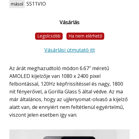
SS11VIO
másol
Vásárlás
Legolcsóbb
Ha nem elérhető
Vásárlási útmutató itt
Az árát meghazudtoló módon 6.67″ méretű
AMOLED kijelzője van 1080 x 2400 pixel
felbontással, 120Hz képfrissítéssel és nagy, 1800
nit fényerővel, a Gorilla Glass 5 által védve. Az ma
már általános, hogy az ujjlenyomat-olvasó a kijelző
alatt van, de ennyiért nem feltétlenül egyértelmű,
viszont jelen esetben így van.