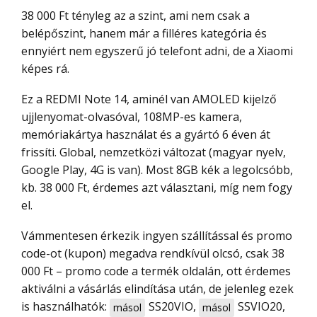
38 000 Ft tényleg az a szint, ami nem csak a
belépőszint, hanem már a filléres kategória és
ennyiért nem egyszerű jó telefont adni, de a Xiaomi
képes rá.
Ez a REDMI Note 14, aminél van AMOLED kijelző
ujjlenyomat-olvasóval, 108MP-es kamera,
memóriakártya használat és a gyártó 6 éven át
frissíti. Global, nemzetközi változat (magyar nyelv,
Google Play, 4G is van). Most 8GB kék a legolcsóbb,
kb. 38 000 Ft, érdemes azt választani, míg nem fogy
el.
Vámmentesen érkezik ingyen szállítással és promo
code-ot (kupon) megadva rendkívül olcsó, csak 38
000 Ft – promo code a termék oldalán, ott érdemes
aktiválni a vásárlás elindítása után, de jelenleg ezek
is használhatók:
SS20VIO
,
SSVIO20
,
másol
másol