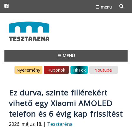
☰ menü
Skip
to
content
☰ MENÜ
Skip
Nyeremény
Kuponok
TikTok
Youtube
to
content
Ez durva, szinte fillérekért
vihető egy Xiaomi AMOLED
telefon és 6 évig kap frissítést
2026. május 18. |
Tesztaréna