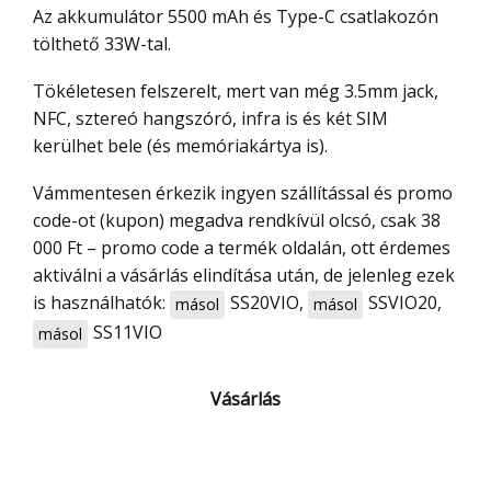
Az akkumulátor 5500 mAh és Type-C csatlakozón
tölthető 33W-tal.
Tökéletesen felszerelt, mert van még 3.5mm jack,
NFC, sztereó hangszóró, infra is és két SIM
kerülhet bele (és memóriakártya is).
Vámmentesen érkezik ingyen szállítással és promo
code-ot (kupon) megadva rendkívül olcsó, csak 38
000 Ft – promo code a termék oldalán, ott érdemes
aktiválni a vásárlás elindítása után, de jelenleg ezek
is használhatók:
SS20VIO
,
SSVIO20
,
másol
másol
SS11VIO
másol
Vásárlás