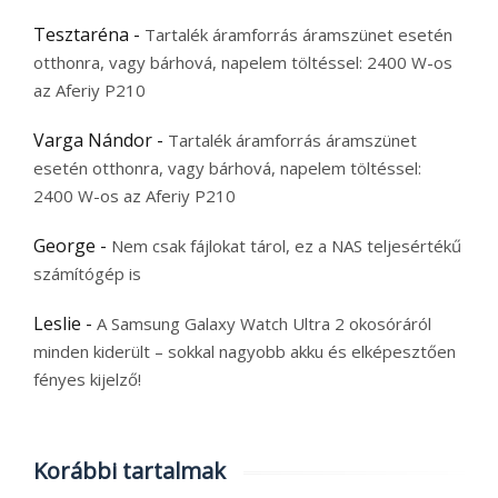
Tesztaréna
-
Tartalék áramforrás áramszünet esetén
otthonra, vagy bárhová, napelem töltéssel: 2400 W-os
az Aferiy P210
Varga Nándor
-
Tartalék áramforrás áramszünet
esetén otthonra, vagy bárhová, napelem töltéssel:
2400 W-os az Aferiy P210
George
-
Nem csak fájlokat tárol, ez a NAS teljesértékű
számítógép is
Leslie
-
A Samsung Galaxy Watch Ultra 2 okosóráról
minden kiderült – sokkal nagyobb akku és elképesztően
fényes kijelző!
Korábbi tartalmak