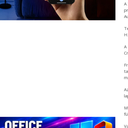
A
p
A
T
H
A 
C
Fr
ta
m
Az
l
M
fü
V