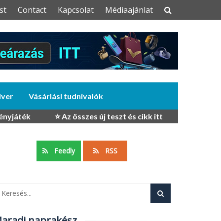
st
Contact
Kapcsolat
Médiaajánlat
dver
Vásárlási tudnivalók
ényjáték
⭐ Az összes új teszt és cikk itt
Feedly
RSS
aradj naprakész