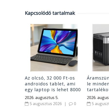
Kapcsolódó tartalmak
rt
lus
OLED
S-szel
|
0
Az olcsó, 32 000 Ft-os
Áramszün
androidos tablet, ami
le minde
egy laptop is lehet 8000
tartaléko
mAh akkuval
OUKITEL 
2026. augusztus 5.
2026. augus
hordozha
5 augusztus 2026
|
0
5 augusz