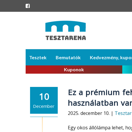
Skip
Tesztek
Bemutatók
Kedvezmény, kupo
to
content
Kuponok
Ez a prémium feh
10
használatban van
December
2025. december 10. |
Teszta
Egy okos állólámpa lehet, h