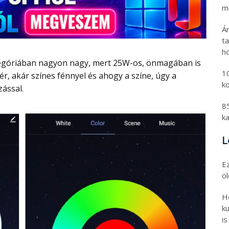
mo
Á
t
h
1
ér, akár színes fénnyel és ahogy a színe, úgy a
k
zással.
8
k
L
E
o
H
ku
is