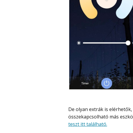
De olyan extrák is elérhetők, mint az időzítés és házon kívül is használható,
összekapcsolható más eszköz
teszt itt található.