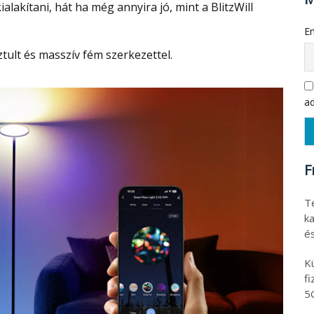
alakítani, hát ha még annyira jó, mint a BlitzWill
Em
ztult és masszív fém szerkezettel.
ad
F
T
ka
é
K
f
5