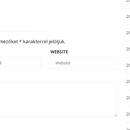
2
2
2
 mezőket
*
karakterrel jelöljük.
2
WEBSITE
2
2
20
20