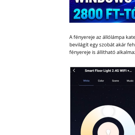
A fényereje az állólámpa kategóriában nagyon nagy, mert 25W-os, önmagában is
bevilágít egy szobát akár feh
fényereje is állítható alkalma