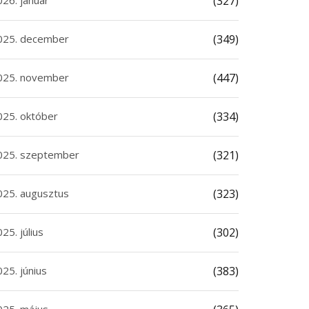
026. január
(327)
025. december
(349)
025. november
(447)
025. október
(334)
025. szeptember
(321)
025. augusztus
(323)
25. július
(302)
25. június
(383)