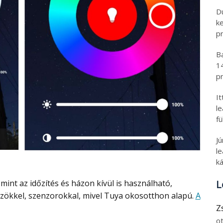
D
k
pr
B
1
pr
I
l
fü
J
le
ká
L
ökkel, szenzorokkal, mivel Tuya okosotthon alapú.
A
Z
o