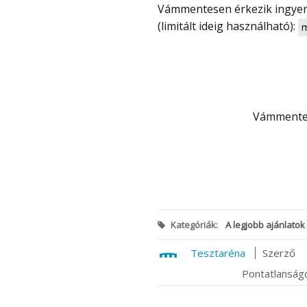
Vámmentesen érkezik ingyen szállítással és kuponnal most olcsó, csak 15 000 Ft
(limitált ideig használható):
m
Vámmente
Kategóriák:
A legjobb ajánlatok
Tesztaréna
Szerző
Pontatlanságo