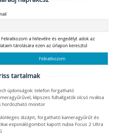
ail
Feliratkozom a hírlevélre és engedélyt adok az
ataim tárolására ezen az űrlapon keresztül
riss tartalmak
ech újdonságok: telefon forgatható
meragyűrűvel, klipszes fülhallgatók olcsó riválisa
s hordozható monitor
ülönleges dizájnt, forgatható kameragyűrűt és
izikai exponálógombot kapott nubia Focus 2 Ultra
G