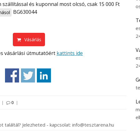
o
BG630044
ásol
T
e
2
Vásárlás
V
s vásárlási útmutatóért
kattints ide
e
2
G
t
L
|
0
|
m
el
t találtál? Jelezheted - kapcsolat: info@tesztarena.hu