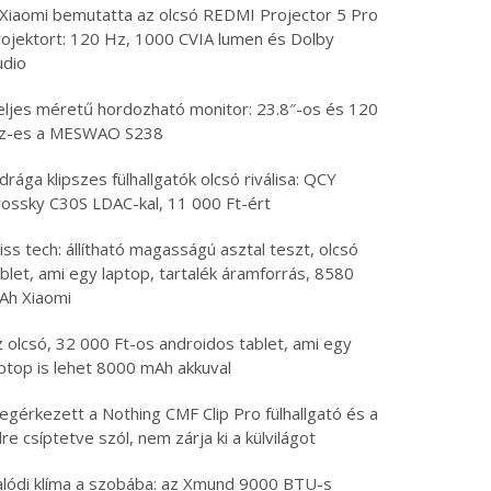
 Xiaomi bemutatta az olcsó REDMI Projector 5 Pro
rojektort: 120 Hz, 1000 CVIA lumen és Dolby
udio
eljes méretű hordozható monitor: 23.8″-os és 120
z-es a MESWAO S238
drága klipszes fülhallgatók olcsó riválisa: QCY
rossky C30S LDAC-kal, 11 000 Ft-ért
iss tech: állítható magasságú asztal teszt, olcsó
blet, ami egy laptop, tartalék áramforrás, 8580
Ah Xiaomi
 olcsó, 32 000 Ft-os androidos tablet, ami egy
aptop is lehet 8000 mAh akkuval
egérkezett a Nothing CMF Clip Pro fülhallgató és a
lre csíptetve szól, nem zárja ki a külvilágot
alódi klíma a szobába: az Xmund 9000 BTU-s