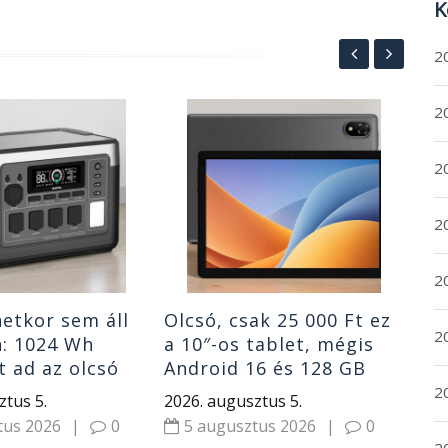
K
2
20
Olc
ny
20
min
GB
202
2
5
20
etkor sem áll
Olcsó, csak 25 000 Ft ez
2
n: 1024 Wh
a 10″-os tablet, mégis
t ad az olcsó
Android 16 és 128 GB
P1000 Plus
tárhely jár hozzá
2
ztus 5.
2026. augusztus 5.
tó áramforrás
tus 2026
|
0
5 augusztus 2026
|
0