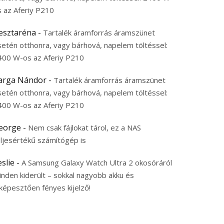
s az Aferiy P210
esztaréna
-
Tartalék áramforrás áramszünet
setén otthonra, vagy bárhová, napelem töltéssel:
400 W-os az Aferiy P210
arga Nándor
-
Tartalék áramforrás áramszünet
setén otthonra, vagy bárhová, napelem töltéssel:
400 W-os az Aferiy P210
eorge
-
Nem csak fájlokat tárol, ez a NAS
eljesértékű számítógép is
eslie
-
A Samsung Galaxy Watch Ultra 2 okosóráról
inden kiderült – sokkal nagyobb akku és
képesztően fényes kijelző!