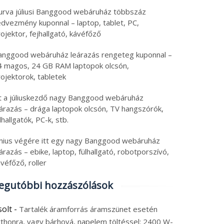
urva júliusi Banggood webáruház többszáz
edvezmény kuponnal – laptop, tablet, PC,
ojektor, fejhallgató, kávéfőző
anggood webáruház leárazás rengeteg kuponnal –
4 magos, 24 GB RAM laptopok olcsón,
ojektorok, tabletek
tt a júliuskezdő nagy Banggood webáruház
eárazás – drága laptopok olcsón, TV hangszórók,
lhallgatók, PC-k, stb.
únius végére itt egy nagy Banggood webáruház
árazás – ebike, laptop, fülhallgató, robotporszívó,
véfőző, roller
egutóbbi hozzászólások
solt
-
Tartalék áramforrás áramszünet esetén
tthonra, vagy bárhová, napelem töltéssel: 2400 W-