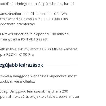
bilklímája hidegen tart és párátlanít is, ha kell
ramszünetkor sem áll le minden: 1024 Wh
artalékot ad az olcsó OUKITEL P1000 Plus
ordozható áramforrás
0 Nm-es direct drive alapot és 300 mm-es
ormányt ad a PXN VD10 szett
580 mAh-s akkumulátort és 200 MP-es kamerát
ap a REDMI K100 Pro
egújabb leárazások
zekkel a Banggood webáruház kuponokkal most
lcsóbban vásárolhatsz
óvégi Banggood leárazások majdnem 200
ponnal – okosóra, projektor, tablet, ebike, motor