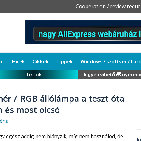
Skip
Cooperation / review reque
to
content
n
Hírek
Cikkek
Tippek
Windows / szoftver / har
TikTok
Ingyen vihető 🎁 nyerem
ér / RGB állólámpa a teszt óta
 és most olcsó
réna
ogy egész addig nem hiányzik, míg nem használod, de
M