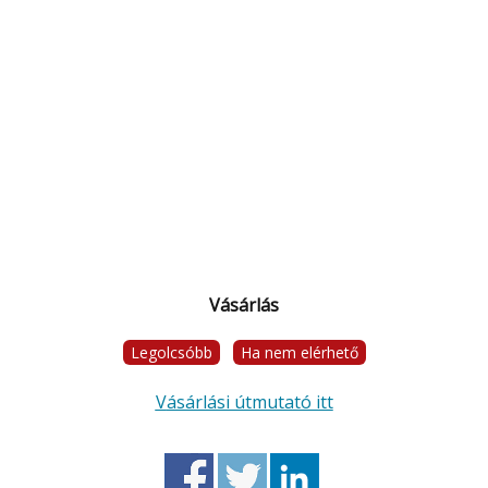
Vásárlás
Legolcsóbb
Ha nem elérhető
Vásárlási útmutató itt