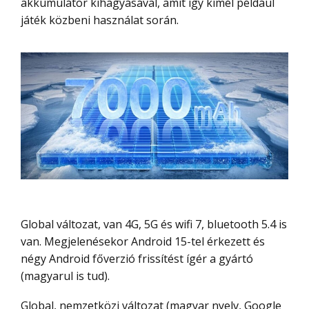
akkumulátor kihagyásával, amit így kímél például
játék közbeni használat során.
Global változat, van 4G, 5G és wifi 7, bluetooth 5.4 is
van. Megjelenésekor Android 15-tel érkezett és
négy Android főverzió frissítést ígér a gyártó
(magyarul is tud).
Global, nemzetközi változat (magyar nyelv, Google