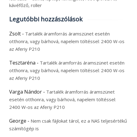
kávéfőző, roller
Legutóbbi hozzászólások
Zsolt
-
Tartalék áramforrás áramszünet esetén
otthonra, vagy bárhová, napelem töltéssel: 2400 W-os
az Aferiy P210
Tesztaréna
-
Tartalék áramforrás áramszünet esetén
otthonra, vagy bárhová, napelem töltéssel: 2400 W-os
az Aferiy P210
Varga Nándor
-
Tartalék áramforrás áramszünet
esetén otthonra, vagy bárhová, napelem töltéssel:
2400 W-os az Aferiy P210
George
-
Nem csak fájlokat tárol, ez a NAS teljesértékű
számítógép is