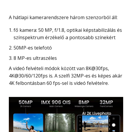
A hátlapi kamerarendszere három szenzorból áll:
fő kamera: 50 MP, f/1.8, optikai képstabilizálás és
színspektrum érzékelő a pontosabb színekért
50MP-es telefotó
8 MP-es ultraszéles
A videó felvételi módok között van 8K@30fps,
4K@30/60/120fps is. A szelfi 32MP-es és képes akár
4K felbontásban 60 fps-sel is videó felvételre.