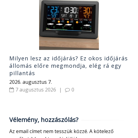
o
A
2
Milyen lesz az időjárás? Ez okos időjárás
állomás előre megmondja, elég rá egy
pillantás
2026. augusztus 7.
7 augusztus 2026
|
0
Vélemény, hozzászólás?
Az email címet nem tesszük közzé.
A kötelező