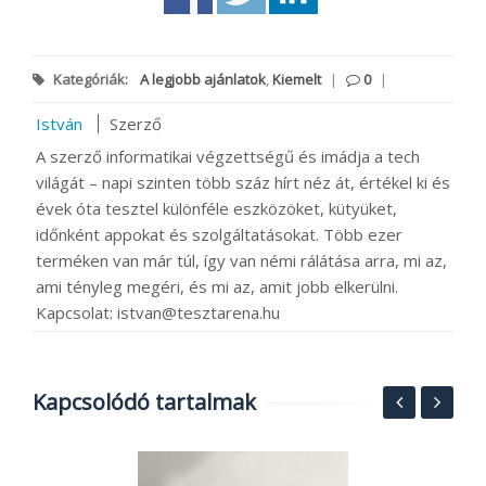
Kategóriák:
A legjobb ajánlatok
,
Kiemelt
|
0
|
István
Szerző
A szerző informatikai végzettségű és imádja a tech
világát – napi szinten több száz hírt néz át, értékel ki és
évek óta tesztel különféle eszközöket, kütyüket,
időnként appokat és szolgáltatásokat. Több ezer
terméken van már túl, így van némi rálátása arra, mi az,
ami tényleg megéri, és mi az, amit jobb elkerülni.
Kapcsolat: istvan@tesztarena.hu
Kapcsolódó tartalmak
E