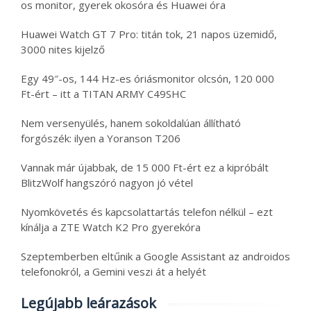
os monitor, gyerek okosóra és Huawei óra
Huawei Watch GT 7 Pro: titán tok, 21 napos üzemidő,
3000 nites kijelző
Egy 49″-os, 144 Hz-es óriásmonitor olcsón, 120 000
Ft-ért – itt a TITAN ARMY C49SHC
Nem versenyülés, hanem sokoldalúan állítható
forgószék: ilyen a Yoranson T206
Vannak már újabbak, de 15 000 Ft-ért ez a kipróbált
BlitzWolf hangszóró nagyon jó vétel
Nyomkövetés és kapcsolattartás telefon nélkül – ezt
kínálja a ZTE Watch K2 Pro gyerekóra
Szeptemberben eltűnik a Google Assistant az androidos
telefonokról, a Gemini veszi át a helyét
Legújabb leárazások