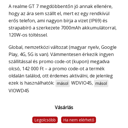
A realme GT 7 megdöbbentőn jó annak ellenére,
hogy az ára sem szállt el, mert ez egy rendkívül
erős telefon, ami nagyon bírja a vizet (IP69) és
strapabíró a szerkezete 7000mAh akkumulátorral,
120W-os töltéssel.
Global, nemzetközi változat (magyar nyelv, Google
Play, 4G, 5G is van). Vámmentesen érkezik ingyen
szállítással és promo code-ot (kupon) megadva
olcsó, 142 000 Ft – a promo code-ot a termék
oldalán találod, ott érdemes aktiválni, de jelenleg
ezek is használhatók:
WDVIO45
,
másol
másol
VIOWD45
Vásárlás
Legolcsóbb
Ha nem elérhető