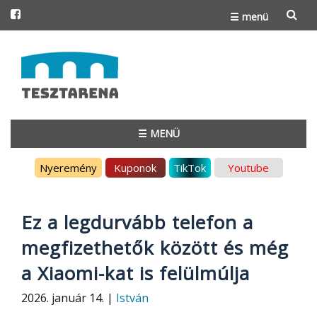
☰ menü
Skip
to
content
☰ MENÜ
Skip
Nyeremény
Kuponok
TikTok
Youtube
to
content
Ez a legdurvább telefon a
megfizethetők között és még
a Xiaomi-kat is felülmúlja
2026. január 14. |
István