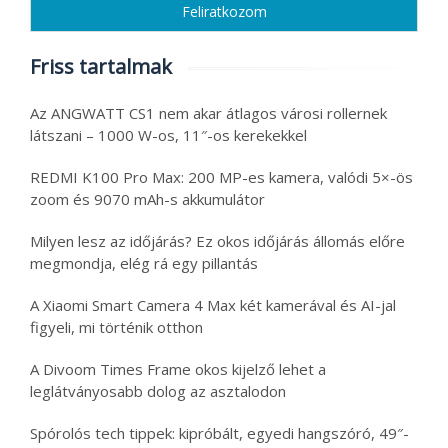
Friss tartalmak
Az ANGWATT CS1 nem akar átlagos városi rollernek
látszani – 1000 W-os, 11″-os kerekekkel
REDMI K100 Pro Max: 200 MP-es kamera, valódi 5×-ös
zoom és 9070 mAh-s akkumulátor
Milyen lesz az időjárás? Ez okos időjárás állomás előre
megmondja, elég rá egy pillantás
A Xiaomi Smart Camera 4 Max két kamerával és AI-jal
figyeli, mi történik otthon
A Divoom Times Frame okos kijelző lehet a
leglátványosabb dolog az asztalodon
Spórolós tech tippek: kipróbált, egyedi hangszóró, 49″-