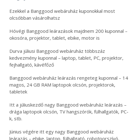
Ezekkel a Banggood webáruház kuponokkal most
olcsóbban vásárolhatsz
Hóvégi Banggood leárazások majdnem 200 kuponnal –
okosóra, projektor, tablet, ebike, motor is
Durva júliusi Banggood webáruház többszáz
kedvezmény kuponnal – laptop, tablet, PC, projektor,
fejhallgató, kávéfőző
Banggood webáruház leárazás rengeteg kuponnal – 14
magos, 24 GB RAM laptopok olcsón, projektorok,
tabletek
Itt a júliuskezdő nagy Banggood webáruház leárazás –
drága laptopok olcsón, TV hangszórók, fülhallgatók, PC-
k, stb.
Június végére itt egy nagy Banggood webáruház
leárazás – ebike, laptop, fülhallgató, robotporszívó,