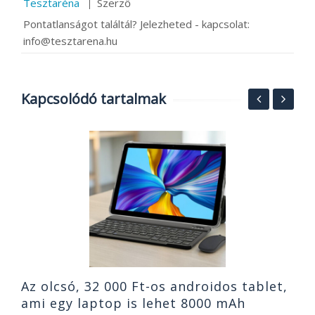
Tesztaréna
Szerző
Pontatlanságot találtál? Jelezheted - kapcsolat:
info@tesztarena.hu
Kapcsolódó tartalmak
Á
W
P
2
Az olcsó, 32 000 Ft-os androidos tablet,
ami egy laptop is lehet 8000 mAh