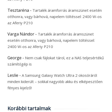
Tesztaréna
-
Tartalék áramforrás áramszünet esetén
otthonra, vagy bárhová, napelem töltéssel: 2400 W-os
az Aferiy P210
Varga Nándor
-
Tartalék áramforrás áramszünet
esetén otthonra, vagy bárhová, napelem töltéssel:
2400 W-os az Aferiy P210
George
-
Nem csak fájlokat tárol, ez a NAS teljesértékű
számítógép is
Leslie
-
A Samsung Galaxy Watch Ultra 2 okosóráról
minden kiderült – sokkal nagyobb akku és elképesztően
fényes kijelző!
Korábbi tartalmak