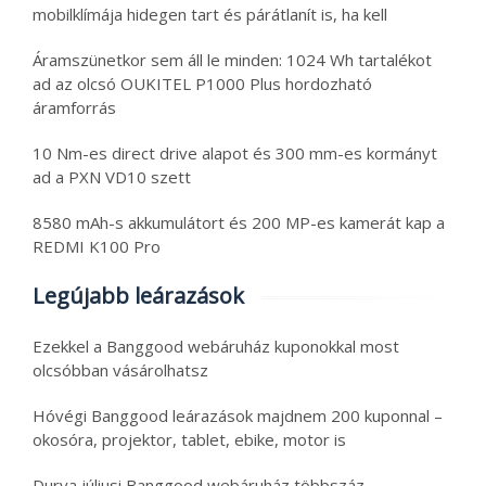
mobilklímája hidegen tart és párátlanít is, ha kell
Áramszünetkor sem áll le minden: 1024 Wh tartalékot
ad az olcsó OUKITEL P1000 Plus hordozható
áramforrás
10 Nm-es direct drive alapot és 300 mm-es kormányt
ad a PXN VD10 szett
8580 mAh-s akkumulátort és 200 MP-es kamerát kap a
REDMI K100 Pro
Legújabb leárazások
Ezekkel a Banggood webáruház kuponokkal most
olcsóbban vásárolhatsz
Hóvégi Banggood leárazások majdnem 200 kuponnal –
okosóra, projektor, tablet, ebike, motor is
Durva júliusi Banggood webáruház többszáz