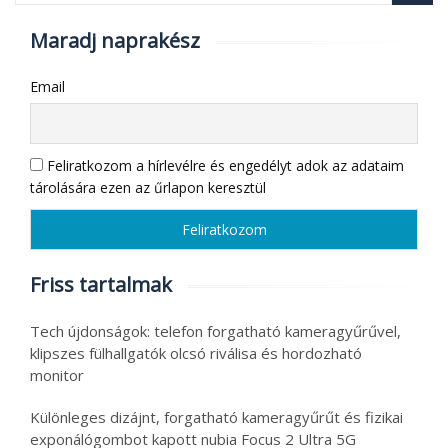
Maradj naprakész
Email
Feliratkozom a hírlevélre és engedélyt adok az adataim
tárolására ezen az űrlapon keresztül
Friss tartalmak
Tech újdonságok: telefon forgatható kameragyűrűvel,
klipszes fülhallgatók olcsó riválisa és hordozható
monitor
Különleges dizájnt, forgatható kameragyűrűt és fizikai
exponálógombot kapott nubia Focus 2 Ultra 5G