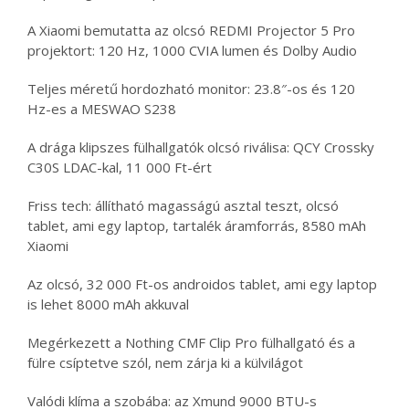
A Xiaomi bemutatta az olcsó REDMI Projector 5 Pro
projektort: 120 Hz, 1000 CVIA lumen és Dolby Audio
Teljes méretű hordozható monitor: 23.8″-os és 120
Hz-es a MESWAO S238
A drága klipszes fülhallgatók olcsó riválisa: QCY Crossky
C30S LDAC-kal, 11 000 Ft-ért
Friss tech: állítható magasságú asztal teszt, olcsó
tablet, ami egy laptop, tartalék áramforrás, 8580 mAh
Xiaomi
Az olcsó, 32 000 Ft-os androidos tablet, ami egy laptop
is lehet 8000 mAh akkuval
Megérkezett a Nothing CMF Clip Pro fülhallgató és a
fülre csíptetve szól, nem zárja ki a külvilágot
Valódi klíma a szobába: az Xmund 9000 BTU-s