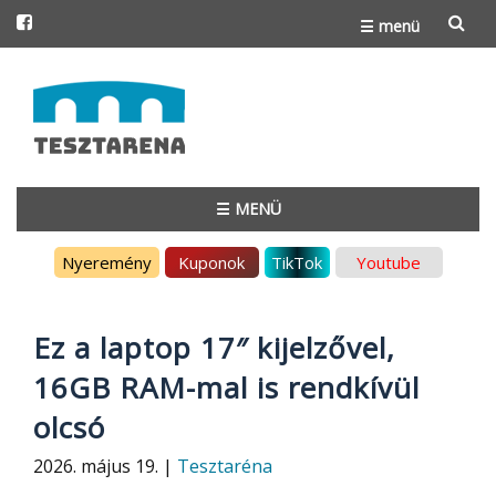
☰ menü
Skip
to
content
☰ MENÜ
Skip
Nyeremény
Kuponok
TikTok
Youtube
to
content
Ez a laptop 17″ kijelzővel,
16GB RAM-mal is rendkívül
olcsó
2026. május 19. |
Tesztaréna