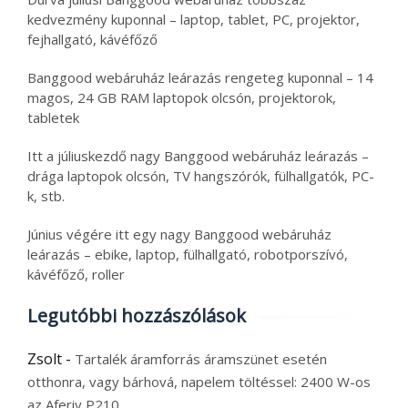
kedvezmény kuponnal – laptop, tablet, PC, projektor,
fejhallgató, kávéfőző
Banggood webáruház leárazás rengeteg kuponnal – 14
magos, 24 GB RAM laptopok olcsón, projektorok,
tabletek
Itt a júliuskezdő nagy Banggood webáruház leárazás –
drága laptopok olcsón, TV hangszórók, fülhallgatók, PC-
k, stb.
Június végére itt egy nagy Banggood webáruház
leárazás – ebike, laptop, fülhallgató, robotporszívó,
kávéfőző, roller
Legutóbbi hozzászólások
Zsolt
-
Tartalék áramforrás áramszünet esetén
otthonra, vagy bárhová, napelem töltéssel: 2400 W-os
az Aferiy P210