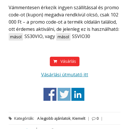
Vámmentesen érkezik ingyen szállítással és promo
code-ot (kupon) megadva rendkívül olcsó, csak 102
000 Ft – a promo code-ot a termék oldalán találod,
ott érdemes aktiválni, de jelenleg ez is használható:
SS30VIO
, vagy
SSVIO30
másol
másol
Vásárlás
Vásárlási útmutató itt
Kategóriák:
A legjobb ajánlatok
,
Kiemelt
|
0
|