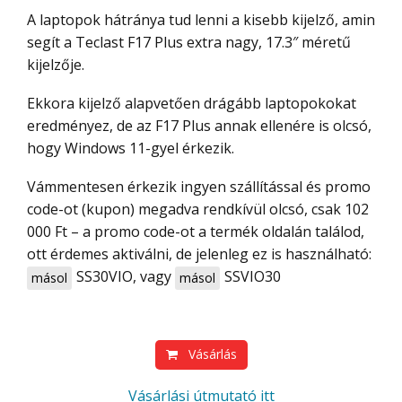
A laptopok hátránya tud lenni a kisebb kijelző, amin
segít a Teclast F17 Plus extra nagy, 17.3″ méretű
kijelzője.
Ekkora kijelző alapvetően drágább laptopokokat
eredményez, de az F17 Plus annak ellenére is olcsó,
hogy Windows 11-gyel érkezik.
Vámmentesen érkezik ingyen szállítással és promo
code-ot (kupon) megadva rendkívül olcsó, csak 102
000 Ft – a promo code-ot a termék oldalán találod,
ott érdemes aktiválni, de jelenleg ez is használható:
SS30VIO
, vagy
SSVIO30
másol
másol
Vásárlás
Vásárlási útmutató itt