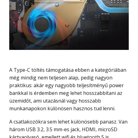
A Type-C töltés támogatása ebben a kategóriában
még mindig nem teljesen alap, pedig nagyon
praktikus: akár egy nagyobb teljesítményű power
bankkal is érdemben meg lehet hosszabbítani az
üzemidőt, ami utazásnál vagy hosszabb
munkanapokon különösen hasznos tud lenni.
A csatlakozókra sem lehet különösebb panasz. Van
három USB 3.2, 3.5 mm-es jack, HDMI, microSD
kártyaolvasó, emellett wifi és bluetooth 5 is