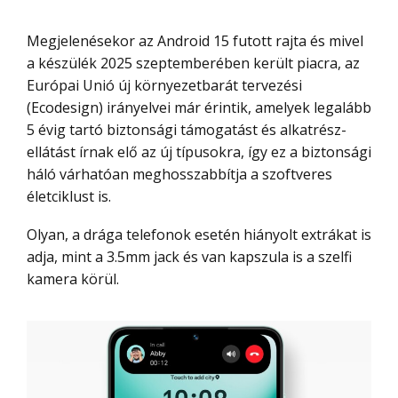
Megjelenésekor az Android 15 futott rajta és mivel
a készülék 2025 szeptemberében került piacra, az
Európai Unió új környezetbarát tervezési
(Ecodesign) irányelvei már érintik, amelyek legalább
5 évig tartó biztonsági támogatást és alkatrész-
ellátást írnak elő az új típusokra, így ez a biztonsági
háló várhatóan meghosszabbítja a szoftveres
életciklust is.
Olyan, a drága telefonok esetén hiányolt extrákat is
adja, mint a 3.5mm jack és van kapszula is a szelfi
kamera körül.