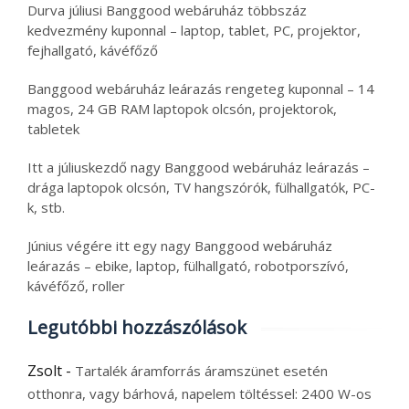
Durva júliusi Banggood webáruház többszáz
kedvezmény kuponnal – laptop, tablet, PC, projektor,
fejhallgató, kávéfőző
Banggood webáruház leárazás rengeteg kuponnal – 14
magos, 24 GB RAM laptopok olcsón, projektorok,
tabletek
Itt a júliuskezdő nagy Banggood webáruház leárazás –
drága laptopok olcsón, TV hangszórók, fülhallgatók, PC-
k, stb.
Június végére itt egy nagy Banggood webáruház
leárazás – ebike, laptop, fülhallgató, robotporszívó,
kávéfőző, roller
Legutóbbi hozzászólások
Zsolt
-
Tartalék áramforrás áramszünet esetén
otthonra, vagy bárhová, napelem töltéssel: 2400 W-os