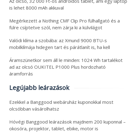
Az olcsó, 32 000 Ft-os androidos tablet, ami egy laptop
is lehet 8000 mAh akkuval
Megérkezett a Nothing CMF Clip Pro fülhallgató és a
fülre csíptetve szól, nem zárja ki a külvilágot
Valódi klíma a szobába: az Xmund 9000 BTU-s
mobilklímája hidegen tart és párátlanít is, ha kell
Áramszünetkor sem áll le minden: 1024 Wh tartalékot
ad az olcsó OUKITEL P1000 Plus hordozható
áramforrás
Legújabb leárazások
Ezekkel a Banggood webáruház kuponokkal most
olcsóbban vásárolhatsz
Hóvégi Banggood leárazások majdnem 200 kuponnal –
okosóra, projektor, tablet, ebike, motor is