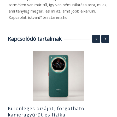
terméken van már túl, így van némi rálátása arra, mi az,
ami tényleg megéri, és mi az, amit jobb elkerülni.
Kapcsolat: istvan@tesztarena.hu
Kapcsolódó tartalmak
T
2
2
Különleges dizájnt, forgatható
kameragyűrűt és fizikai