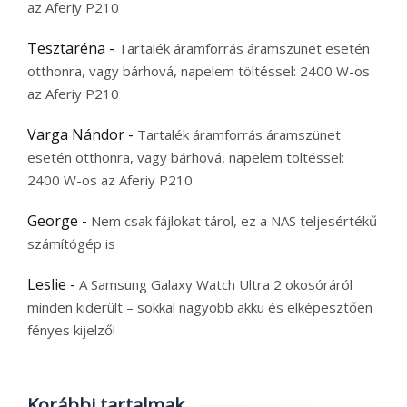
az Aferiy P210
Tesztaréna
-
Tartalék áramforrás áramszünet esetén
otthonra, vagy bárhová, napelem töltéssel: 2400 W-os
az Aferiy P210
Varga Nándor
-
Tartalék áramforrás áramszünet
esetén otthonra, vagy bárhová, napelem töltéssel:
2400 W-os az Aferiy P210
George
-
Nem csak fájlokat tárol, ez a NAS teljesértékű
számítógép is
Leslie
-
A Samsung Galaxy Watch Ultra 2 okosóráról
minden kiderült – sokkal nagyobb akku és elképesztően
fényes kijelző!
Korábbi tartalmak