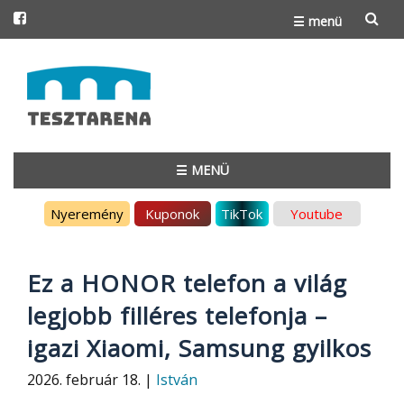
☰ menü
Skip
to
content
☰ MENÜ
Skip
Nyeremény
Kuponok
TikTok
Youtube
to
content
Ez a HONOR telefon a világ
legjobb filléres telefonja –
igazi Xiaomi, Samsung gyilkos
2026. február 18. |
István