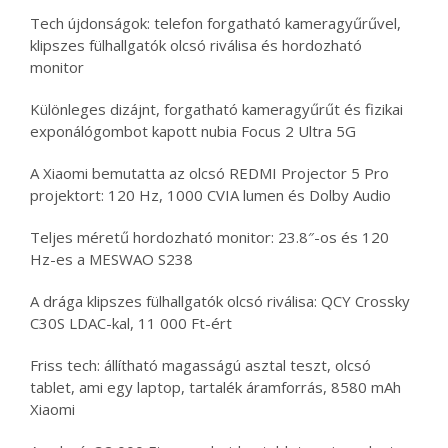
Tech újdonságok: telefon forgatható kameragyűrűvel,
klipszes fülhallgatók olcsó riválisa és hordozható
monitor
Különleges dizájnt, forgatható kameragyűrűt és fizikai
exponálógombot kapott nubia Focus 2 Ultra 5G
A Xiaomi bemutatta az olcsó REDMI Projector 5 Pro
projektort: 120 Hz, 1000 CVIA lumen és Dolby Audio
Teljes méretű hordozható monitor: 23.8″-os és 120
Hz-es a MESWAO S238
A drága klipszes fülhallgatók olcsó riválisa: QCY Crossky
C30S LDAC-kal, 11 000 Ft-ért
Friss tech: állítható magasságú asztal teszt, olcsó
tablet, ami egy laptop, tartalék áramforrás, 8580 mAh
Xiaomi