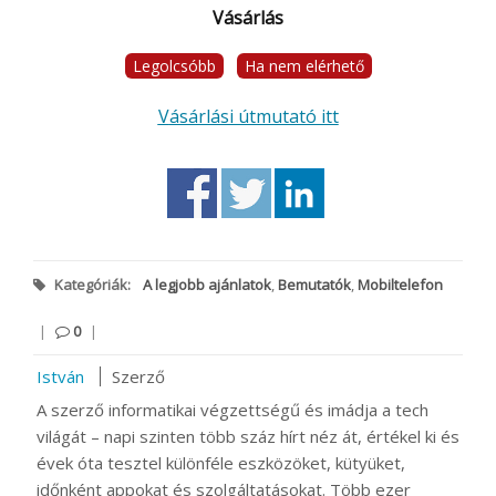
Vásárlás
Legolcsóbb
Ha nem elérhető
Vásárlási útmutató itt
Kategóriák:
A legjobb ajánlatok
,
Bemutatók
,
Mobiltelefon
|
0
|
István
Szerző
A szerző informatikai végzettségű és imádja a tech
világát – napi szinten több száz hírt néz át, értékel ki és
évek óta tesztel különféle eszközöket, kütyüket,
időnként appokat és szolgáltatásokat. Több ezer