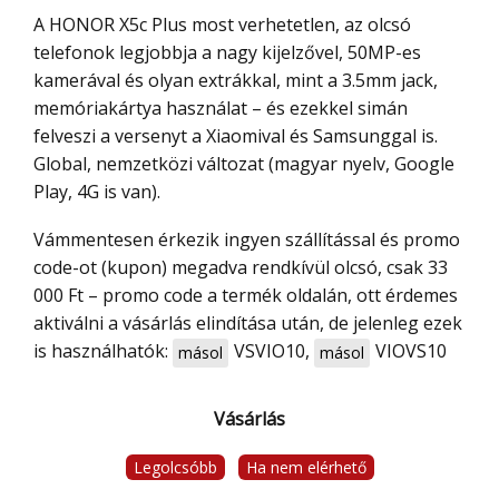
A HONOR X5c Plus most verhetetlen, az olcsó
telefonok legjobbja a nagy kijelzővel, 50MP-es
kamerával és olyan extrákkal, mint a 3.5mm jack,
memóriakártya használat – és ezekkel simán
felveszi a versenyt a Xiaomival és Samsunggal is.
Global, nemzetközi változat (magyar nyelv, Google
Play, 4G is van).
Vámmentesen érkezik ingyen szállítással és promo
code-ot (kupon) megadva rendkívül olcsó, csak 33
000 Ft – promo code a termék oldalán, ott érdemes
aktiválni a vásárlás elindítása után, de jelenleg ezek
is használhatók:
VSVIO10
,
VIOVS10
másol
másol
Vásárlás
Legolcsóbb
Ha nem elérhető