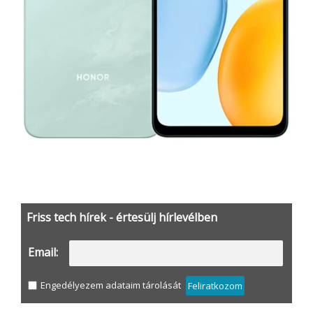
Friss tech hírek - értesülj hírlevélben
Email:
Engedélyezem adataim tárolását
Feliratkozom