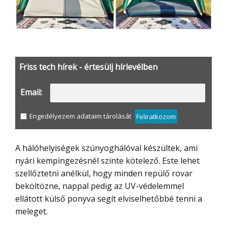
Friss tech hírek - értesülj hírlevélben
Email:
Engedélyezem adataim tárolását
Feliratkozom
A hálóhelyiségek szúnyoghálóval készültek, ami
nyári kempingezésnél szinte kötelező. Este lehet
szellőztetni anélkül, hogy minden repülő rovar
beköltözne, nappal pedig az UV-védelemmel
ellátott külső ponyva segít elviselhetőbbé tenni a
meleget.