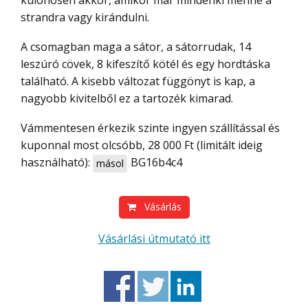
különösen akkor, amikor már mindenki menne a
strandra vagy kirándulni.
A csomagban maga a sátor, a sátorrudak, 14
leszúró cövek, 8 kifeszítő kötél és egy hordtáska
található. A kisebb változat függönyt is kap, a
nagyobb kivitelből ez a tartozék kimarad.
Vámmentesen érkezik szinte ingyen szállítással és
kuponnal most olcsóbb, 28 000 Ft (limitált ideig
használható):
BG16b4c4
másol
Vásárlás
Vásárlási útmutató itt