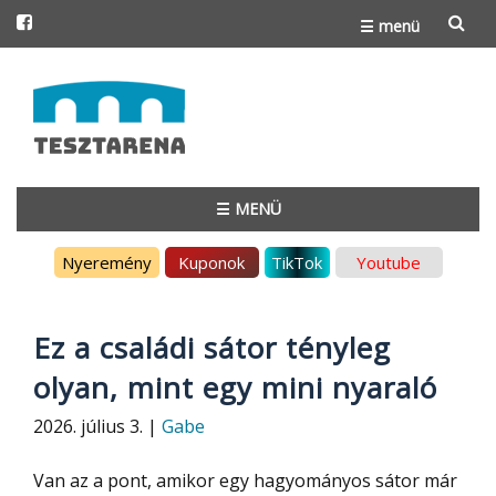
☰ menü
Skip
to
content
☰ MENÜ
Skip
Nyeremény
Kuponok
TikTok
Youtube
to
content
Ez a családi sátor tényleg
olyan, mint egy mini nyaraló
2026. július 3. |
Gabe
Van az a pont, amikor egy hagyományos sátor már