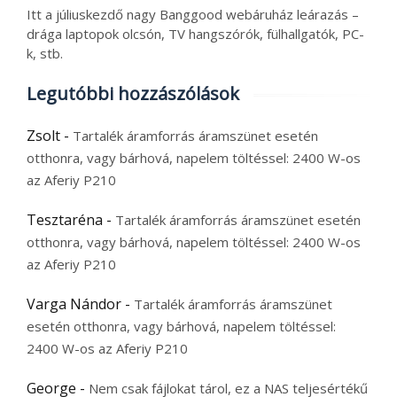
Itt a júliuskezdő nagy Banggood webáruház leárazás –
drága laptopok olcsón, TV hangszórók, fülhallgatók, PC-
k, stb.
Legutóbbi hozzászólások
Zsolt
-
Tartalék áramforrás áramszünet esetén
otthonra, vagy bárhová, napelem töltéssel: 2400 W-os
az Aferiy P210
Tesztaréna
-
Tartalék áramforrás áramszünet esetén
otthonra, vagy bárhová, napelem töltéssel: 2400 W-os
az Aferiy P210
Varga Nándor
-
Tartalék áramforrás áramszünet
esetén otthonra, vagy bárhová, napelem töltéssel:
2400 W-os az Aferiy P210
George
-
Nem csak fájlokat tárol, ez a NAS teljesértékű