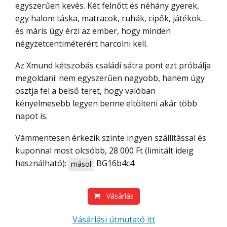
egyszerűen kevés. Két felnőtt és néhány gyerek,
egy halom táska, matracok, ruhák, cipők, játékok…
és máris úgy érzi az ember, hogy minden
négyzetcentiméterért harcolni kell.
Az Xmund kétszobás családi sátra pont ezt próbálja
megoldani: nem egyszerűen nagyobb, hanem úgy
osztja fel a belső teret, hogy valóban
kényelmesebb legyen benne eltölteni akár több
napot is.
Vámmentesen érkezik szinte ingyen szállítással és
kuponnal most olcsóbb, 28 000 Ft (limitált ideig
használható):
BG16b4c4
másol
Vásárlás
Vásárlási útmutató itt