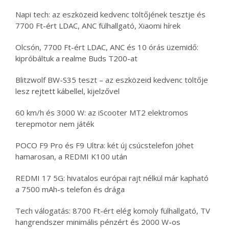
Napi tech: az eszközeid kedvenc töltőjének tesztje és
7700 Ft-ért LDAC, ANC fülhallgató, Xiaomi hírek
Olcsón, 7700 Ft-ért LDAC, ANC és 10 órás üzemidő:
kipróbáltuk a realme Buds T200-at
Blitzwolf BW-S35 teszt – az eszközeid kedvenc töltője
lesz rejtett kábellel, kijelzővel
60 km/h és 3000 W: az iScooter MT2 elektromos
terepmotor nem játék
POCO F9 Pro és F9 Ultra: két új csúcstelefon jöhet
hamarosan, a REDMI K100 után
REDMI 17 5G: hivatalos európai rajt nélkül már kapható
a 7500 mAh-s telefon és drága
Tech válogatás: 8700 Ft-ért elég komoly fülhallgató, TV
hangrendszer minimális pénzért és 2000 W-os