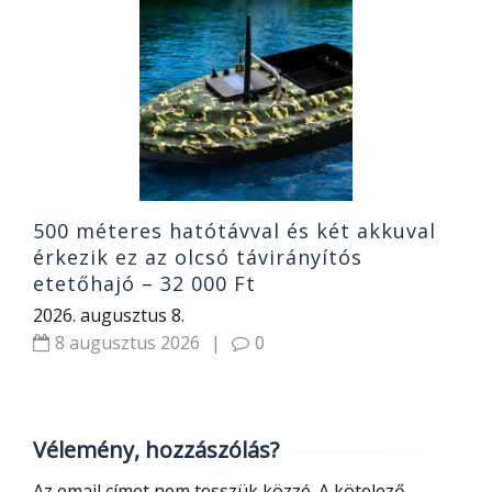
S
6
e
2
500 méteres hatótávval és két akkuval
érkezik ez az olcsó távirányítós
etetőhajó – 32 000 Ft
2026. augusztus 8.
8 augusztus 2026
|
0
Vélemény, hozzászólás?
Az email címet nem tesszük közzé.
A kötelező