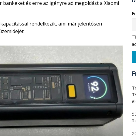
 bankeket és erre az igényre ad megoldást a Xiaomi
Em
üzemidejét.
ad
F
Te
T
e
5
ü
2