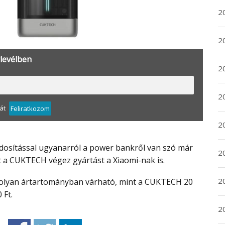
20
20
rlevélben
2
20
át
Feliratkozom
2
2
t a CUKTECH végez gyártást a Xiaomi-nak is.
2
 Ft.
2