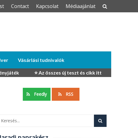
st
Contact
Kapcsolat
Médiaajánlat
dver
Vásárlási tudnivalók
ényjáték
⭐ Az összes új teszt és cikk itt
Feedly
RSS
aradj naprakész