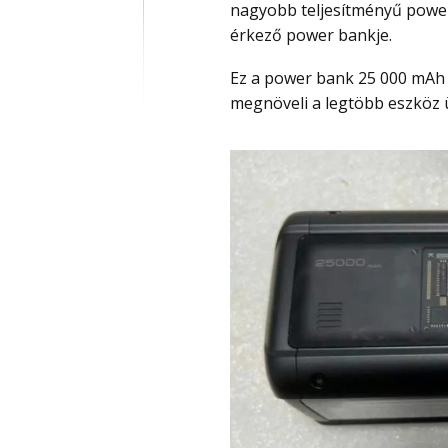
nagyobb teljesítményű power
érkező power bankje.
Ez a power bank 25 000 mAh kapacitással rendelkezik, ami már jelentősen
megnöveli a legtöbb eszköz 