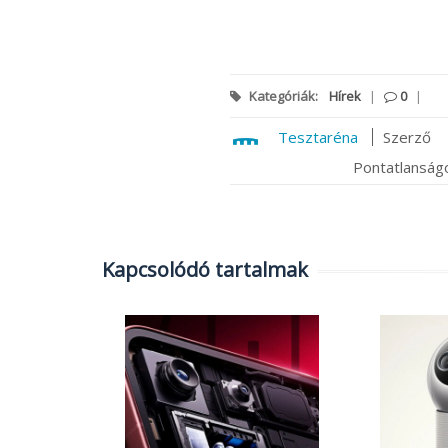
Kategóriák:
Hírek
|
0
|
Tesztaréna
Szerző
Pontatlanságo
Kapcsolódó tartalmak
jött a
és 6 éven
eket