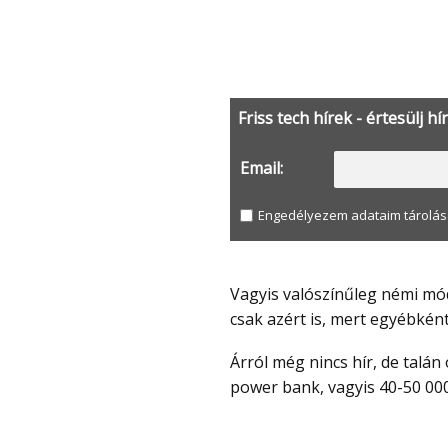
Friss tech hírek - értesülj hí
Email:
Engedélyezem adataim tárolás
Vagyis valószínűleg némi módosítással ugyanarról a power bankről van szó már
csak azért is, mert egyébkén
Árról még nincs hír, de talán olyan ártartományban várható, mint a CUKTECH 20
power bank, vagyis 40-50 000