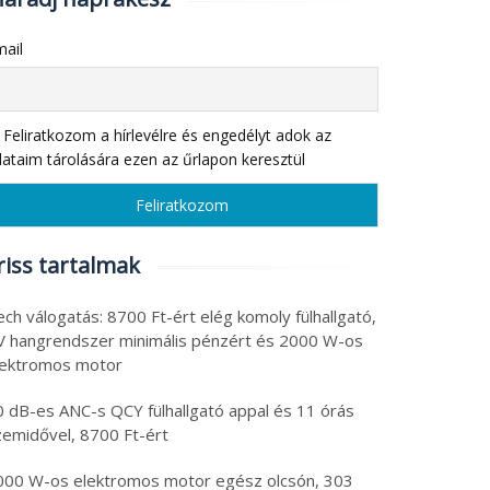
ail
Feliratkozom a hírlevélre és engedélyt adok az
ataim tárolására ezen az űrlapon keresztül
riss tartalmak
ch válogatás: 8700 Ft-ért elég komoly fülhallgató,
V hangrendszer minimális pénzért és 2000 W-os
lektromos motor
0 dB-es ANC-s QCY fülhallgató appal és 11 órás
zemidővel, 8700 Ft-ért
000 W-os elektromos motor egész olcsón, 303