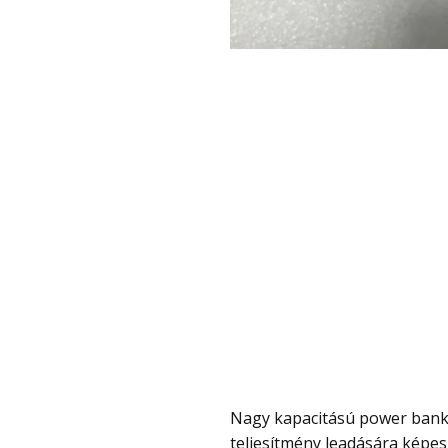
Nagy kapacitású power bank persze számos létezik, de olyan nem sok, ami 212W
teljesítmény leadására képes,