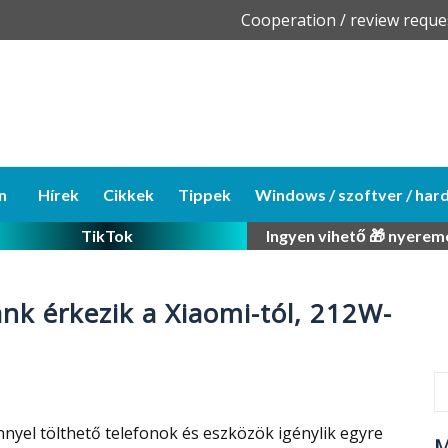
Skip
Cooperation / review reque
to
content
n
Hírek
Cikkek
Tippek
Windows / szoftver / har
TikTok
Ingyen vihető 🎁 nyerem
k érkezik a Xiaomi-tól, 212W-
nyel tölthető telefonok és eszközök igénylik egyre
M