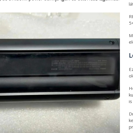
l
R
5
Mi
e
L
E
o
H
ku
is
D
k
pr