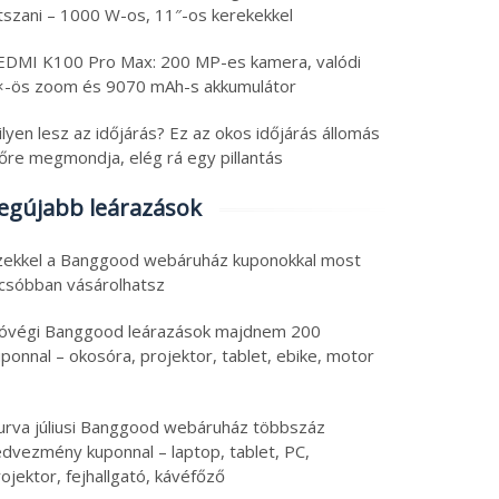
átszani – 1000 W-os, 11″-os kerekekkel
EDMI K100 Pro Max: 200 MP-es kamera, valódi
×-ös zoom és 9070 mAh-s akkumulátor
lyen lesz az időjárás? Ez az okos időjárás állomás
lőre megmondja, elég rá egy pillantás
egújabb leárazások
zekkel a Banggood webáruház kuponokkal most
lcsóbban vásárolhatsz
óvégi Banggood leárazások majdnem 200
ponnal – okosóra, projektor, tablet, ebike, motor
urva júliusi Banggood webáruház többszáz
edvezmény kuponnal – laptop, tablet, PC,
ojektor, fejhallgató, kávéfőző