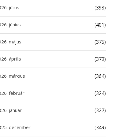
26. július
(398)
26. június
(401)
026. május
(375)
26. április
(379)
026. március
(364)
026. február
(324)
026. január
(327)
025. december
(349)