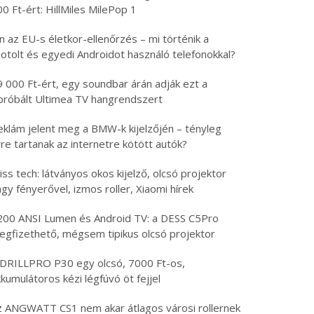
0 Ft-ért: HillMiles MilePop 1
n az EU-s életkor-ellenőrzés – mi történik a
otolt és egyedi Androidot használó telefonokkal?
9 000 Ft-ért, egy soundbar árán adják ezt a
ipróbált Ultimea TV hangrendszert
eklám jelent meg a BMW-k kijelzőjén – tényleg
re tartanak az internetre kötött autók?
iss tech: látványos okos kijelző, olcsó projektor
gy fényerővel, izmos roller, Xiaomi hírek
200 ANSI Lumen és Android TV: a DESS C5Pro
egfizethető, mégsem tipikus olcsó projektor
 DRILLPRO P30 egy olcsó, 7000 Ft-os,
kumulátoros kézi légfúvó öt fejjel
z ANGWATT CS1 nem akar átlagos városi rollernek