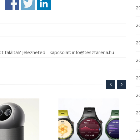
2
2
2
t találtál? Jelezheted - kapcsolat: info@tesztarena.hu
2
20
20
Sz
2
a 
an
a G
20
202
he