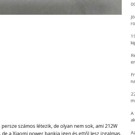
00
Jö
ro
1
k
R
er
Fr
na
2
m
A
ak
A
 de a Xiaomi power bankja igen és ettől lesz izgalmas.