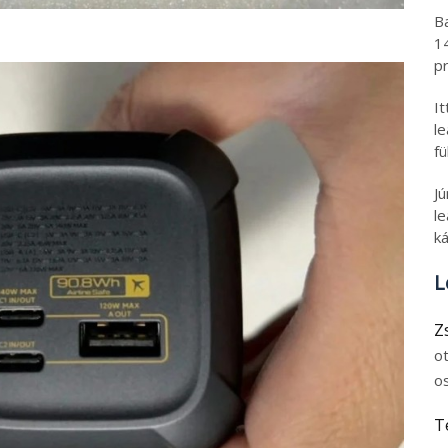
B
1
pr
I
l
fü
J
le
ká
L
Z
o
o
T