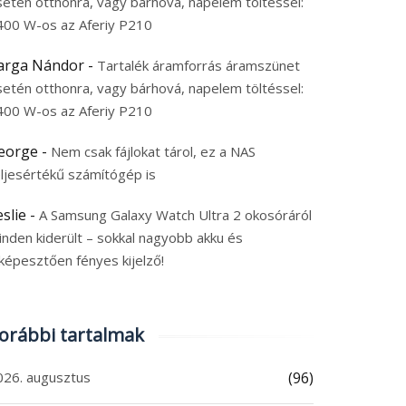
setén otthonra, vagy bárhová, napelem töltéssel:
400 W-os az Aferiy P210
arga Nándor
-
Tartalék áramforrás áramszünet
setén otthonra, vagy bárhová, napelem töltéssel:
400 W-os az Aferiy P210
eorge
-
Nem csak fájlokat tárol, ez a NAS
eljesértékű számítógép is
eslie
-
A Samsung Galaxy Watch Ultra 2 okosóráról
inden kiderült – sokkal nagyobb akku és
képesztően fényes kijelző!
orábbi tartalmak
026. augusztus
(96)