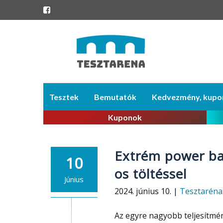
Skip
Tesztek
Bemutatók
Kedvezmény, kupo
to
content
Kuponok
Extrém power ban
10
os töltéssel
Június
2024. június 10. |
Tesztaréna
Az egyre nagyobb teljesítmén