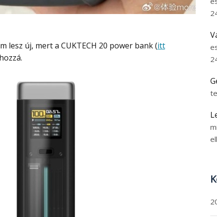
e
2
V
nem lesz új, mert a CUKTECH 20 power bank (
itt
e
 hozzá.
2
G
t
L
m
el
K
2