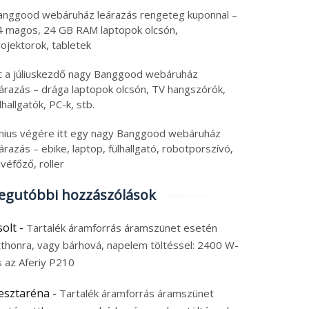
anggood webáruház leárazás rengeteg kuponnal –
4 magos, 24 GB RAM laptopok olcsón,
ojektorok, tabletek
tt a júliuskezdő nagy Banggood webáruház
eárazás – drága laptopok olcsón, TV hangszórók,
lhallgatók, PC-k, stb.
únius végére itt egy nagy Banggood webáruház
árazás – ebike, laptop, fülhallgató, robotporszívó,
véfőző, roller
egutóbbi hozzászólások
solt
-
Tartalék áramforrás áramszünet esetén
tthonra, vagy bárhová, napelem töltéssel: 2400 W-
s az Aferiy P210
esztaréna
-
Tartalék áramforrás áramszünet