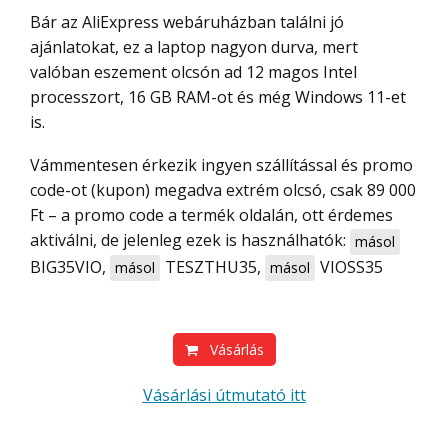
Bár az AliExpress webáruházban találni jó
ajánlatokat, ez a laptop nagyon durva, mert
valóban eszement olcsón ad 12 magos Intel
processzort, 16 GB RAM-ot és még Windows 11-et
is.
Vámmentesen érkezik ingyen szállítással és promo
code-ot (kupon) megadva extrém olcsó, csak 89 000
Ft – a promo code a termék oldalán, ott érdemes
aktiválni, de jelenleg ezek is használhatók:
másol
BIG35VIO
,
TESZTHU35
,
VIOSS35
másol
másol
Vásárlás
Vásárlási útmutató itt