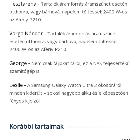
Tesztaréna
-
Tartalék áramforrás áramszünet esetén
otthonra, vagy bárhová, napelem töltéssel: 2400 W-os
az Aferiy P210
Varga Nándor
-
Tartalék áramforrás áramszünet
esetén otthonra, vagy bárhová, napelem töltéssel:
2400 W-os az Aferiy P210
George
-
Nem csak fájlokat tárol, ez a NAS teljesértékű
számítógép is
Leslie
-
A Samsung Galaxy Watch Ultra 2 okosóráról
minden kiderült – sokkal nagyobb akku és elképesztően
fényes kijelző!
Korábbi tartalmak