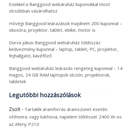
Ezekkel a Banggood webáruház kuponokkal most
olcsóbban vásárolhatsz
Hóvégi Banggood leárazások majdnem 200 kuponnal –
okosóra, projektor, tablet, ebike, motor is
Durva júliusi Banggood webáruház többszáz
kedvezmény kuponnal – laptop, tablet, PC, projektor,
fejhallgató, kávéfőző
Banggood webáruház leárazás rengeteg kuponnal – 14
magos, 24 GB RAM laptopok olcsón, projektorok,
tabletek
Legutóbbi hozzászólások
Zsolt
-
Tartalék áramforrás áramszünet esetén
otthonra, vagy bárhová, napelem töltéssel: 2400 W-os
az Aferiy P210