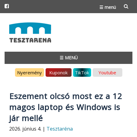
☰ menü
Skip
to
content
☰ MENÜ
Skip
Nyeremény
Kuponok
TikTok
Youtube
to
content
Eszement olcsó most ez a 12
magos laptop és Windows is
jár mellé
2026. június 4. |
Tesztaréna