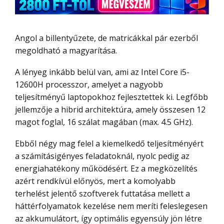
Angol a billentyűzete, de matricákkal pár ezerből
megoldható a magyarítása.
A lényeg inkább belül van, ami az Intel Core i5-
12600H processzor, amelyet a nagyobb
teljesítményű laptopokhoz fejlesztettek ki. Legfőbb
jellemzője a hibrid architektúra, amely összesen 12
magot foglal, 16 szálat magában (max. 4.5 GHz).
Ebből négy mag felel a kiemelkedő teljesítményért
a számításigényes feladatoknál, nyolc pedig az
energiahatékony működésért. Ez a megközelítés
azért rendkívül előnyös, mert a komolyabb
terhelést jelentő szoftverek futtatása mellett a
háttérfolyamatok kezelése nem meríti feleslegesen
az akkumulátort, így optimális egyensúly jön létre