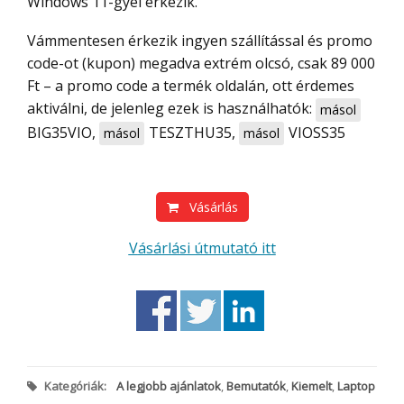
Windows 11-gyel érkezik.
Vámmentesen érkezik ingyen szállítással és promo
code-ot (kupon) megadva extrém olcsó, csak 89 000
Ft – a promo code a termék oldalán, ott érdemes
aktiválni, de jelenleg ezek is használhatók:
másol
BIG35VIO
,
TESZTHU35
,
VIOSS35
másol
másol
Vásárlás
Vásárlási útmutató itt
Kategóriák:
A legjobb ajánlatok
,
Bemutatók
,
Kiemelt
,
Laptop