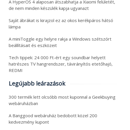
A HyperOS 4 alaposan átszabhatja a Xiaomi felületét,
de nem minden készülék kapja ugyanazt
Saját ábrákat is kirajzol ez az okos kerékpáros hátsó
lámpa
A miniToggle egy helyre rakja a Windows szétszórt
beállításait és eszközeit
Tech tippek: 24 000 Ft-ért egy soundbar helyett
hatrészes TV hangrendszer, távirányítós etetőhajó,
REDMI
Legújabb leárazások
300 termék lett olcsóbb most kuponnal a Geekbuying
webáruházban
A Banggood webáruház bedobott közel 200
kedvezmény kupont