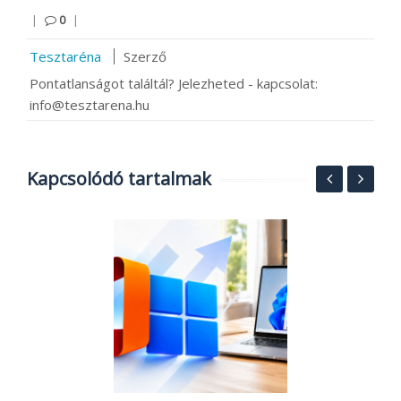
|
0
|
Tesztaréna
Szerző
Pontatlanságot találtál? Jelezheted - kapcsolat:
info@tesztarena.hu
Kapcsolódó tartalmak
2
a
2