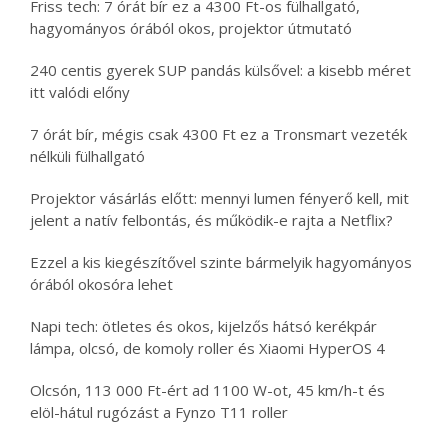
Friss tech: 7 órát bír ez a 4300 Ft-os fülhallgató,
hagyományos órából okos, projektor útmutató
240 centis gyerek SUP pandás külsővel: a kisebb méret
itt valódi előny
7 órát bír, mégis csak 4300 Ft ez a Tronsmart vezeték
nélküli fülhallgató
Projektor vásárlás előtt: mennyi lumen fényerő kell, mit
jelent a natív felbontás, és működik-e rajta a Netflix?
Ezzel a kis kiegészítővel szinte bármelyik hagyományos
órából okosóra lehet
Napi tech: ötletes és okos, kijelzős hátsó kerékpár
lámpa, olcsó, de komoly roller és Xiaomi HyperOS 4
Olcsón, 113 000 Ft-ért ad 1100 W-ot, 45 km/h-t és
elöl-hátul rugózást a Fynzo T11 roller