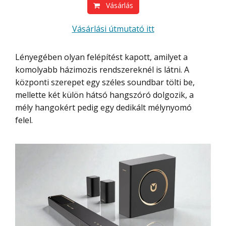
Vásárlás
Vásárlási útmutató itt
Lényegében olyan felépítést kapott, amilyet a
komolyabb házimozis rendszereknél is látni. A
központi szerepet egy széles soundbar tölti be,
mellette két külön hátsó hangszóró dolgozik, a
mély hangokért pedig egy dedikált mélynyomó
felel.