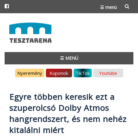
☰ menü
Skip
to
content
☰ MENÜ
Skip
Nyeremény
Kuponok
TikTok
Youtube
to
content
Egyre többen keresik ezt a
szuperolcsó Dolby Atmos
hangrendszert, és nem nehéz
kitalálni miért