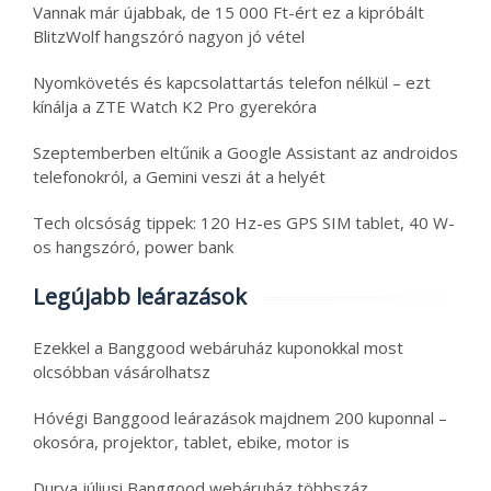
Vannak már újabbak, de 15 000 Ft-ért ez a kipróbált
BlitzWolf hangszóró nagyon jó vétel
Nyomkövetés és kapcsolattartás telefon nélkül – ezt
kínálja a ZTE Watch K2 Pro gyerekóra
Szeptemberben eltűnik a Google Assistant az androidos
telefonokról, a Gemini veszi át a helyét
Tech olcsóság tippek: 120 Hz-es GPS SIM tablet, 40 W-
os hangszóró, power bank
Legújabb leárazások
Ezekkel a Banggood webáruház kuponokkal most
olcsóbban vásárolhatsz
Hóvégi Banggood leárazások majdnem 200 kuponnal –
okosóra, projektor, tablet, ebike, motor is
Durva júliusi Banggood webáruház többszáz