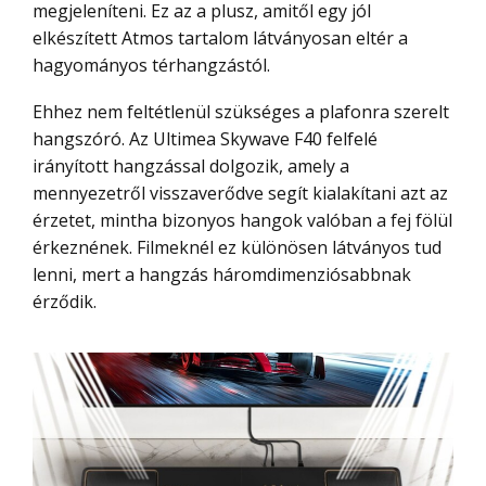
megjeleníteni. Ez az a plusz, amitől egy jól
elkészített Atmos tartalom látványosan eltér a
hagyományos térhangzástól.
Ehhez nem feltétlenül szükséges a plafonra szerelt
hangszóró. Az Ultimea Skywave F40 felfelé
irányított hangzással dolgozik, amely a
mennyezetről visszaverődve segít kialakítani azt az
érzetet, mintha bizonyos hangok valóban a fej fölül
érkeznének. Filmeknél ez különösen látványos tud
lenni, mert a hangzás háromdimenziósabbnak
érződik.