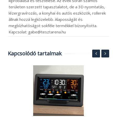
kipróbálása és tesztelése. Az évek során számos
területen szerzett tapasztalatot, de a 3D nyomtatás,
lézergravírozás, a konyhai és autós eszközök, rollerek
állnak hozzá legközelebb. Alaposságát és
megbízhatóságot sokféle termékkel bizonyította.
Kapcsolat: gabe@tesztarena.hu
Kapcsolódó tartalmak
E
o
A
2