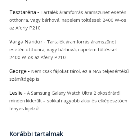
Tesztaréna
-
Tartalék áramforrás áramszünet esetén
otthonra, vagy bárhová, napelem töltéssel: 2400 W-os
az Aferiy P210
Varga Nándor
-
Tartalék áramforrás áramszünet
esetén otthonra, vagy bárhová, napelem töltéssel:
2400 W-os az Aferiy P210
George
-
Nem csak fájlokat tárol, ez a NAS teljesértékű
számítógép is
Leslie
-
A Samsung Galaxy Watch Ultra 2 okosóráról
minden kiderült – sokkal nagyobb akku és elképesztően
fényes kijelző!
Korábbi tartalmak