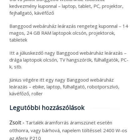
kedvezmény kuponnal – laptop, tablet, PC, projektor,
fejhallgató, kávéfőző
Banggood webáruház leárazás rengeteg kuponnal – 14
magos, 24 GB RAM laptopok olcsón, projektorok,
tabletek
Itt a júliuskezdő nagy Banggood webáruház leárazás –
drága laptopok olcsón, TV hangszórók, fülhallgatók, PC-
k, stb.
Június végére itt egy nagy Banggood webáruház
leárazás – ebike, laptop, fülhallgató, robotporszívó,
kávéfőző, roller
Legutóbbi hozzászólások
Zsolt
-
Tartalék áramforrás áramszünet esetén
otthonra, vagy bárhová, napelem töltéssel: 2400 W-os
az Aferiy P210