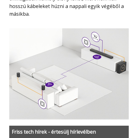
hosszú kábeleket húzni a nappali egyik végéből a
másikba.
Friss tech hírek - értesülj hírlevélben