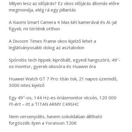
Milyen lesz az időjárás? Ez okos időjárás állomás előre
megmondja, elég rá egy pillantás
A Xiaomi Smart Camera 4 Max két kamerával és AI-jal
figyeli, mi történik otthon
A Divoom Times Frame okos kijelző lehet a
leglátványosabb dolog az asztalodon
Spórolós tech tippek: kipróbált, egyedi hangszóró, 49″-
os monitor, gyerek okosóra és Huawei óra
Huawei Watch GT 7 Pro: titán tok, 21 napos üzemidő,
3000 nites kijelző
Egy 49″-os, 144 Hz-es óriásmonitor olcsón, 120 000
Ft-ért – itt a TITAN ARMY C49SHC
Nem versenyülés, hanem sokoldalúan állítható
forgószék: ilyen a Yoranson T206