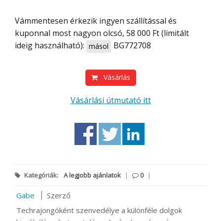
Vámmentesen érkezik ingyen szállítással és
kuponnal most nagyon olcsó, 58 000 Ft (limitált
ideig használható):
BG772708
másol
Vásárlás
Vásárlási útmutató itt
Kategóriák:
A legjobb ajánlatok
|
0
|
Gabe
Szerző
Techrajongóként szenvedélye a különféle dolgok