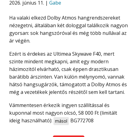
2026. június 11. |
Gabe
Ha valaki elkezd Dolby Atmos hangrendszereket
nézegetni, általában két dologgal találkozik nagyon
gyorsan: sok hangszóróval és még több nullával az
ár végén.
Ezért is érdekes az Ultimea Skywave F40, mert
szinte mindent megkapni, amit egy modern
házimozitól elvárható, csak éppen drasztikusan
barátibb árszinten. Van külön mélynyomó, vannak
hátsó hangsugárzók, támogatott a Dolby Atmos és
még a vezetékek jelentős részétől sem kell tartani.
Vámmentesen érkezik ingyen szállítással és
kuponnal most nagyon olcsó, 58 000 Ft (limitált
ideig használható):
BG772708
másol