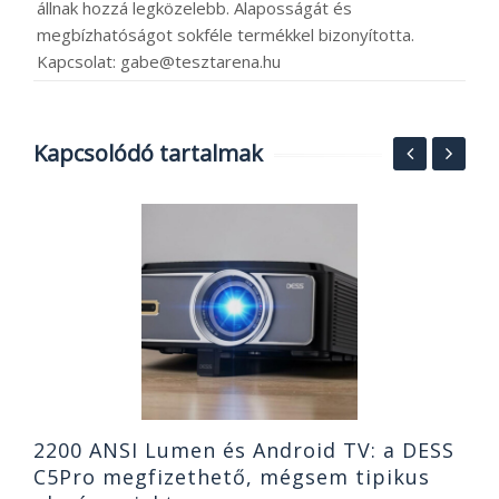
állnak hozzá legközelebb. Alaposságát és
megbízhatóságot sokféle termékkel bizonyította.
Kapcsolat: gabe@tesztarena.hu
Kapcsolódó tartalmak
A
a
2
2200 ANSI Lumen és Android TV: a DESS
C5Pro megfizethető, mégsem tipikus