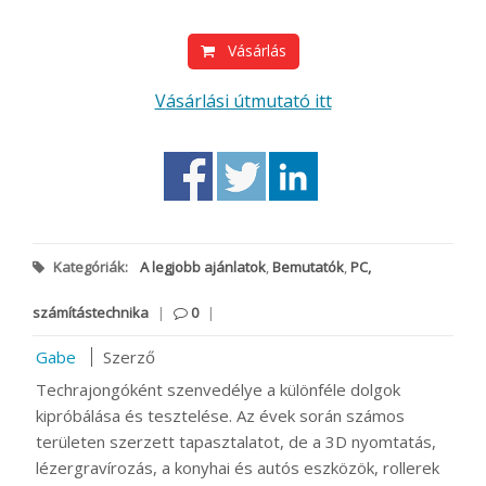
Vásárlás
Vásárlási útmutató itt
Kategóriák:
A legjobb ajánlatok
,
Bemutatók
,
PC,
számítástechnika
|
0
|
Gabe
Szerző
Techrajongóként szenvedélye a különféle dolgok
kipróbálása és tesztelése. Az évek során számos
területen szerzett tapasztalatot, de a 3D nyomtatás,
lézergravírozás, a konyhai és autós eszközök, rollerek