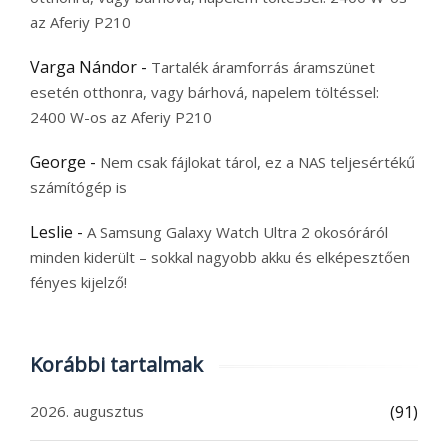
az Aferiy P210
Varga Nándor
-
Tartalék áramforrás áramszünet
esetén otthonra, vagy bárhová, napelem töltéssel:
2400 W-os az Aferiy P210
George
-
Nem csak fájlokat tárol, ez a NAS teljesértékű
számítógép is
Leslie
-
A Samsung Galaxy Watch Ultra 2 okosóráról
minden kiderült – sokkal nagyobb akku és elképesztően
fényes kijelző!
Korábbi tartalmak
2026. augusztus
(91)