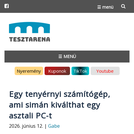
☰ menü
Skip
to
content
☰ MENÜ
Skip
Nyeremény
Kuponok
TikTok
Youtube
to
content
Egy tenyérnyi számítógép,
ami simán kiválthat egy
asztali PC-t
2026. június 12. |
Gabe