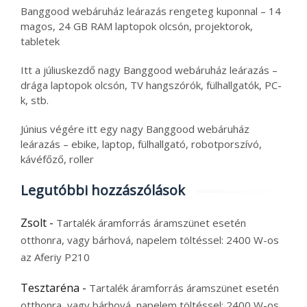
Banggood webáruház leárazás rengeteg kuponnal – 14
magos, 24 GB RAM laptopok olcsón, projektorok,
tabletek
Itt a júliuskezdő nagy Banggood webáruház leárazás –
drága laptopok olcsón, TV hangszórók, fülhallgatók, PC-
k, stb.
Június végére itt egy nagy Banggood webáruház
leárazás – ebike, laptop, fülhallgató, robotporszívó,
kávéfőző, roller
Legutóbbi hozzászólások
Zsolt
-
Tartalék áramforrás áramszünet esetén
otthonra, vagy bárhová, napelem töltéssel: 2400 W-os
az Aferiy P210
Tesztaréna
-
Tartalék áramforrás áramszünet esetén
otthonra, vagy bárhová, napelem töltéssel: 2400 W-os