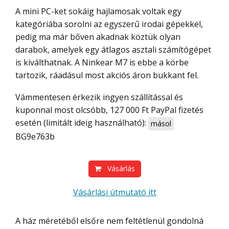
A mini PC-ket sokáig hajlamosak voltak egy
kategóriába sorolni az egyszerű irodai gépekkel,
pedig ma már bőven akadnak köztük olyan
darabok, amelyek egy átlagos asztali számítógépet
is kiválthatnak. A Ninkear M7 is ebbe a körbe
tartozik, ráadásul most akciós áron bukkant fel.
Vámmentesen érkezik ingyen szállítással és
kuponnal most olcsóbb, 127 000 Ft PayPal fizetés
esetén (limitált ideig használható):
másol
BG9e763b
Vásárlás
Vásárlási útmutató itt
A ház méretéből elsőre nem feltétlenül gondolná