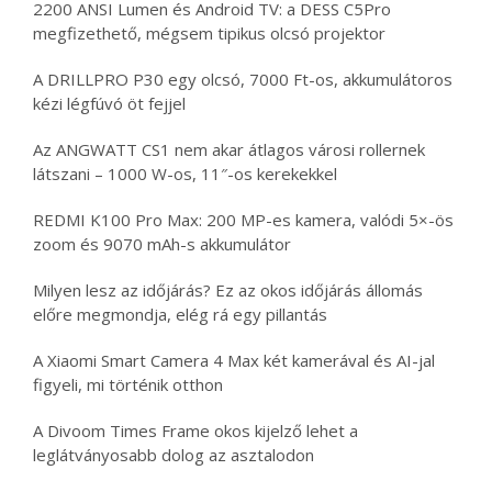
2200 ANSI Lumen és Android TV: a DESS C5Pro
megfizethető, mégsem tipikus olcsó projektor
A DRILLPRO P30 egy olcsó, 7000 Ft-os, akkumulátoros
kézi légfúvó öt fejjel
Az ANGWATT CS1 nem akar átlagos városi rollernek
látszani – 1000 W-os, 11″-os kerekekkel
REDMI K100 Pro Max: 200 MP-es kamera, valódi 5×-ös
zoom és 9070 mAh-s akkumulátor
Milyen lesz az időjárás? Ez az okos időjárás állomás
előre megmondja, elég rá egy pillantás
A Xiaomi Smart Camera 4 Max két kamerával és AI-jal
figyeli, mi történik otthon
A Divoom Times Frame okos kijelző lehet a
leglátványosabb dolog az asztalodon