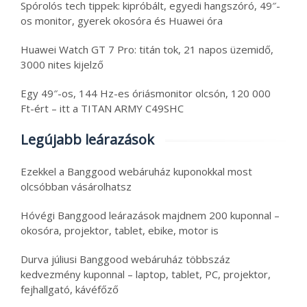
Spórolós tech tippek: kipróbált, egyedi hangszóró, 49″-
os monitor, gyerek okosóra és Huawei óra
Huawei Watch GT 7 Pro: titán tok, 21 napos üzemidő,
3000 nites kijelző
Egy 49″-os, 144 Hz-es óriásmonitor olcsón, 120 000
Ft-ért – itt a TITAN ARMY C49SHC
Legújabb leárazások
Ezekkel a Banggood webáruház kuponokkal most
olcsóbban vásárolhatsz
Hóvégi Banggood leárazások majdnem 200 kuponnal –
okosóra, projektor, tablet, ebike, motor is
Durva júliusi Banggood webáruház többszáz
kedvezmény kuponnal – laptop, tablet, PC, projektor,
fejhallgató, kávéfőző