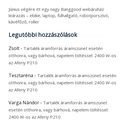
Június végére itt egy nagy Banggood webáruház
leárazás – ebike, laptop, fülhallgató, robotporszívó,
kávéfőző, roller
Legutóbbi hozzászólások
Zsolt
-
Tartalék áramforrás áramszünet esetén
otthonra, vagy bárhová, napelem töltéssel: 2400 W-os
az Aferiy P210
Tesztaréna
-
Tartalék áramforrás áramszünet esetén
otthonra, vagy bárhová, napelem töltéssel: 2400 W-os
az Aferiy P210
Varga Nándor
-
Tartalék áramforrás áramszünet
esetén otthonra, vagy bárhová, napelem töltéssel:
2400 W-os az Aferiy P210