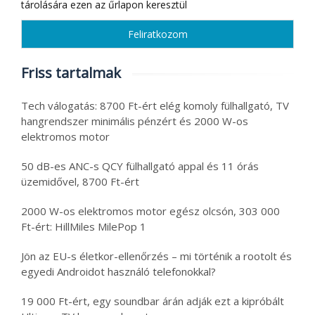
tárolására ezen az űrlapon keresztül
Friss tartalmak
Tech válogatás: 8700 Ft-ért elég komoly fülhallgató, TV
hangrendszer minimális pénzért és 2000 W-os
elektromos motor
50 dB-es ANC-s QCY fülhallgató appal és 11 órás
üzemidővel, 8700 Ft-ért
2000 W-os elektromos motor egész olcsón, 303 000
Ft-ért: HillMiles MilePop 1
Jön az EU-s életkor-ellenőrzés – mi történik a rootolt és
egyedi Androidot használó telefonokkal?
19 000 Ft-ért, egy soundbar árán adják ezt a kipróbált