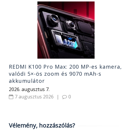
MI
A
k
o
2
REDMI K100 Pro Max: 200 MP-es kamera,
valódi 5×-ös zoom és 9070 mAh-s
akkumulátor
2026. augusztus 7.
7 augusztus 2026
|
0
Vélemény, hozzászólás?