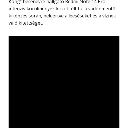
Kong” becenévre hallgató Redmi Note 14 Pro
intenzív körülmények között élt túl a vadonmentő
kiképzés során, beleértve a leeséseket és a víznek
való kitettséget.