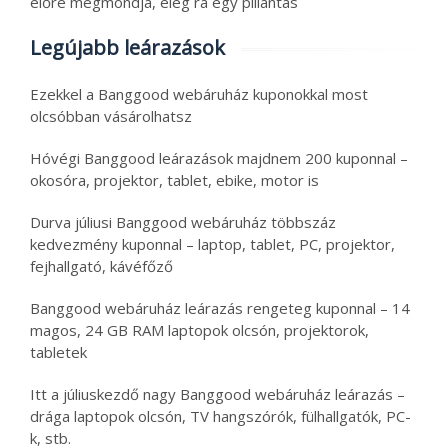
előre megmondja, elég rá egy pillantás
Legújabb leárazások
Ezekkel a Banggood webáruház kuponokkal most
olcsóbban vásárolhatsz
Hóvégi Banggood leárazások majdnem 200 kuponnal –
okosóra, projektor, tablet, ebike, motor is
Durva júliusi Banggood webáruház többszáz
kedvezmény kuponnal – laptop, tablet, PC, projektor,
fejhallgató, kávéfőző
Banggood webáruház leárazás rengeteg kuponnal – 14
magos, 24 GB RAM laptopok olcsón, projektorok,
tabletek
Itt a júliuskezdő nagy Banggood webáruház leárazás –
drága laptopok olcsón, TV hangszórók, fülhallgatók, PC-
k, stb.