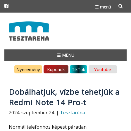
☰ menü
Skip
to
content
☰ MENÜ
Skip
Nyeremény
Kuponok
TikTok
Youtube
to
content
Dobálhatjuk, vízbe tehetjük a
Redmi Note 14 Pro-t
2024. szeptember 24. |
Tesztaréna
Normál telefonhoz képest páratlan