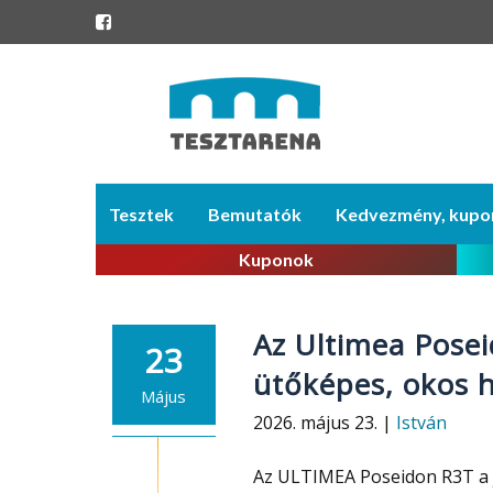
Skip
Tesztek
Bemutatók
Kedvezmény, kupo
to
content
Kuponok
Az Ultimea Pose
23
ütőképes, okos 
Május
2026. május 23. |
István
Az ULTIMEA Poseidon R3T a je