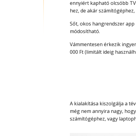
ennyiért kapható olcsóbb TV
hez, de akár számítógéphez, 
Sőt, okos hangrendszer app használattal, amellyel a hangzása is szabadon
módosítható.
Vámmentesen érkezik ingyen szállítással és kuponnal most durván olcsó, csak 27
000 Ft (limitált ideig használ
A kialakítása kiszolgálja a tévézést, mert széles területet lefed hanggal, viszont
még nem annyira nagy, hogy e
számítógéphez, vagy laptoph