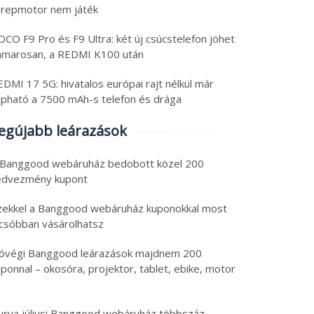
erepmotor nem játék
CO F9 Pro és F9 Ultra: két új csúcstelefon jöhet
amarosan, a REDMI K100 után
DMI 17 5G: hivatalos európai rajt nélkül már
apható a 7500 mAh-s telefon és drága
egújabb leárazások
 Banggood webáruház bedobott közel 200
edvezmény kupont
zekkel a Banggood webáruház kuponokkal most
lcsóbban vásárolhatsz
óvégi Banggood leárazások majdnem 200
ponnal – okosóra, projektor, tablet, ebike, motor
urva júliusi Banggood webáruház többszáz