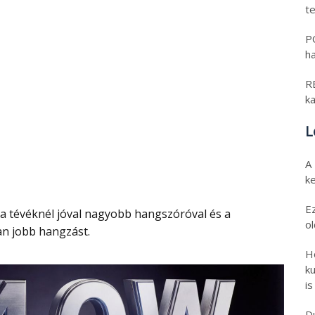
t
PO
h
RE
k
L
A
k
E
o
n jobb hangzást.
H
ku
is
D