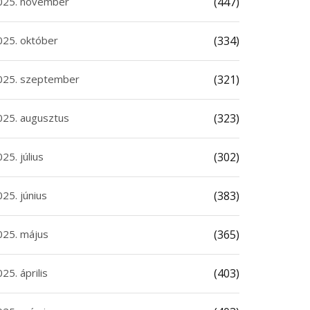
025. november
(447)
025. október
(334)
025. szeptember
(321)
025. augusztus
(323)
25. július
(302)
25. június
(383)
025. május
(365)
25. április
(403)