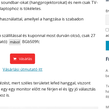
 soundbar-okat (hangprojektorokat) és nem csak TV-
laptophoz is tökéletes.
Em
ad
ható):
BGb509fc
másol
F
Vásárlás
Vásárlási útmutató itt
A
be
T
gy egy monitor előtt ne férjen el és így jó választás
h
oz is.
R
M