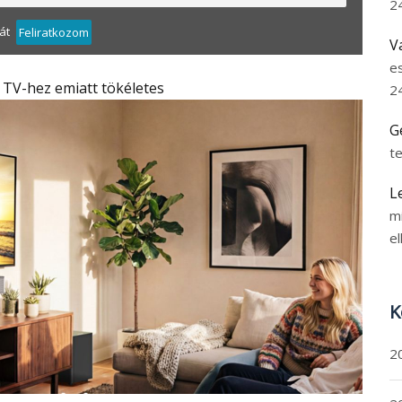
2
át
Feliratkozom
V
e
TV-hez emiatt tökéletes
2
G
t
L
m
el
K
2