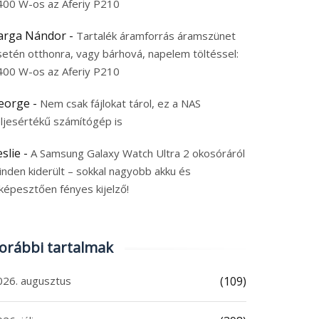
400 W-os az Aferiy P210
arga Nándor
-
Tartalék áramforrás áramszünet
setén otthonra, vagy bárhová, napelem töltéssel:
400 W-os az Aferiy P210
eorge
-
Nem csak fájlokat tárol, ez a NAS
eljesértékű számítógép is
eslie
-
A Samsung Galaxy Watch Ultra 2 okosóráról
inden kiderült – sokkal nagyobb akku és
képesztően fényes kijelző!
orábbi tartalmak
026. augusztus
(109)