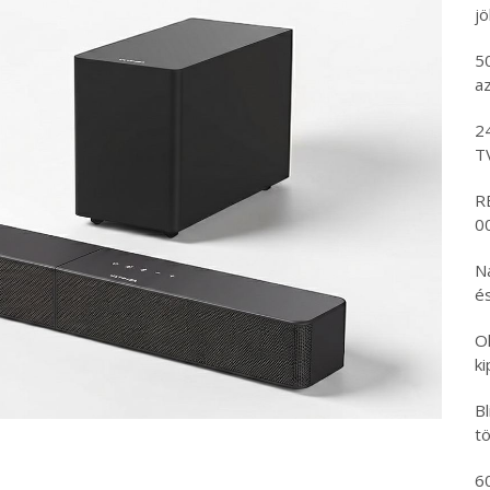
j
5
az
2
T
R
00
N
és
O
k
B
tö
6