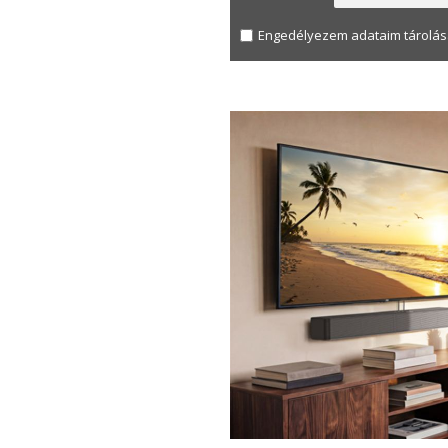
Engedélyezem adataim tárolás