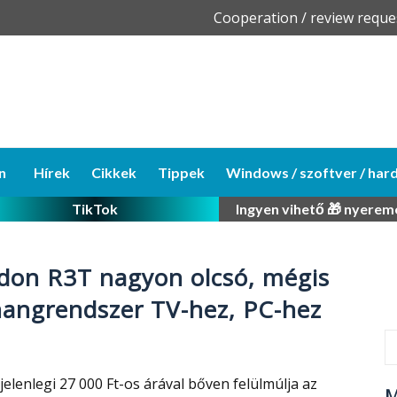
Skip
Cooperation / review reque
to
content
n
Hírek
Cikkek
Tippek
Windows / szoftver / har
TikTok
Ingyen vihető 🎁 nyerem
idon R3T nagyon olcsó, mégis
hangrendszer TV-hez, PC-hez
lenlegi 27 000 Ft-os árával bőven felülmúlja az
M