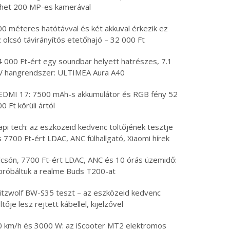
öhet 200 MP-es kamerával
00 méteres hatótávval és két akkuval érkezik ez
 olcsó távirányítós etetőhajó – 32 000 Ft
4 000 Ft-ért egy soundbar helyett hatrészes, 7.1
V hangrendszer: ULTIMEA Aura A40
EDMI 17: 7500 mAh-s akkumulátor és RGB fény 52
0 Ft körüli ártól
api tech: az eszközeid kedvenc töltőjének tesztje
 7700 Ft-ért LDAC, ANC fülhallgató, Xiaomi hírek
lcsón, 7700 Ft-ért LDAC, ANC és 10 órás üzemidő:
ipróbáltuk a realme Buds T200-at
litzwolf BW-S35 teszt – az eszközeid kedvenc
ltője lesz rejtett kábellel, kijelzővel
0 km/h és 3000 W: az iScooter MT2 elektromos