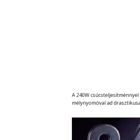
A 240W csúcsteljesítménnyel a tévéknél jóval nagyobb hangszóróval és a
mélynyomóval ad drasztikusa