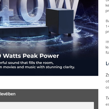
k
pr
B
1
pr
I
l
fü
L
Z
o
o
rlevélben
T
e