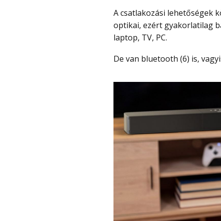
A csatlakozási lehetőségek között ott a HDMI, a HDMI eARC, a 3.5 mm jack, az
optikai, ezért gyakorlatilag 
laptop, TV, PC.
De van bluetooth (6) is, vagy