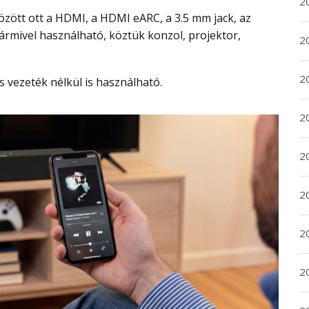
2
bármivel használható, köztük konzol, projektor,
2
2
is vezeték nélkül is használható.
2
20
20
2
20