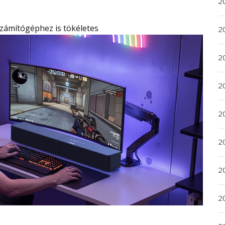
20
Számítógéphez is tökéletes
20
2
20
2
2
2
2