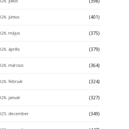
26. július
(398)
26. június
(401)
026. május
(375)
26. április
(379)
026. március
(364)
026. február
(324)
026. január
(327)
025. december
(349)