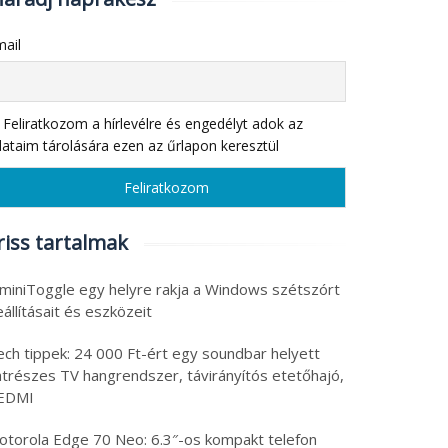
ail
Feliratkozom a hírlevélre és engedélyt adok az
ataim tárolására ezen az űrlapon keresztül
riss tartalmak
 miniToggle egy helyre rakja a Windows szétszórt
állításait és eszközeit
ech tippek: 24 000 Ft-ért egy soundbar helyett
atrészes TV hangrendszer, távirányítós etetőhajó,
EDMI
otorola Edge 70 Neo: 6.3″-os kompakt telefon