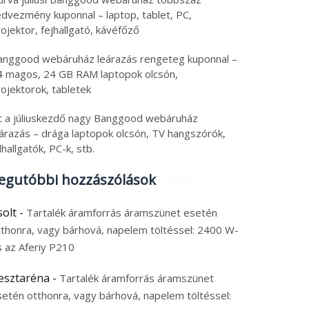
edvezmény kuponnal – laptop, tablet, PC,
ojektor, fejhallgató, kávéfőző
anggood webáruház leárazás rengeteg kuponnal –
4 magos, 24 GB RAM laptopok olcsón,
ojektorok, tabletek
tt a júliuskezdő nagy Banggood webáruház
eárazás – drága laptopok olcsón, TV hangszórók,
lhallgatók, PC-k, stb.
egutóbbi hozzászólások
solt
-
Tartalék áramforrás áramszünet esetén
tthonra, vagy bárhová, napelem töltéssel: 2400 W-
s az Aferiy P210
esztaréna
-
Tartalék áramforrás áramszünet
setén otthonra, vagy bárhová, napelem töltéssel: