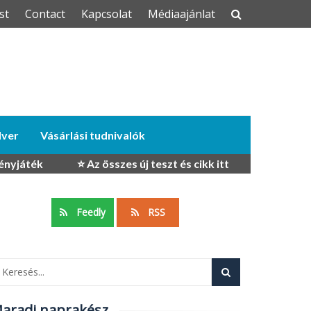
st
Contact
Kapcsolat
Médiaajánlat
dver
Vásárlási tudnivalók
ényjáték
⭐ Az összes új teszt és cikk itt
Feedly
RSS
aradj naprakész