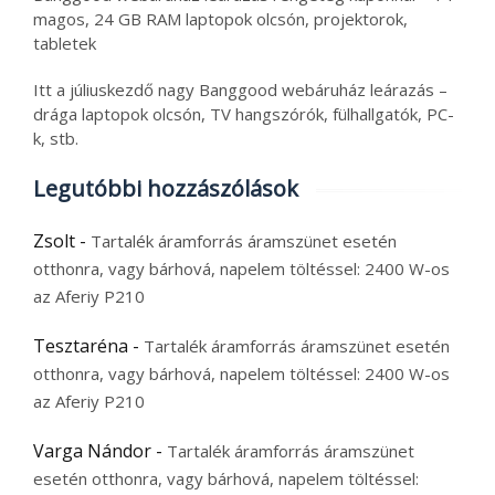
magos, 24 GB RAM laptopok olcsón, projektorok,
tabletek
Itt a júliuskezdő nagy Banggood webáruház leárazás –
drága laptopok olcsón, TV hangszórók, fülhallgatók, PC-
k, stb.
Legutóbbi hozzászólások
Zsolt
-
Tartalék áramforrás áramszünet esetén
otthonra, vagy bárhová, napelem töltéssel: 2400 W-os
az Aferiy P210
Tesztaréna
-
Tartalék áramforrás áramszünet esetén
otthonra, vagy bárhová, napelem töltéssel: 2400 W-os
az Aferiy P210
Varga Nándor
-
Tartalék áramforrás áramszünet
esetén otthonra, vagy bárhová, napelem töltéssel: