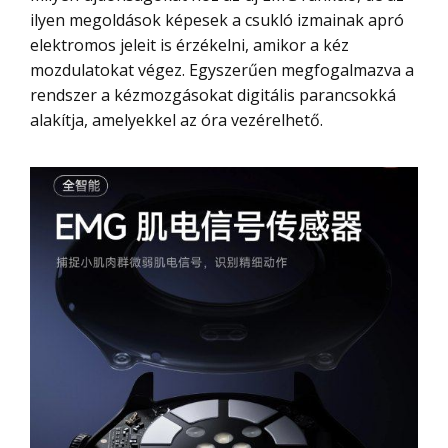
ilyen megoldások képesek a csukló izmainak apró
elektromos jeleit is érzékelni, amikor a kéz
mozdulatokat végez. Egyszerűen megfogalmazva a
rendszer a kézmozgásokat digitális parancsokká
alakítja, amelyekkel az óra vezérelhető.