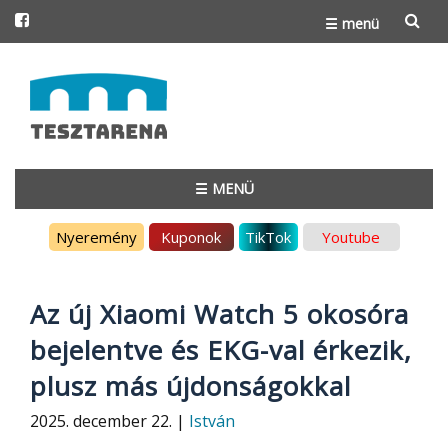
☰ menü
Skip
to
content
☰ MENÜ
Skip
Nyeremény
Kuponok
TikTok
Youtube
to
content
Az új Xiaomi Watch 5 okosóra
bejelentve és EKG-val érkezik,
plusz más újdonságokkal
2025. december 22. |
István