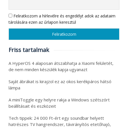
Feliratkozom a hírlevélre és engedélyt adok az adataim
tárolására ezen az űrlapon keresztül
Friss tartalmak
A HyperOS 4 alaposan átszabhatja a Xiaomi felületét,
de nem minden készülék kapja ugyanazt
Saját ábrákat is kirajzol ez az okos kerékpáros hátsó
lámpa
A miniToggle egy helyre rakja a Windows szétszórt
beállításait és eszközeit
Tech tippek: 24 000 Ft-ért egy soundbar helyett
hatrészes TV hangrendszer, távirányítós etetőhajó,