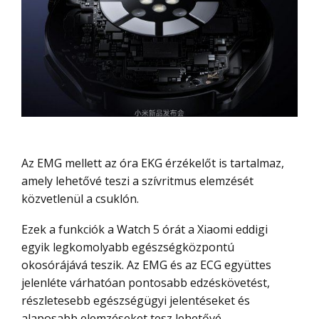
Az EMG mellett az óra EKG érzékelőt is tartalmaz,
amely lehetővé teszi a szívritmus elemzését
közvetlenül a csuklón.
Ezek a funkciók a Watch 5 órát a Xiaomi eddigi
egyik legkomolyabb egészségközpontú
okosórájává teszik. Az EMG és az ECG együttes
jelenléte várhatóan pontosabb edzéskövetést,
részletesebb egészségügyi jelentéseket és
alaposabb elemzéseket tesz lehetővé.