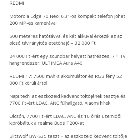
REDMI
Motorola Edge 70 Neo: 6.3″-os kompakt telefon jöhet
200 MP-es kamerával
500 méteres hatótávval és két akkuval érkezik ez az
olcsó távirányítós etetőhajó – 32 000 Ft
24 000 Ft-ért egy soundbar helyett hatrészes, 7.1 TV
hangrendszer: ULTIMEA Aura A40
REDMI 17: 7500 mAh-s akkumulátor és RGB fény 52
000 Ft körüli ártól
Napi tech: az eszközeid kedvenc töltőjének tesztje és
7700 Ft-ért LDAC, ANC fülhallgató, Xiaomi hírek
Olcsón, 7700 Ft-ért LDAC, ANC és 10 órás üzemidő:
kipróbáltuk a realme Buds T200-at
Blitzwolf BW-S35 teszt – az eszközeid kedvenc töltője