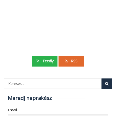
Feedly
RSS
Maradj naprakész
Email