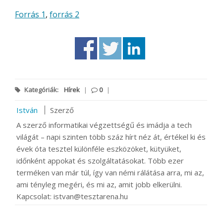
Forrás 1
,
forrás 2
Kategóriák:
Hírek
|
0
|
István
Szerző
A szerző informatikai végzettségű és imádja a tech
világát – napi szinten több száz hírt néz át, értékel ki és
évek óta tesztel különféle eszközöket, kütyüket,
időnként appokat és szolgáltatásokat. Több ezer
terméken van már túl, így van némi rálátása arra, mi az,
ami tényleg megéri, és mi az, amit jobb elkerülni.
Kapcsolat: istvan@tesztarena.hu