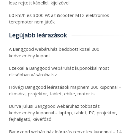
lesz rejtett kábellel, kijelzővel
60 km/h és 3000 W: az iScooter MT2 elektromos
terepmotor nem játék
Legújabb leárazások
A Banggood webáruház bedobott közel 200
kedvezmény kupont
Ezekkel a Banggood webáruház kuponokkal most
olcsóbban vásárolhatsz
Hóvégi Banggood leárazások majdnem 200 kuponnal –
okosóra, projektor, tablet, ebike, motor is
Durva júliusi Banggood webáruház többszáz
kedvezmény kuponnal – laptop, tablet, PC, projektor,
fejhallgató, kávéfőző
Banggood webáruház leárazás rengeteg kuponnal – 14