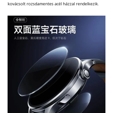
kovácsolt rozsdamentes acél házzal rendelkezik.