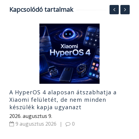
Kapcsolódó tartalmak
M
t
2
A HyperOS 4 alaposan átszabhatja a
Xiaomi felületét, de nem minden
készülék kapja ugyanazt
2026. augusztus 9.
9 augusztus 2026
|
0