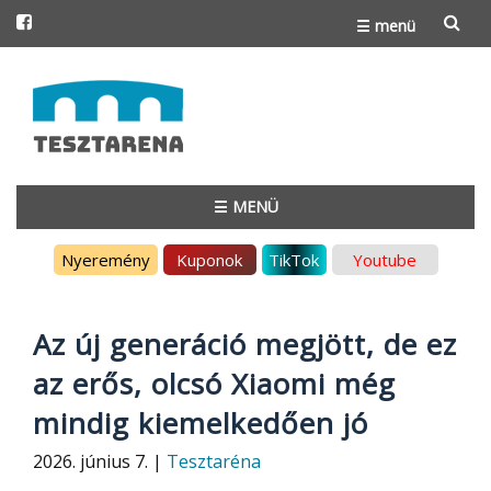
☰ menü
Skip
to
content
☰ MENÜ
Skip
Nyeremény
Kuponok
TikTok
Youtube
to
content
Az új generáció megjött, de ez
az erős, olcsó Xiaomi még
mindig kiemelkedően jó
2026. június 7. |
Tesztaréna