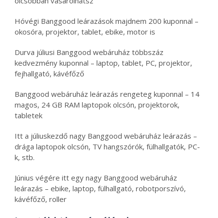
olcsóbban vásárolhatsz
Hóvégi Banggood leárazások majdnem 200 kuponnal –
okosóra, projektor, tablet, ebike, motor is
Durva júliusi Banggood webáruház többszáz
kedvezmény kuponnal – laptop, tablet, PC, projektor,
fejhallgató, kávéfőző
Banggood webáruház leárazás rengeteg kuponnal – 14
magos, 24 GB RAM laptopok olcsón, projektorok,
tabletek
Itt a júliuskezdő nagy Banggood webáruház leárazás –
drága laptopok olcsón, TV hangszórók, fülhallgatók, PC-
k, stb.
Június végére itt egy nagy Banggood webáruház
leárazás – ebike, laptop, fülhallgató, robotporszívó,
kávéfőző, roller