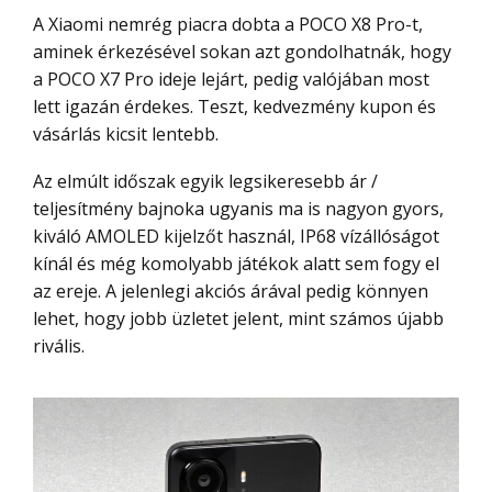
A Xiaomi nemrég piacra dobta a POCO X8 Pro-t,
aminek érkezésével sokan azt gondolhatnák, hogy
a POCO X7 Pro ideje lejárt, pedig valójában most
lett igazán érdekes. Teszt, kedvezmény kupon és
vásárlás kicsit lentebb.
Az elmúlt időszak egyik legsikeresebb ár /
teljesítmény bajnoka ugyanis ma is nagyon gyors,
kiváló AMOLED kijelzőt használ, IP68 vízállóságot
kínál és még komolyabb játékok alatt sem fogy el
az ereje. A jelenlegi akciós árával pedig könnyen
lehet, hogy jobb üzletet jelent, mint számos újabb
rivális.