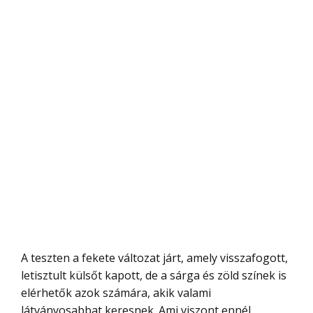
A teszten a fekete változat járt, amely visszafogott,
letisztult külsőt kapott, de a sárga és zöld színek is
elérhetők azok számára, akik valami
látványosabbat keresnek. Ami viszont ennél