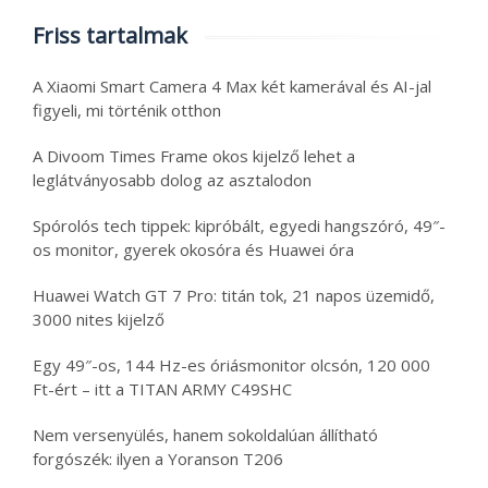
Friss tartalmak
A Xiaomi Smart Camera 4 Max két kamerával és AI-jal
figyeli, mi történik otthon
A Divoom Times Frame okos kijelző lehet a
leglátványosabb dolog az asztalodon
Spórolós tech tippek: kipróbált, egyedi hangszóró, 49″-
os monitor, gyerek okosóra és Huawei óra
Huawei Watch GT 7 Pro: titán tok, 21 napos üzemidő,
3000 nites kijelző
Egy 49″-os, 144 Hz-es óriásmonitor olcsón, 120 000
Ft-ért – itt a TITAN ARMY C49SHC
Nem versenyülés, hanem sokoldalúan állítható
forgószék: ilyen a Yoranson T206