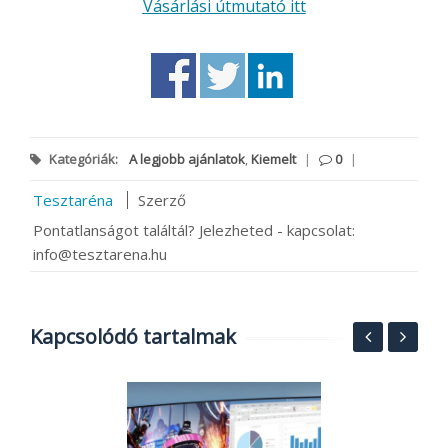
Vásárlási útmutató itt
Kategóriák:
A legjobb ajánlatok
,
Kiemelt
|
0
|
Tesztaréna
Szerző
Pontatlanságot találtál? Jelezheted - kapcsolat:
info@tesztarena.hu
Kapcsolódó tartalmak
V
a