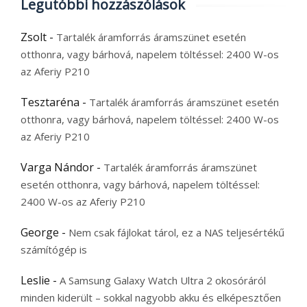
Legutóbbi hozzászólások
Zsolt
-
Tartalék áramforrás áramszünet esetén
otthonra, vagy bárhová, napelem töltéssel: 2400 W-os
az Aferiy P210
Tesztaréna
-
Tartalék áramforrás áramszünet esetén
otthonra, vagy bárhová, napelem töltéssel: 2400 W-os
az Aferiy P210
Varga Nándor
-
Tartalék áramforrás áramszünet
esetén otthonra, vagy bárhová, napelem töltéssel:
2400 W-os az Aferiy P210
George
-
Nem csak fájlokat tárol, ez a NAS teljesértékű
számítógép is
Leslie
-
A Samsung Galaxy Watch Ultra 2 okosóráról
minden kiderült – sokkal nagyobb akku és elképesztően