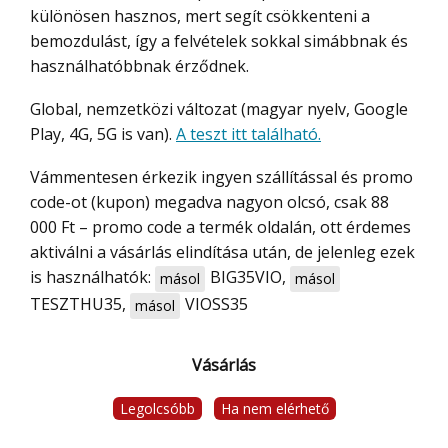
különösen hasznos, mert segít csökkenteni a
bemozdulást, így a felvételek sokkal simábbnak és
használhatóbbnak érződnek.
Global, nemzetközi változat (magyar nyelv, Google
Play, 4G, 5G is van).
A teszt itt található.
Vámmentesen érkezik ingyen szállítással és promo
code-ot (kupon) megadva nagyon olcsó, csak 88
000 Ft – promo code a termék oldalán, ott érdemes
aktiválni a vásárlás elindítása után, de jelenleg ezek
is használhatók:
BIG35VIO
,
másol
másol
TESZTHU35
,
VIOSS35
másol
Vásárlás
Legolcsóbb
Ha nem elérhető