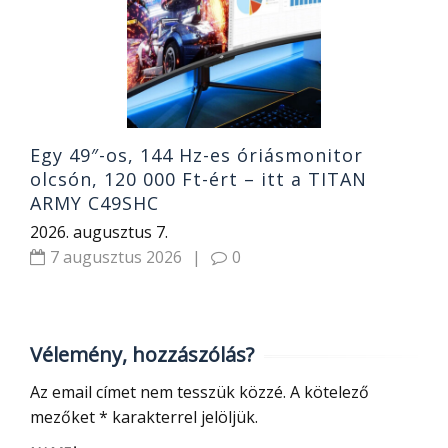
j
2
Egy 49″-os, 144 Hz-es óriásmonitor
olcsón, 120 000 Ft-ért – itt a TITAN
ARMY C49SHC
2026. augusztus 7.
7 augusztus 2026
|
0
Vélemény, hozzászólás?
Az email címet nem tesszük közzé.
A kötelező
mezőket
*
karakterrel jelöljük.