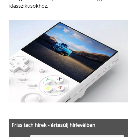
klasszikusokhoz.
Friss tech hírek - értesülj hírlevélben