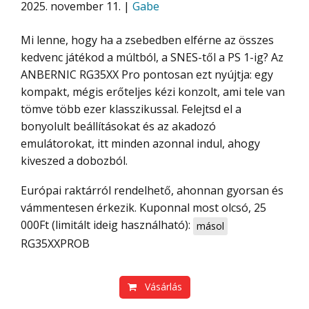
2025. november 11. |
Gabe
Mi lenne, hogy ha a zsebedben elférne az összes
kedvenc játékod a múltból, a SNES-től a PS 1-ig? Az
ANBERNIC RG35XX Pro pontosan ezt nyújtja: egy
kompakt, mégis erőteljes kézi konzolt, ami tele van
tömve több ezer klasszikussal. Felejtsd el a
bonyolult beállításokat és az akadozó
emulátorokat, itt minden azonnal indul, ahogy
kiveszed a dobozból.
Európai raktárról rendelhető, ahonnan gyorsan és
vámmentesen érkezik. Kuponnal most olcsó, 25
000Ft (limitált ideig használható):
másol
RG35XXPROB
Vásárlás