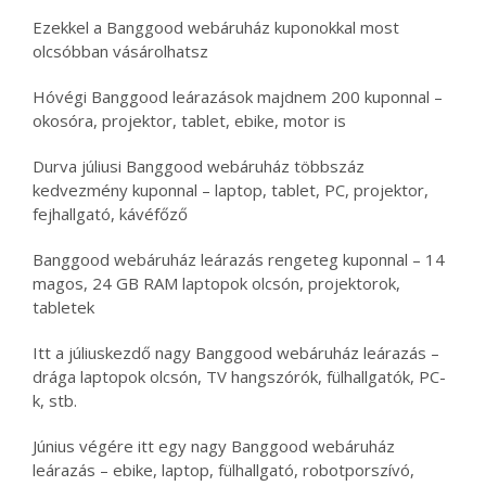
Ezekkel a Banggood webáruház kuponokkal most
olcsóbban vásárolhatsz
Hóvégi Banggood leárazások majdnem 200 kuponnal –
okosóra, projektor, tablet, ebike, motor is
Durva júliusi Banggood webáruház többszáz
kedvezmény kuponnal – laptop, tablet, PC, projektor,
fejhallgató, kávéfőző
Banggood webáruház leárazás rengeteg kuponnal – 14
magos, 24 GB RAM laptopok olcsón, projektorok,
tabletek
Itt a júliuskezdő nagy Banggood webáruház leárazás –
drága laptopok olcsón, TV hangszórók, fülhallgatók, PC-
k, stb.
Június végére itt egy nagy Banggood webáruház
leárazás – ebike, laptop, fülhallgató, robotporszívó,