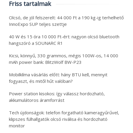
Friss tartalmak
Olcsó, de jól felszerelt: 44 000 Ft a 190 kg-ig terhelhető
InnoExpo SUP teljes szettje
40 W és 15 óra 10 000 Ft-ért: nagyon olcsó bluetooth
hangszóró a SOUNARC R1
Kicsi, könnyű, 330 grammos, mégis 100W-os, 14 000
mAh power bank: BlitzWolf BW-P23
Mobilklíma vásárlás előtt: hány BTU kell, mennyit
fogyaszt, és mitől hűt valóban?
Power station kisokos: így válassz hordozható,
akkumulátoros áramforrást
Tech újdonságok: telefon forgatható kameragyűrűvel,
klipszes fülhallgatók olcsó riválisa és hordozható
monitor