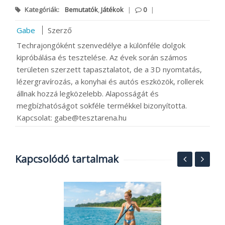
Kategóriák:
Bemutatók
,
Játékok
|
0
|
Gabe
Szerző
Techrajongóként szenvedélye a különféle dolgok
kipróbálása és tesztelése. Az évek során számos
területen szerzett tapasztalatot, de a 3D nyomtatás,
lézergravírozás, a konyhai és autós eszközök, rollerek
állnak hozzá legközelebb. Alaposságát és
megbízhatóságot sokféle termékkel bizonyította.
Kapcsolat: gabe@tesztarena.hu
Kapcsolódó tartalmak
K
1
B