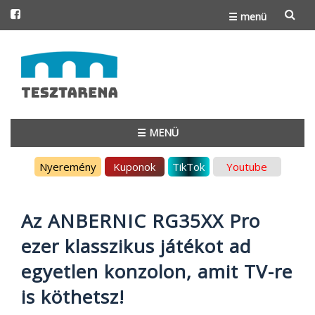
☰ menü
Skip
to
content
☰ MENÜ
Skip
Nyeremény
Kuponok
TikTok
Youtube
to
content
Az ANBERNIC RG35XX Pro
ezer klasszikus játékot ad
egyetlen konzolon, amit TV-re
is köthetsz!