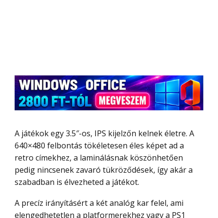
A játékok egy 3.5″-os, IPS kijelzőn kelnek életre. A
640×480 felbontás tökéletesen éles képet ad a
retro címekhez, a laminálásnak köszönhetően
pedig nincsenek zavaró tükröződések, így akár a
szabadban is élvezheted a játékot.
A precíz irányításért a két analóg kar felel, ami
elengedhetetlen a platformerekhez vagy a PS1