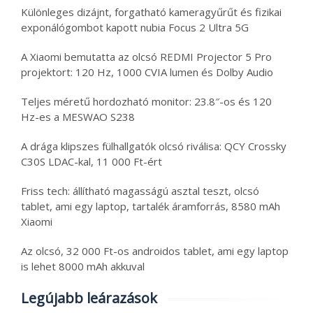
Különleges dizájnt, forgatható kameragyűrűt és fizikai
exponálógombot kapott nubia Focus 2 Ultra 5G
A Xiaomi bemutatta az olcsó REDMI Projector 5 Pro
projektort: 120 Hz, 1000 CVIA lumen és Dolby Audio
Teljes méretű hordozható monitor: 23.8″-os és 120
Hz-es a MESWAO S238
A drága klipszes fülhallgatók olcsó riválisa: QCY Crossky
C30S LDAC-kal, 11 000 Ft-ért
Friss tech: állítható magasságú asztal teszt, olcsó
tablet, ami egy laptop, tartalék áramforrás, 8580 mAh
Xiaomi
Az olcsó, 32 000 Ft-os androidos tablet, ami egy laptop
is lehet 8000 mAh akkuval
Legújabb leárazások