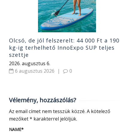
2
Olcsó, de jól felszerelt: 44 000 Ft a 190
kg-ig terhelhető InnoExpo SUP teljes
szettje
2026. augusztus 6.
6 augusztus 2026
|
0
Vélemény, hozzászólás?
Az email címet nem tesszük közzé.
A kötelező
mezőket
*
karakterrel jelöljük.
NAME
*