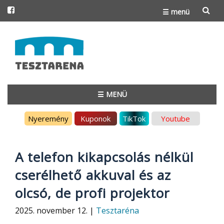
☰ menü
Skip
to
content
☰ MENÜ
Skip
Nyeremény
Kuponok
TikTok
Youtube
to
content
A telefon kikapcsolás nélkül
cserélhető akkuval és az
olcsó, de profi projektor
2025. november 12. |
Tesztaréna