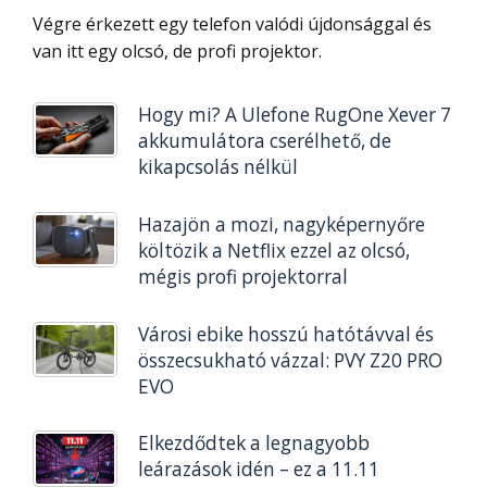
Végre érkezett egy telefon valódi újdonsággal és
van itt egy olcsó, de profi projektor.
Hogy mi? A Ulefone RugOne Xever 7
akkumulátora cserélhető, de
kikapcsolás nélkül
Hazajön a mozi, nagyképernyőre
költözik a Netflix ezzel az olcsó,
mégis profi projektorral
Városi ebike hosszú hatótávval és
összecsukható vázzal: PVY Z20 PRO
EVO
Elkezdődtek a legnagyobb
leárazások idén – ez a 11.11