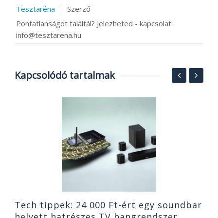
Tesztaréna
Szerző
Pontatlanságot találtál? Jelezheted - kapcsolat:
info@tesztarena.hu
Kapcsolódó tartalmak
i
N
t
A
2
Tech tippek: 24 000 Ft-ért egy soundbar
helyett hatrészes TV hangrendszer,