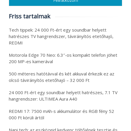
Friss tartalmak
Tech tippek: 24 000 Ft-ért egy soundbar helyett
hatrészes TV hangrendszer, távirányítós etetőhajó,
REDMI
Motorola Edge 70 Neo: 6.3″-os kompakt telefon jöhet
200 MP-es kamerával
500 méteres hatótávval és két akkuval érkezik ez az
olcsó távirányítós etetőhajó – 32 000 Ft
24 000 Ft-ért egy soundbar helyett hatrészes, 7.1 TV
hangrendszer: ULTIMEA Aura A40
REDMI 17: 7500 mAh-s akkumulátor és RGB fény 52
000 Ft körüli ártól
Napi tech: az eszközeid kedvenc töltőjének tesztje és