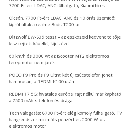
7700 Ft-ért LDAC, ANC fülhallgató, Xiaomi hírek
Olcsón, 7700 Ft-ért LDAC, ANC és 10 órás üzemidő:
kipróbáltuk a realme Buds T200-at
Blitzwolf BW-S35 teszt – az eszközeid kedvenc töltője
lesz rejtett kábellel, kijelzővel
60 km/h és 3000 W: az iScooter MT2 elektromos
terepmotor nem játék
POCO F9 Pro és F9 Ultra: két új csúcstelefon jöhet
hamarosan, a REDMI K100 után
REDMI 17 5G: hivatalos európai rajt nélkül már kapható
a 7500 mAh-s telefon és drága
Tech válogatás: 8700 Ft-ért elég komoly fülhallgató, TV
hangrendszer minimális pénzért és 2000 W-os
elektromos motor