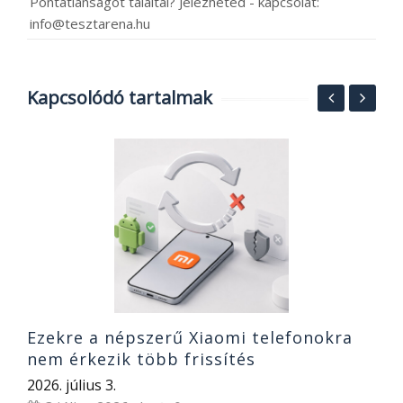
Pontatlanságot találtál? Jelezheted - kapcsolat:
info@tesztarena.hu
Kapcsolódó tartalmak
M
20
Ezekre a népszerű Xiaomi telefonokra
nem érkezik több frissítés
2026. július 3.