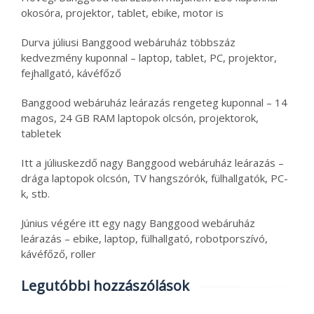
okosóra, projektor, tablet, ebike, motor is
Durva júliusi Banggood webáruház többszáz
kedvezmény kuponnal – laptop, tablet, PC, projektor,
fejhallgató, kávéfőző
Banggood webáruház leárazás rengeteg kuponnal – 14
magos, 24 GB RAM laptopok olcsón, projektorok,
tabletek
Itt a júliuskezdő nagy Banggood webáruház leárazás –
drága laptopok olcsón, TV hangszórók, fülhallgatók, PC-
k, stb.
Június végére itt egy nagy Banggood webáruház
leárazás – ebike, laptop, fülhallgató, robotporszívó,
kávéfőző, roller
Legutóbbi hozzászólások