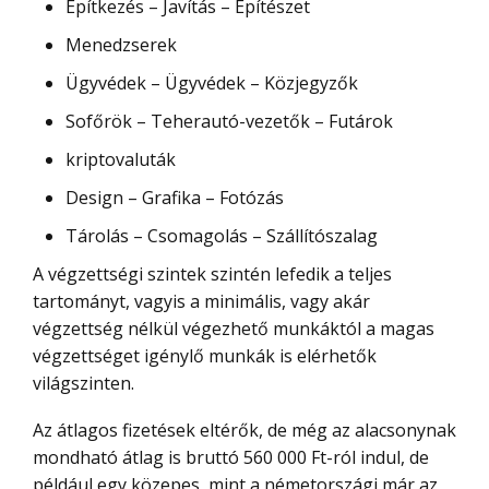
Építkezés – Javítás – Építészet
Menedzserek
Ügyvédek – Ügyvédek – Közjegyzők
Sofőrök – Teherautó-vezetők – Futárok
kriptovaluták
Design – Grafika – Fotózás
Tárolás – Csomagolás – Szállítószalag
A végzettségi szintek szintén lefedik a teljes
tartományt, vagyis a minimális, vagy akár
végzettség nélkül végezhető munkáktól a magas
végzettséget igénylő munkák is elérhetők
világszinten.
Az átlagos fizetések eltérők, de még az alacsonynak
mondható átlag is bruttó 560 000 Ft-ról indul, de
például egy közepes, mint a németországi már az