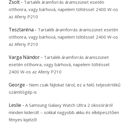
Zsolt
-
Tartalék áramforrás áramszünet esetén
otthonra, vagy bárhová, napelem töltéssel: 2400 W-os
az Aferiy P210
Tesztaréna
-
Tartalék áramforrás áramszünet esetén
otthonra, vagy bárhová, napelem töltéssel: 2400 W-os
az Aferiy P210
Varga Nándor
-
Tartalék áramforrás áramszünet
esetén otthonra, vagy bárhová, napelem töltéssel:
2400 W-os az Aferiy P210
George
-
Nem csak fájlokat tárol, ez a NAS teljesértékű
számítógép is
Leslie
-
A Samsung Galaxy Watch Ultra 2 okosóráról
minden kiderült – sokkal nagyobb akku és elképesztően
fényes kijelző!