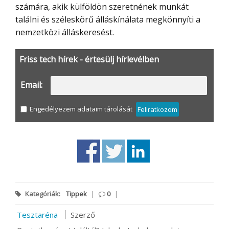
számára, akik külföldön szeretnének munkát
találni és széleskörű álláskínálata megkönnyíti a
nemzetközi álláskeresést.
Friss tech hírek - értesülj hírlevélben
Email:
Engedélyezem adataim tárolását
Feliratkozom
Kategóriák:
Tippek
|
0
|
Tesztaréna
Szerző