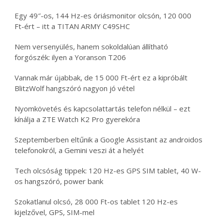
Egy 49″-os, 144 Hz-es óriásmonitor olcsón, 120 000
Ft-ért – itt a TITAN ARMY C49SHC
Nem versenyülés, hanem sokoldalúan állítható
forgószék: ilyen a Yoranson T206
Vannak már újabbak, de 15 000 Ft-ért ez a kipróbált
BlitzWolf hangszóró nagyon jó vétel
Nyomkövetés és kapcsolattartás telefon nélkül – ezt
kínálja a ZTE Watch K2 Pro gyerekóra
Szeptemberben eltűnik a Google Assistant az androidos
telefonokról, a Gemini veszi át a helyét
Tech olcsóság tippek: 120 Hz-es GPS SIM tablet, 40 W-
os hangszóró, power bank
Szokatlanul olcsó, 28 000 Ft-os tablet 120 Hz-es
kijelzővel, GPS, SIM-mel