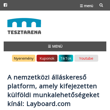
☰ menü
Skip
to
content
☰ MENÜ
Skip
Nyeremény
Kuponok
TikTok
Youtube
to
content
A nemzetközi álláskereső
platform, amely kifejezetten
külföldi munkalehetőségeket
kínál: Layboard.com