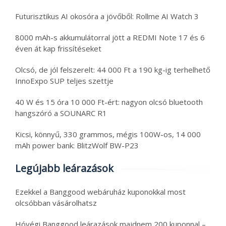
Futurisztikus AI okosóra a jövőből: Rollme AI Watch 3
8000 mAh-s akkumulátorral jött a REDMI Note 17 és 6
éven át kap frissítéseket
Olcsó, de jól felszerelt: 44 000 Ft a 190 kg-ig terhelhető
InnoExpo SUP teljes szettje
40 W és 15 óra 10 000 Ft-ért: nagyon olcsó bluetooth
hangszóró a SOUNARC R1
Kicsi, könnyű, 330 grammos, mégis 100W-os, 14 000
mAh power bank: BlitzWolf BW-P23
Legújabb leárazások
Ezekkel a Banggood webáruház kuponokkal most
olcsóbban vásárolhatsz
Hóvégi Banggood leárazások majdnem 200 kuponnal –