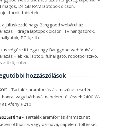
4 magos, 24 GB RAM laptopok olcsón,
ojektorok, tabletek
tt a júliuskezdő nagy Banggood webáruház
eárazás – drága laptopok olcsón, TV hangszórók,
lhallgatók, PC-k, stb.
únius végére itt egy nagy Banggood webáruház
árazás – ebike, laptop, fülhallgató, robotporszívó,
véfőző, roller
egutóbbi hozzászólások
solt
-
Tartalék áramforrás áramszünet esetén
tthonra, vagy bárhová, napelem töltéssel: 2400 W-
s az Aferiy P210
esztaréna
-
Tartalék áramforrás áramszünet
setén otthonra, vagy bárhová, napelem töltéssel: