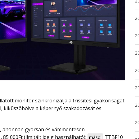
2
2
2
2
20
20
2
l, kiküszöbölve a képernyő szakadozását és
20
 85 000Ft (limitált ideig használható):
TTBF10
másol