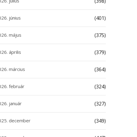
26. július
(398)
26. június
(401)
026. május
(375)
26. április
(379)
026. március
(364)
026. február
(324)
026. január
(327)
025. december
(349)