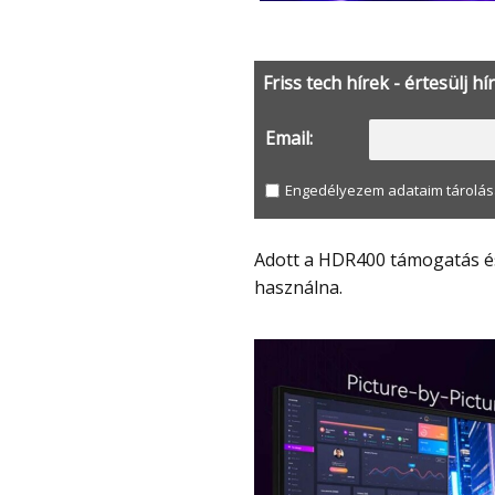
Friss tech hírek - értesülj hí
Email:
Engedélyezem adataim tárolás
Adott a HDR400 támogatás és a PIP/PBP mód, ha valaki egyszerre több gépet is
használna.