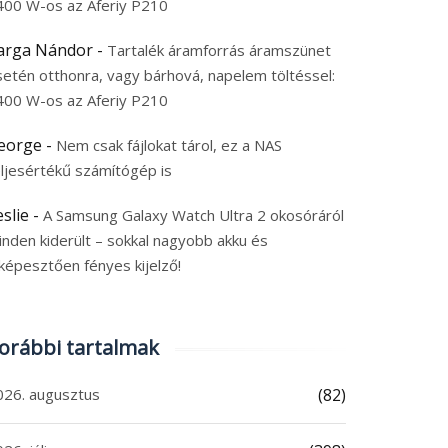
400 W-os az Aferiy P210
arga Nándor
-
Tartalék áramforrás áramszünet
setén otthonra, vagy bárhová, napelem töltéssel:
400 W-os az Aferiy P210
eorge
-
Nem csak fájlokat tárol, ez a NAS
eljesértékű számítógép is
eslie
-
A Samsung Galaxy Watch Ultra 2 okosóráról
inden kiderült – sokkal nagyobb akku és
képesztően fényes kijelző!
orábbi tartalmak
026. augusztus
(82)