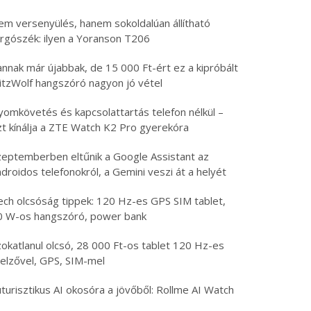
em versenyülés, hanem sokoldalúan állítható
orgószék: ilyen a Yoranson T206
nnak már újabbak, de 15 000 Ft-ért ez a kipróbált
litzWolf hangszóró nagyon jó vétel
yomkövetés és kapcsolattartás telefon nélkül –
zt kínálja a ZTE Watch K2 Pro gyerekóra
zeptemberben eltűnik a Google Assistant az
droidos telefonokról, a Gemini veszi át a helyét
ech olcsóság tippek: 120 Hz-es GPS SIM tablet,
0 W-os hangszóró, power bank
zokatlanul olcsó, 28 000 Ft-os tablet 120 Hz-es
jelzővel, GPS, SIM-mel
turisztikus AI okosóra a jövőből: Rollme AI Watch