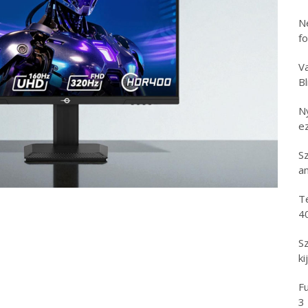
N
f
Va
B
N
e
S
an
T
4
S
ki
Fu
3