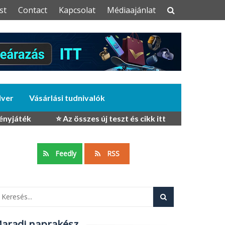
st
Contact
Kapcsolat
Médiaajánlat
dver
Vásárlási tudnivalók
ényjáték
⭐ Az összes új teszt és cikk itt
Feedly
RSS
aradj naprakész