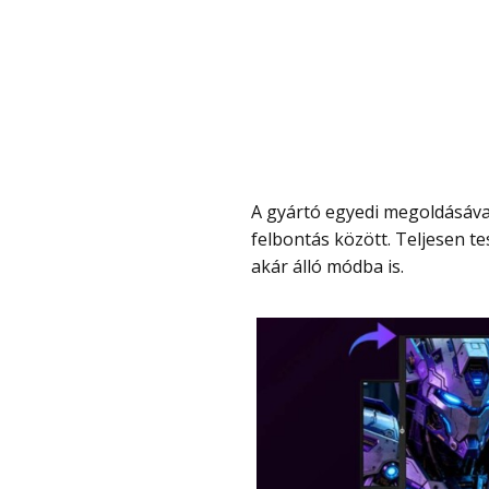
A gyártó egyedi megoldásával egyetlen gombnyomással lehet váltani a két
felbontás között. Teljesen t
akár álló módba is.