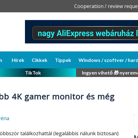
Skip
Cooperation / review reque
to
content
n
Hírek
Cikkek
Tippek
Windows / szoftver / har
TikTok
Ingyen vihető 🎁 nyerem
sóbb 4K gamer monitor és még
réna
bbször találkozhattál (legalábbis nálunk biztosan)
M