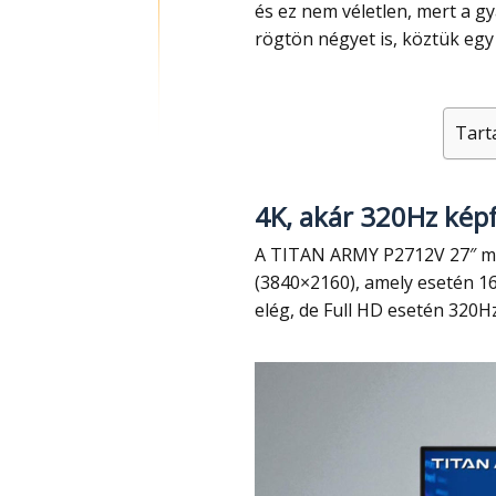
és ez nem véletlen, mert a g
rögtön négyet is, köztük egy
Tart
4K, akár 320Hz képf
A TITAN ARMY P2712V 27″ méretű és a legjobb a négy közül a 4K felbontással
(3840×2160), amely esetén 16
elég, de Full HD esetén 320Hz