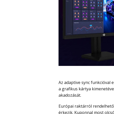
Az adaptive sync funkcióval ellátott monitor szinkronizálja a frissítési gyakoriságát
a grafikus kártya kimenetéve
akadozását.
Európai raktárról rendelhető, ahonnan gyorsan és vámmentesen
érkezik. Kuponnal most olcsó,