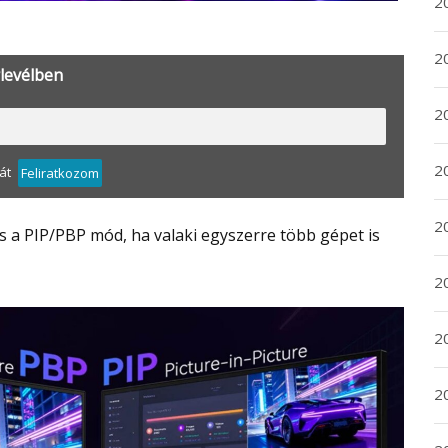
20
20
rlevélben
2
20
át
Feliratkozom
2
2
2
2