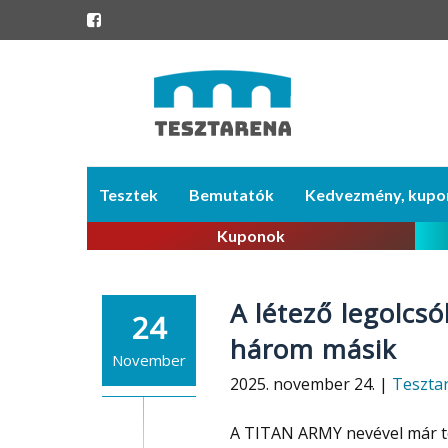
Skip
Tesztek
Bemutatók
Kedvezmény, kupo
to
content
Kuponok
A létező legolc
24
három másik
November
2025. november 24. |
Teszta
A TITAN ARMY nevével már tö