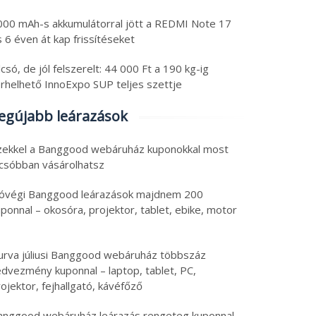
000 mAh-s akkumulátorral jött a REDMI Note 17
 6 éven át kap frissítéseket
csó, de jól felszerelt: 44 000 Ft a 190 kg-ig
erhelhető InnoExpo SUP teljes szettje
egújabb leárazások
zekkel a Banggood webáruház kuponokkal most
lcsóbban vásárolhatsz
óvégi Banggood leárazások majdnem 200
ponnal – okosóra, projektor, tablet, ebike, motor
urva júliusi Banggood webáruház többszáz
edvezmény kuponnal – laptop, tablet, PC,
ojektor, fejhallgató, kávéfőző
anggood webáruház leárazás rengeteg kuponnal –