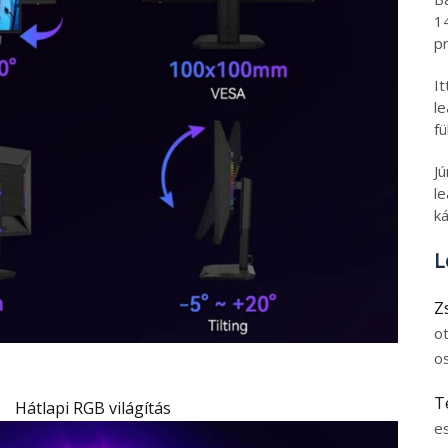
1
pr
I
l
fü
J
le
ká
L
Z
o
o
T
Hátlapi RGB világítás
e