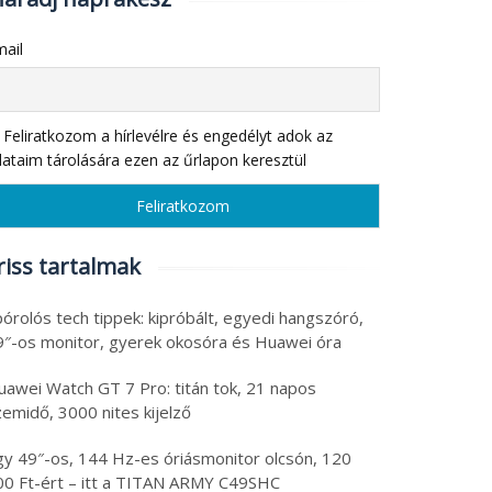
ail
Feliratkozom a hírlevélre és engedélyt adok az
ataim tárolására ezen az űrlapon keresztül
riss tartalmak
órolós tech tippek: kipróbált, egyedi hangszóró,
9″-os monitor, gyerek okosóra és Huawei óra
uawei Watch GT 7 Pro: titán tok, 21 napos
emidő, 3000 nites kijelző
gy 49″-os, 144 Hz-es óriásmonitor olcsón, 120
00 Ft-ért – itt a TITAN ARMY C49SHC