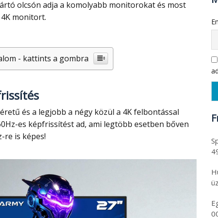
yártó olcsón adja a komolyabb monitorokat és most
 4K monitort.
Em
alom - kattints a gombra
ad
rissítés
F
0Hz-es képfrissítést ad, ami legtöbb esetben bőven
-re is képes!
Sp
4
H
üz
E
0