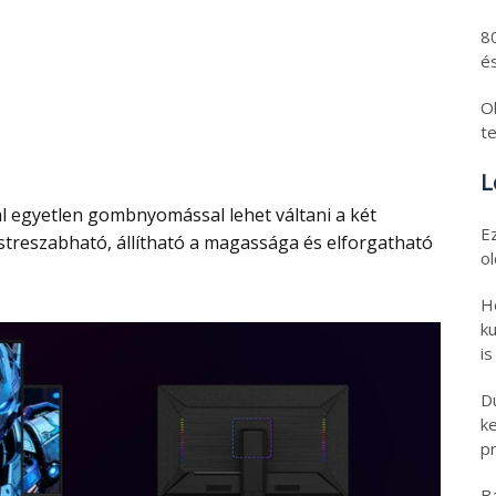
8
és
Ol
t
L
E
estreszabható, állítható a magassága és elforgatható
o
H
ku
is
D
k
pr
B