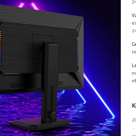
2
V
e
2
G
t
L
m
el
K
2