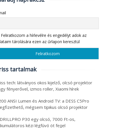
ail
Feliratkozom a hírlevélre és engedélyt adok az
ataim tárolására ezen az űrlapon keresztül
riss tartalmak
iss tech: látványos okos kijelző, olcsó projektor
gy fényerővel, izmos roller, Xiaomi hírek
200 ANSI Lumen és Android TV: a DESS C5Pro
egfizethető, mégsem tipikus olcsó projektor
 DRILLPRO P30 egy olcsó, 7000 Ft-os,
kumulátoros kézi légfúvó öt fejjel