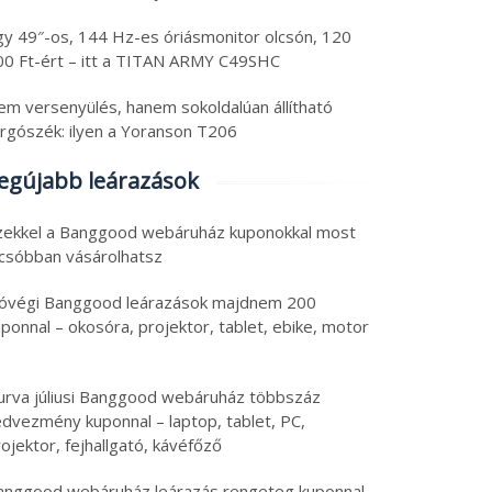
gy 49″-os, 144 Hz-es óriásmonitor olcsón, 120
00 Ft-ért – itt a TITAN ARMY C49SHC
em versenyülés, hanem sokoldalúan állítható
orgószék: ilyen a Yoranson T206
egújabb leárazások
zekkel a Banggood webáruház kuponokkal most
lcsóbban vásárolhatsz
óvégi Banggood leárazások majdnem 200
ponnal – okosóra, projektor, tablet, ebike, motor
ch újdonságok:
Friss tech: állítható
urva júliusi Banggood webáruház többszáz
lefon forgatható
magasságú asztal teszt
edvezmény kuponnal – laptop, tablet, PC,
meragyűrűvel,
olcsó tablet, ami egy
ojektor, fejhallgató, kávéfőző
pszes fülhallgatók
laptop, tartalék
6. augusztus 6.
2026. augusztus 5.
anggood webáruház leárazás rengeteg kuponnal –