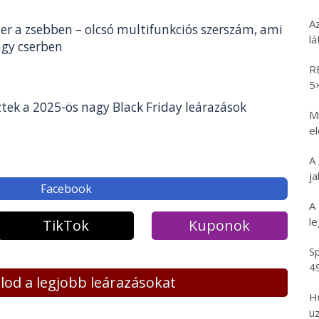
A
er a zsebben – olcsó multifunkciós szerszám, ami
l
gy cserben
R
5
tek a 2025-ös nagy Black Friday leárazások
Mi
e
A
ja
Facebook
A
l
TikTok
Kuponok
Sp
4
lálod a legjobb leárazásokat
H
üz