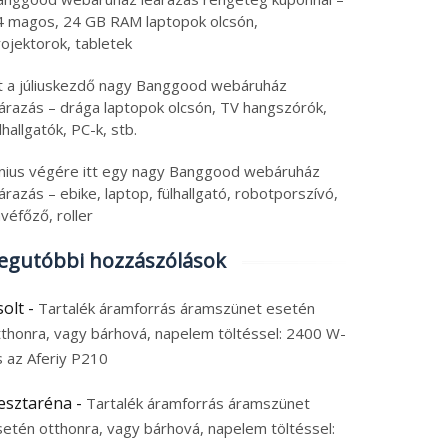
só riválisa és
áramforrás, 8580 mAh
 augusztus 2026
|
0
5 augusztus 2026
|
0
4 magos, 24 GB RAM laptopok olcsón,
rdozható monitor
Xiaomi
ojektorok, tabletek
tt a júliuskezdő nagy Banggood webáruház
eárazás – drága laptopok olcsón, TV hangszórók,
lhallgatók, PC-k, stb.
únius végére itt egy nagy Banggood webáruház
árazás – ebike, laptop, fülhallgató, robotporszívó,
véfőző, roller
egutóbbi hozzászólások
solt
-
Tartalék áramforrás áramszünet esetén
tthonra, vagy bárhová, napelem töltéssel: 2400 W-
s az Aferiy P210
esztaréna
-
Tartalék áramforrás áramszünet
setén otthonra, vagy bárhová, napelem töltéssel: