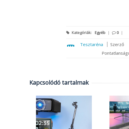
Kategóriák:
Egyéb
|
0
|
Tesztaréna
Szerző
Pontatlanságo
Kapcsolódó tartalmak
ható
l teszt,
mi egy