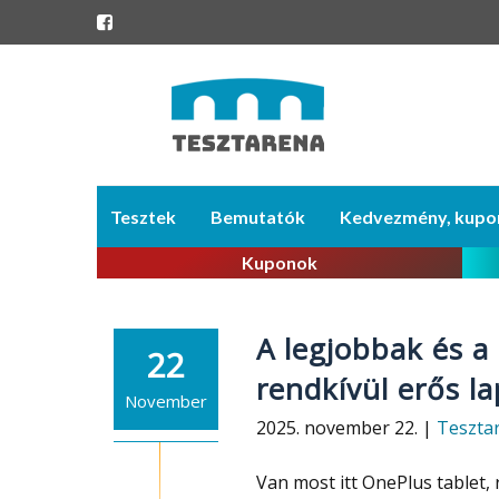
Skip
Tesztek
Bemutatók
Kedvezmény, kupo
to
content
Kuponok
A legjobbak és a
22
rendkívül erős la
November
2025. november 22. |
Teszta
Van most itt OnePlus tablet,