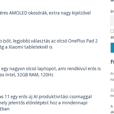
Em
lléres AMOLED okosórák, extra nagy kijelzővel
ad
b (sőt, legjobb) választás az olcsó OnePlus Pad 2
g a Xiaomi tableteknél is
F
egy nagyon olcsó laptopot, ami rendkívül erős is
Fr
os Intel, 32GB RAM, 120Hz
na
2
m
s 11 egy erős új AI produktivitási csomaggal
mely jelentős előrelépést hoz a mindennapi
A
atban
ak