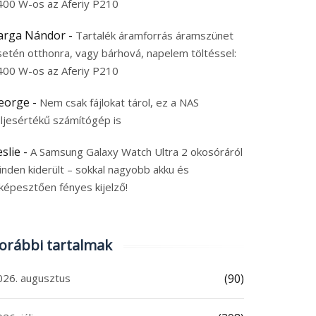
400 W-os az Aferiy P210
arga Nándor
-
Tartalék áramforrás áramszünet
setén otthonra, vagy bárhová, napelem töltéssel:
400 W-os az Aferiy P210
eorge
-
Nem csak fájlokat tárol, ez a NAS
eljesértékű számítógép is
eslie
-
A Samsung Galaxy Watch Ultra 2 okosóráról
inden kiderült – sokkal nagyobb akku és
képesztően fényes kijelző!
orábbi tartalmak
026. augusztus
(90)