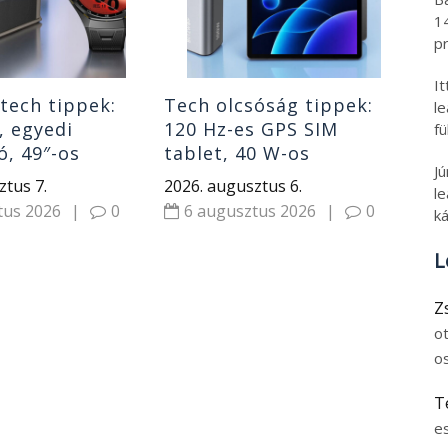
olc
6
1
ho
pr
I
tech tippek:
Tech olcsóság tippek:
l
, egyedi
120 Hz-es GPS SIM
fü
, 49″-os
tablet, 40 W-os
J
 gyerek okosóra
hangszóró, power bank
ztus 7.
2026. augusztus 6.
le
i óra
tus 2026
|
0
6 augusztus 2026
|
0
ká
L
Z
o
o
T
e