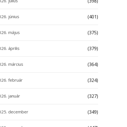
26. július
(398)
26. június
(401)
026. május
(375)
26. április
(379)
026. március
(364)
026. február
(324)
026. január
(327)
025. december
(349)