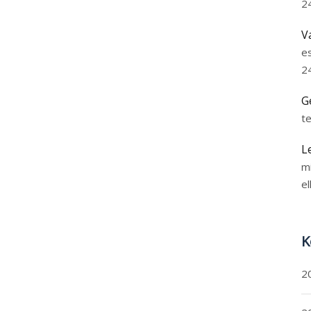
2
V
e
2
G
t
L
m
el
K
2