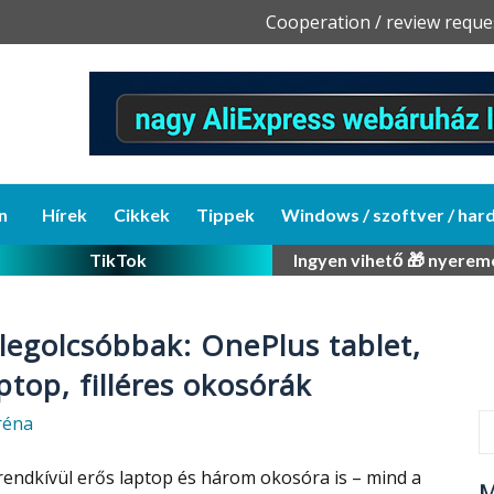
Skip
Cooperation / review reque
to
content
n
Hírek
Cikkek
Tippek
Windows / szoftver / har
TikTok
Ingyen vihető 🎁 nyerem
 legolcsóbbak: OnePlus tablet,
ptop, filléres okosórák
réna
 rendkívül erős laptop és három okosóra is – mind a
M