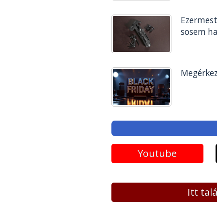
Ezermest
sosem ha
Megérkez
Youtube
Itt ta