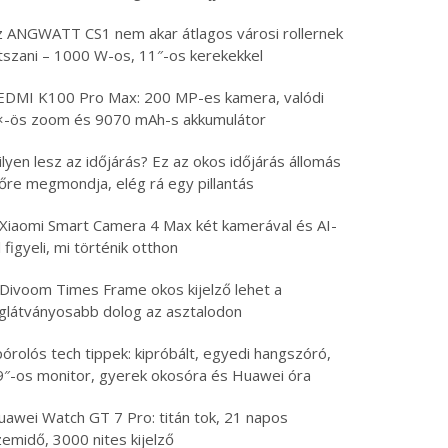
z ANGWATT CS1 nem akar átlagos városi rollernek
átszani – 1000 W-os, 11″-os kerekekkel
EDMI K100 Pro Max: 200 MP-es kamera, valódi
×-ös zoom és 9070 mAh-s akkumulátor
lyen lesz az időjárás? Ez az okos időjárás állomás
lőre megmondja, elég rá egy pillantás
 Xiaomi Smart Camera 4 Max két kamerával és AI-
l figyeli, mi történik otthon
 Divoom Times Frame okos kijelző lehet a
eglátványosabb dolog az asztalodon
órolós tech tippek: kipróbált, egyedi hangszóró,
9″-os monitor, gyerek okosóra és Huawei óra
uawei Watch GT 7 Pro: titán tok, 21 napos
emidő, 3000 nites kijelző