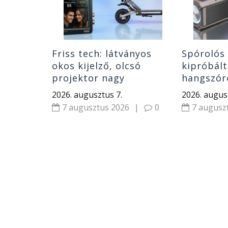
80 mAh
|
0
Friss tech: látványos
Spórolós 
okos kijelző, olcsó
kipróbált
projektor nagy
hangszóró
fényerővel, izmos roller,
monitor,
2026. augusztus 7.
2026. augus
Xiaomi hírek
és Huawe
7 augusztus 2026
|
0
7 augusz