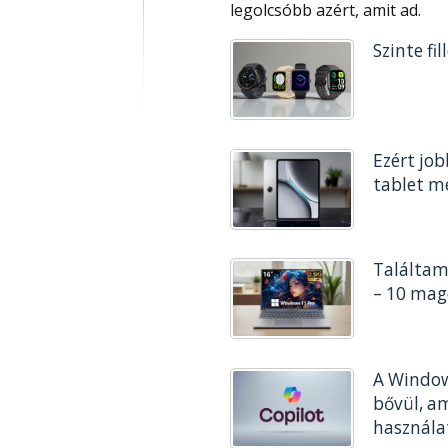
legolcsóbb azért, amit ad.
Szinte fi
Ezért job
tablet mé
Találtam 
– 10 mag
A Window
bővül, a
használ