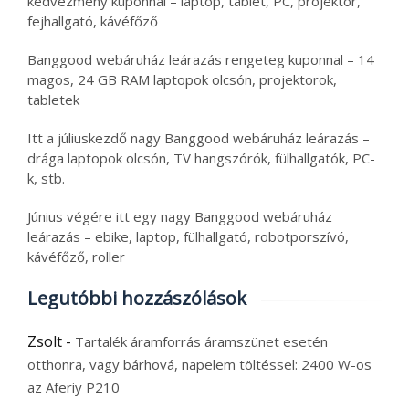
kedvezmény kuponnal – laptop, tablet, PC, projektor,
fejhallgató, kávéfőző
Banggood webáruház leárazás rengeteg kuponnal – 14
magos, 24 GB RAM laptopok olcsón, projektorok,
tabletek
Itt a júliuskezdő nagy Banggood webáruház leárazás –
drága laptopok olcsón, TV hangszórók, fülhallgatók, PC-
k, stb.
Június végére itt egy nagy Banggood webáruház
leárazás – ebike, laptop, fülhallgató, robotporszívó,
kávéfőző, roller
Legutóbbi hozzászólások
Zsolt
-
Tartalék áramforrás áramszünet esetén
otthonra, vagy bárhová, napelem töltéssel: 2400 W-os
az Aferiy P210