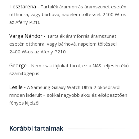
Tesztaréna
-
Tartalék áramforrás áramszünet esetén
otthonra, vagy bárhová, napelem töltéssel: 2400 W-os
az Aferiy P210
Varga Nándor
-
Tartalék áramforrás áramszünet
esetén otthonra, vagy bárhová, napelem töltéssel:
2400 W-os az Aferiy P210
George
-
Nem csak fájlokat tárol, ez a NAS teljesértékű
számítógép is
Leslie
-
A Samsung Galaxy Watch Ultra 2 okosóráról
minden kiderült – sokkal nagyobb akku és elképesztően
fényes kijelző!
Korábbi tartalmak