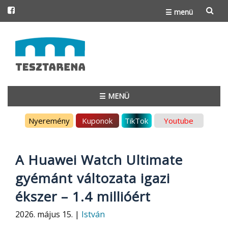
☰ menü
Skip
to
content
☰ MENÜ
Skip
Nyeremény
Kuponok
TikTok
Youtube
to
content
A Huawei Watch Ultimate
gyémánt változata igazi
ékszer – 1.4 millióért
2026. május 15. |
István