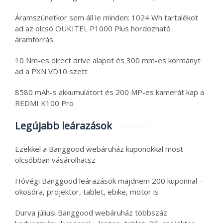
Áramszünetkor sem áll le minden: 1024 Wh tartalékot
ad az olcsó OUKITEL P1000 Plus hordozható
áramforrás
10 Nm-es direct drive alapot és 300 mm-es kormányt
ad a PXN VD10 szett
8580 mAh-s akkumulátort és 200 MP-es kamerát kap a
REDMI K100 Pro
Legújabb leárazások
Ezekkel a Banggood webáruház kuponokkal most
olcsóbban vásárolhatsz
Hóvégi Banggood leárazások majdnem 200 kuponnal –
okosóra, projektor, tablet, ebike, motor is
Durva júliusi Banggood webáruház többszáz