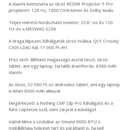
A Xiaomi bemutatta az olcsó REDMI Projector 5 Pro
projektort: 120 Hz, 1000 CVIA lumen és Dolby Audio
Teljes méretű hordozható monitor: 23.8″-os és 120
Hz-es a MESWAO S238
A drága klipszes fülhallgatók olcsó riválisa: QCY Crossky
C30S LDAC-kal, 11 000 Ft-ért
Friss tech: állítható magasságú asztal teszt, olcsó
tablet, ami egy laptop, tartalék áramforrás, 8580 mAh
Xiaomi
Az olcsó, 32 000 Ft-os androidos tablet, ami egy laptop
is lehet 8000 mAh akkuval
Megérkezett a Nothing CMF Clip Pro fülhallgató és a
fülre csíptetve szól, nem zárja ki a külvilágot
Valódi klíma a szobába: az Xmund 9000 BTU-s
mobilklímája hidegen tart és párátlanít is, ha kell