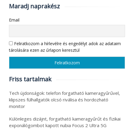
Maradj naprakész
Email
Feliratkozom a hírlevélre és engedélyt adok az adataim
tárolására ezen az űrlapon keresztül
Friss tartalmak
Tech újdonságok: telefon forgatható kameragyűrűvel,
klipszes fülhallgatók olcsó riválisa és hordozható
monitor
Különleges dizájnt, forgatható kameragyűrűt és fizikai
exponálógombot kapott nubia Focus 2 Ultra 5G