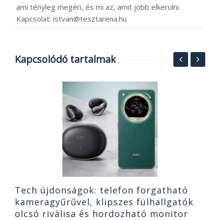
ami tényleg megéri, és mi az, amit jobb elkerülni.
Kapcsolat: istvan@tesztarena.hu
Kapcsolódó tartalmak
F
t
t
2
Tech újdonságok: telefon forgatható
kameragyűrűvel, klipszes fülhallgatók
olcsó riválisa és hordozható monitor