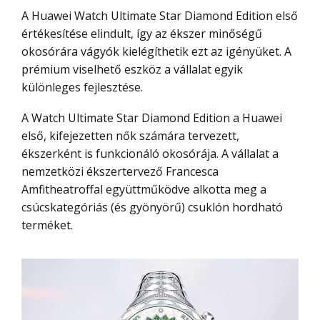
A Huawei Watch Ultimate Star Diamond Edition első
értékesítése elindult, így az ékszer minőségű
okosórára vágyók kielégíthetik ezt az igényüket. A
prémium viselhető eszköz a vállalat egyik
különleges fejlesztése.
A Watch Ultimate Star Diamond Edition a Huawei
első, kifejezetten nők számára tervezett,
ékszerként is funkcionáló okosórája. A vállalat a
nemzetközi ékszertervező Francesca
Amfitheatroffal együttműködve alkotta meg a
csúcskategóriás (és gyönyörű) csuklón hordható
terméket.