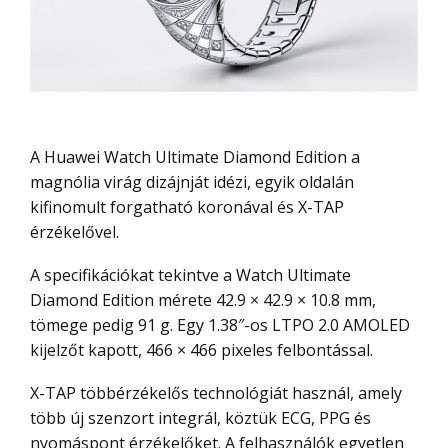
A Huawei Watch Ultimate Diamond Edition a
magnólia virág dizájnját idézi, egyik oldalán
kifinomult forgatható koronával és X-TAP
érzékelővel.
A specifikációkat tekintve a Watch Ultimate
Diamond Edition mérete 42.9 × 42.9 × 10.8 mm,
tömege pedig 91 g. Egy 1.38″-os LTPO 2.0 AMOLED
kijelzőt kapott, 466 × 466 pixeles felbontással.
X-TAP többérzékelős technológiát használ, amely
több új szenzort integrál, köztük ECG, PPG és
nyomáspont érzékelőket. A felhasználók egyetlen