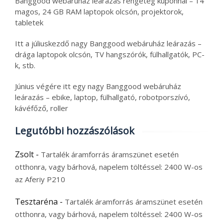
Banggood webáruház leárazás rengeteg kuponnal – 14
magos, 24 GB RAM laptopok olcsón, projektorok,
tabletek
Itt a júliuskezdő nagy Banggood webáruház leárazás –
drága laptopok olcsón, TV hangszórók, fülhallgatók, PC-
k, stb.
Június végére itt egy nagy Banggood webáruház
leárazás – ebike, laptop, fülhallgató, robotporszívó,
kávéfőző, roller
Legutóbbi hozzászólások
Zsolt
-
Tartalék áramforrás áramszünet esetén
otthonra, vagy bárhová, napelem töltéssel: 2400 W-os
az Aferiy P210
Tesztaréna
-
Tartalék áramforrás áramszünet esetén
otthonra, vagy bárhová, napelem töltéssel: 2400 W-os