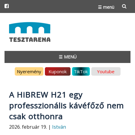
☰ menü
Skip
to
content
☰ MENÜ
Skip
Nyeremény
Kuponok
TikTok
Youtube
to
content
A HiBREW H21 egy
professzionális kávéfőző nem
csak otthonra
2026. február 19. |
István