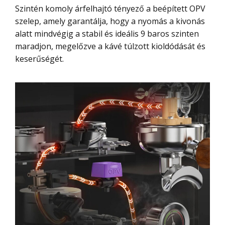
Szintén komoly árfelhajtó tényező a beépített OPV
szelep, amely garantálja, hogy a nyomás a kivonás
alatt mindvégig a stabil és ideális 9 baros szinten
maradjon, megelőzve a kávé túlzott kioldódását és
keserűségét.