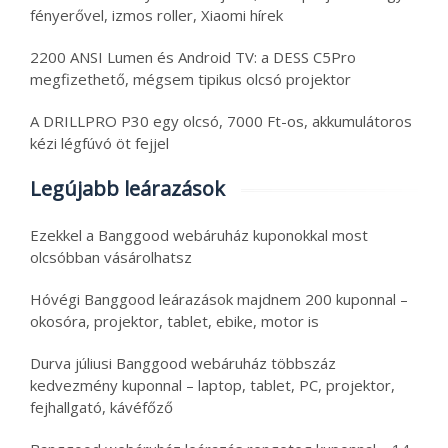
fényerővel, izmos roller, Xiaomi hírek
2200 ANSI Lumen és Android TV: a DESS C5Pro
megfizethető, mégsem tipikus olcsó projektor
A DRILLPRO P30 egy olcsó, 7000 Ft-os, akkumulátoros
kézi légfúvó öt fejjel
Legújabb leárazások
Ezekkel a Banggood webáruház kuponokkal most
olcsóbban vásárolhatsz
Hóvégi Banggood leárazások majdnem 200 kuponnal –
okosóra, projektor, tablet, ebike, motor is
Durva júliusi Banggood webáruház többszáz
kedvezmény kuponnal – laptop, tablet, PC, projektor,
fejhallgató, kávéfőző