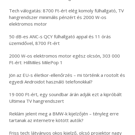
Tech válogatás: 8700 Ft-ért elég komoly fülhallgató, TV
hangrendszer minimális pénzért és 2000 W-os
elektromos motor
50 dB-es ANC-s QCY fülhallgató appal és 11 órás
üzemidővel, 8700 Ft-ért
2000 W-os elektromos motor egész olcsón, 303 000
Ft-ért: HillMiles MilePop 1
Jön az EU-s életkor-ellenőrzés – mi történik a rootolt és
egyedi Androidot használó telefonokkal?
19 000 Ft-ért, egy soundbar árán adják ezt a kipróbált
Ultimea TV hangrendszert
Reklám jelent meg a BMW-k kijelzőjén – tényleg erre
tartanak az internetre kötött autók?
Friss tech: látványos okos kijelző, olcsó projektor nagy