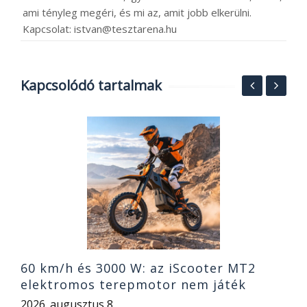
ami tényleg megéri, és mi az, amit jobb elkerülni.
Kapcsolat: istvan@tesztarena.hu
Kapcsolódó tartalmak
5
1
2
60 km/h és 3000 W: az iScooter MT2
elektromos terepmotor nem játék
2026. augusztus 8.