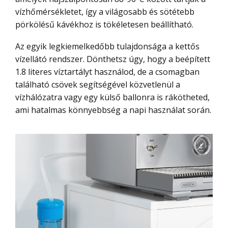
vízhőmérsékletet, így a világosabb és sötétebb
pörkölésű kávékhoz is tökéletesen beállítható.
Az egyik legkiemelkedőbb tulajdonsága a kettős
vízellátó rendszer. Dönthetsz úgy, hogy a beépített
1.8 literes víztartályt használod, de a csomagban
található csövek segítségével közvetlenül a
vízhálózatra vagy egy külső ballonra is rákötheted,
ami hatalmas könnyebbség a napi használat során.