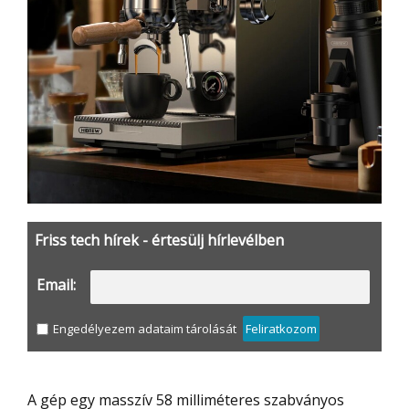
Friss tech hírek - értesülj hírlevélben
Email:
Engedélyezem adataim tárolását
Feliratkozom
A gép egy masszív 58 milliméteres szabványos