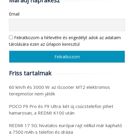
Maradj naprakész
Email
Feliratkozom a hírlevélre és engedélyt adok az adataim
tárolására ezen az űrlapon keresztül
Friss tartalmak
60 km/h és 3000 W: az iScooter MT2 elektromos
terepmotor nem játék
POCO F9 Pro és F9 Ultra: két új csúcstelefon jöhet
hamarosan, a REDMI K100 után
REDMI 17 5G: hivatalos európai rajt nélkül már kapható
a 7500 mAh-s telefon és drága