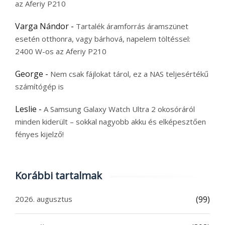
az Aferiy P210
Varga Nándor
-
Tartalék áramforrás áramszünet
esetén otthonra, vagy bárhová, napelem töltéssel:
2400 W-os az Aferiy P210
George
-
Nem csak fájlokat tárol, ez a NAS teljesértékű
számítógép is
Leslie
-
A Samsung Galaxy Watch Ultra 2 okosóráról
minden kiderült – sokkal nagyobb akku és elképesztően
fényes kijelző!
Korábbi tartalmak
2026. augusztus
(99)