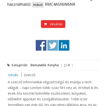
használható):
RMC4A5X6W6NR
másol
Vásárlás
Kategóriák:
Bemutatók
,
Konyha
|
0
|
István
Szerző
A szerző informatikai végzettségű és imádja a tech
világát – napi szinten több száz hírt néz át, értékel ki és
évek óta tesztel különféle eszközöket, kütyüket,
időnként appokat és szolgáltatásokat. Több ezer
terméken van már túl, így van némi rálátása arra, mi az,