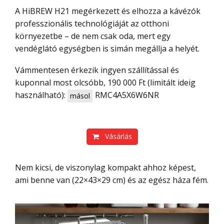
A HiBREW H21 megérkezett és elhozza a kávézók
professzionális technológiáját az otthoni
környezetbe – de nem csak oda, mert egy
vendéglátó egységben is simán megállja a helyét.
Vámmentesen érkezik ingyen szállítással és
kuponnal most olcsóbb, 190 000 Ft (limitált ideig
használható):
RMC4A5X6W6NR
másol
Vásárlás
Nem kicsi, de viszonylag kompakt ahhoz képest,
ami benne van (22×43×29 cm) és az egész háza fém.