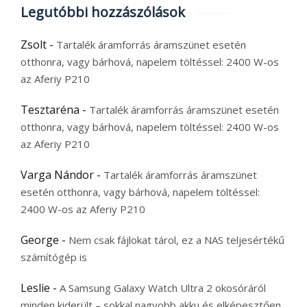
Legutóbbi hozzászólások
Zsolt
-
Tartalék áramforrás áramszünet esetén
otthonra, vagy bárhová, napelem töltéssel: 2400 W-os
az Aferiy P210
Tesztaréna
-
Tartalék áramforrás áramszünet esetén
otthonra, vagy bárhová, napelem töltéssel: 2400 W-os
az Aferiy P210
Varga Nándor
-
Tartalék áramforrás áramszünet
esetén otthonra, vagy bárhová, napelem töltéssel:
2400 W-os az Aferiy P210
George
-
Nem csak fájlokat tárol, ez a NAS teljesértékű
számítógép is
Leslie
-
A Samsung Galaxy Watch Ultra 2 okosóráról
minden kiderült – sokkal nagyobb akku és elképesztően