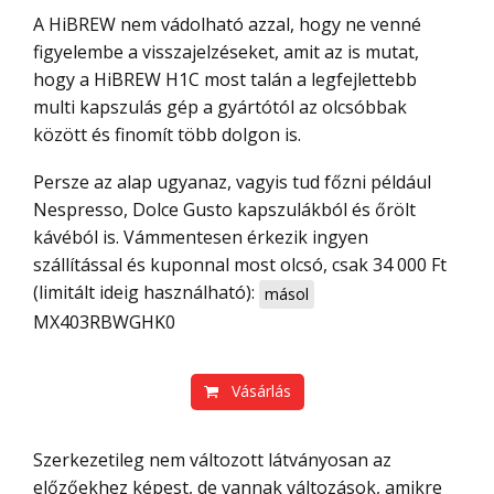
A HiBREW nem vádolható azzal, hogy ne venné
figyelembe a visszajelzéseket, amit az is mutat,
hogy a HiBREW H1C most talán a legfejlettebb
multi kapszulás gép a gyártótól az olcsóbbak
között és finomít több dolgon is.
Persze az alap ugyanaz, vagyis tud főzni például
Nespresso, Dolce Gusto kapszulákból és őrölt
kávéból is. Vámmentesen érkezik ingyen
szállítással és kuponnal most olcsó, csak 34 000 Ft
(limitált ideig használható):
másol
MX403RBWGHK0
Vásárlás
Szerkezetileg nem változott látványosan az
előzőekhez képest, de vannak változások, amikre