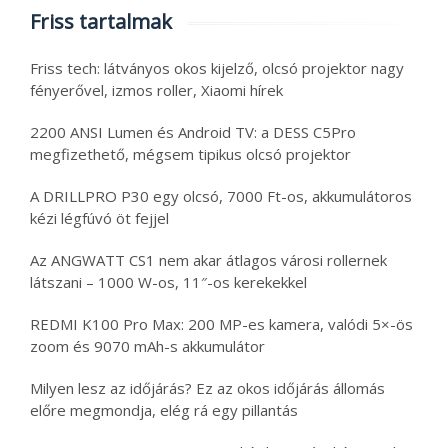
Friss tartalmak
Friss tech: látványos okos kijelző, olcsó projektor nagy
fényerővel, izmos roller, Xiaomi hírek
2200 ANSI Lumen és Android TV: a DESS C5Pro
megfizethető, mégsem tipikus olcsó projektor
A DRILLPRO P30 egy olcsó, 7000 Ft-os, akkumulátoros
kézi légfúvó öt fejjel
Az ANGWATT CS1 nem akar átlagos városi rollernek
látszani – 1000 W-os, 11″-os kerekekkel
REDMI K100 Pro Max: 200 MP-es kamera, valódi 5×-ös
zoom és 9070 mAh-s akkumulátor
Milyen lesz az időjárás? Ez az okos időjárás állomás
előre megmondja, elég rá egy pillantás