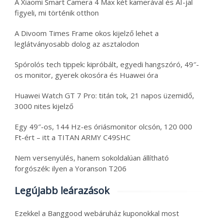
A Xiaomi Smart Camera 4 Max két kamerával és AI-jal
figyeli, mi történik otthon
A Divoom Times Frame okos kijelző lehet a
leglátványosabb dolog az asztalodon
Spórolós tech tippek: kipróbált, egyedi hangszóró, 49″-
os monitor, gyerek okosóra és Huawei óra
Huawei Watch GT 7 Pro: titán tok, 21 napos üzemidő,
3000 nites kijelző
Egy 49″-os, 144 Hz-es óriásmonitor olcsón, 120 000
Ft-ért – itt a TITAN ARMY C49SHC
Nem versenyülés, hanem sokoldalúan állítható
forgószék: ilyen a Yoranson T206
Legújabb leárazások
Ezekkel a Banggood webáruház kuponokkal most