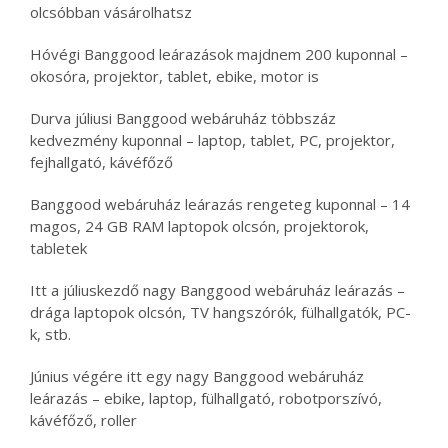
olcsóbban vásárolhatsz
Hóvégi Banggood leárazások majdnem 200 kuponnal –
okosóra, projektor, tablet, ebike, motor is
Durva júliusi Banggood webáruház többszáz
kedvezmény kuponnal – laptop, tablet, PC, projektor,
fejhallgató, kávéfőző
Banggood webáruház leárazás rengeteg kuponnal – 14
magos, 24 GB RAM laptopok olcsón, projektorok,
tabletek
Itt a júliuskezdő nagy Banggood webáruház leárazás –
drága laptopok olcsón, TV hangszórók, fülhallgatók, PC-
k, stb.
Június végére itt egy nagy Banggood webáruház
leárazás – ebike, laptop, fülhallgató, robotporszívó,
kávéfőző, roller