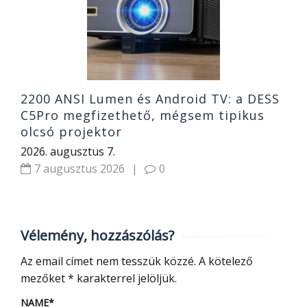
2
2200 ANSI Lumen és Android TV: a DESS
C5Pro megfizethető, mégsem tipikus
olcsó projektor
2026. augusztus 7.
7 augusztus 2026
|
0
Vélemény, hozzászólás?
Az email címet nem tesszük közzé.
A kötelező
mezőket
*
karakterrel jelöljük.
NAME
*