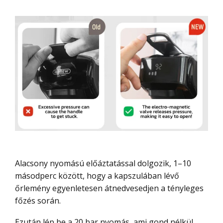
Alacsony nyomású előáztatással dolgozik, 1–10
másodperc között, hogy a kapszulában lévő
őrlemény egyenletesen átnedvesedjen a tényleges
főzés során.
Ezután lép be a 20 bar nyomás, ami gond nélkül