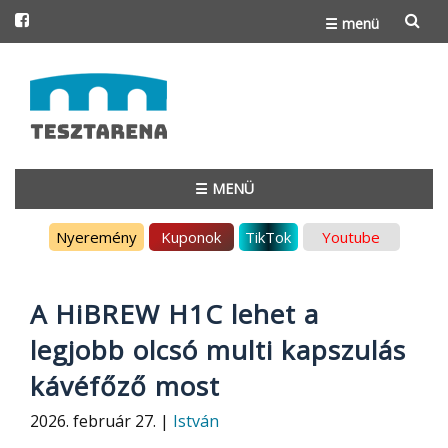
☰ menü
Skip
to
content
☰ MENÜ
Skip
Nyeremény
Kuponok
TikTok
Youtube
to
content
A HiBREW H1C lehet a
legjobb olcsó multi kapszulás
kávéfőző most
2026. február 27. |
István