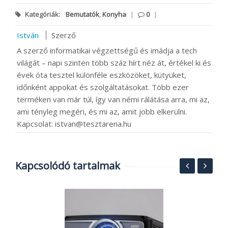
Kategóriák:
Bemutatók
,
Konyha
|
0
|
István
Szerző
A szerző informatikai végzettségű és imádja a tech
világát – napi szinten több száz hírt néz át, értékel ki és
évek óta tesztel különféle eszközöket, kütyüket,
időnként appokat és szolgáltatásokat. Több ezer
terméken van már túl, így van némi rálátása arra, mi az,
ami tényleg megéri, és mi az, amit jobb elkerülni.
Kapcsolat: istvan@tesztarena.hu
Kapcsolódó tartalmak
A
v
1