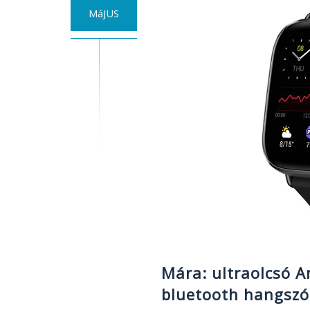
RAM-
MáJUS
mal,
nagyobb
kijelzővel
(plusz
GPS,
SIM)
Mára: ultraolcsó A
bluetooth hangszór