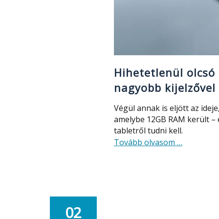
Hihetetlenül olcsó
nagyobb kijelzővel 
Végül annak is eljött az idej
amelybe 12GB RAM került – é
tabletről tudni kell.
about
Tovább olvasom
…
Hihetetlenü
olcsó
most
egy
tablet
02
12GB