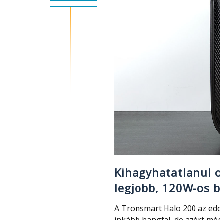
Kihagyhatatlanul o
legjobb, 120W-os 
A Tronsmart Halo 200 az ed
inkább hangfal, de azért m