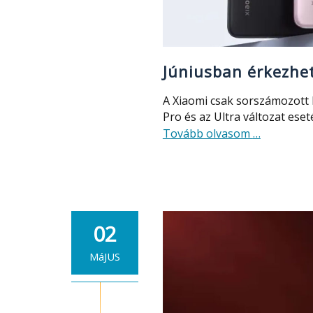
Júniusban érkezhet
A Xiaomi csak sorszámozott k
Pro és az Ultra változat eset
about
Tovább olvasom
…
Júniusban
érkezhet
a
Xiaomi
14
02
SE
és
MáJUS
ilyen
lesz