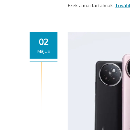
Ezek a mai tartalmak.
Továb
02
MáJUS