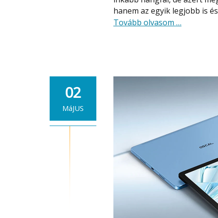
hanem az egyik legjobb is é
about
Tovább olvasom
…
Kihagyhata
olcsó
most
egy
tesztelt
02
és
az
MáJUS
egyik
legjobb,
120W-
os
bluetooth
hangszóró