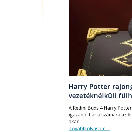
Harry Potter rajon
vezetéknélküli fülh
A Redmi Buds 4 Harry Potter
igazából bárki számára az le
akar.
about
Tovább olvasom
…