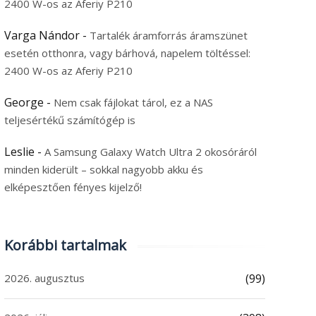
2400 W-os az Aferiy P210
Varga Nándor
-
Tartalék áramforrás áramszünet
esetén otthonra, vagy bárhová, napelem töltéssel:
2400 W-os az Aferiy P210
George
-
Nem csak fájlokat tárol, ez a NAS
teljesértékű számítógép is
Leslie
-
A Samsung Galaxy Watch Ultra 2 okosóráról
minden kiderült – sokkal nagyobb akku és
elképesztően fényes kijelző!
Korábbi tartalmak
2026. augusztus
(99)