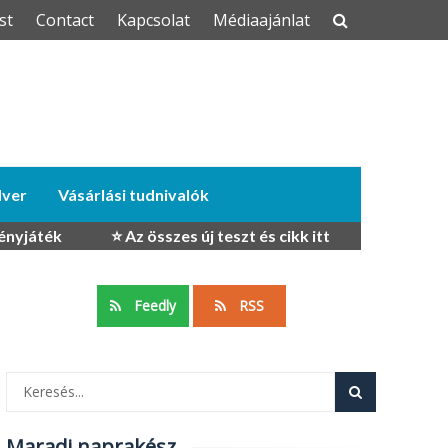
st
Contact
Kapcsolat
Médiaajánlat
dver
Vásárlási tudnivalók
ényjáték
⭐ Az összes új teszt és cikk itt
Feedly
RSS
Maradj naprakész