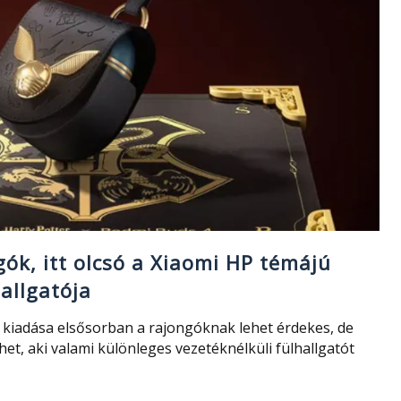
gók, itt olcsó a Xiaomi HP témájú
allgatója
 kiadása elsősorban a rajongóknak lehet érdekes, de
het, aki valami különleges vezetéknélküli fülhallgatót