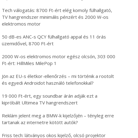
Tech válogatás: 8700 Ft-ért elég komoly fülhallgató,
TV hangrendszer minimális pénzért és 2000 W-os
elektromos motor
50 dB-es ANC-s QCY fülhallgató appal és 11 órás
üzemidővel, 8700 Ft-ért
2000 W-os elektromos motor egész olcsón, 303 000
Ft-ért: HillMiles MilePop 1
Jön az EU-s életkor-ellenőrzés – mi történik a rootolt
és egyedi Androidot használó telefonokkal?
19 000 Ft-ért, egy soundbar árán adják ezt a
kipróbált Ultimea TV hangrendszert
Reklám jelent meg a BMW-k kijelzőjén – tényleg erre
tartanak az internetre kötött autók?
Friss tech: látványos okos kijelző, olcsó projektor