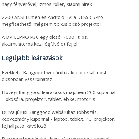
nagy fényerővel, izmos roller, Xiaomi hírek
2200 ANSI Lumen és Android TV: a DESS C5Pro
megfizethető, mégsem tipikus olcsó projektor
A DRILLPRO P30 egy olcsó, 7000 Ft-os,
akkumulátoros kézi légfúvó öt fejjel
Legújabb leárazások
Ezekkel a Banggood webáruház kuponokkal most
olcsóbban vásárolhatsz
Hóvégi Banggood leárazások majdnem 200 kuponnal
– okosóra, projektor, tablet, ebike, motor is
Durva júliusi Banggood webáruház többszáz
kedvezmény kuponnal – laptop, tablet, PC, projektor,
fejhallgató, kávéfőző
Banggood webáruház leárazás rengeteg kuponnal –