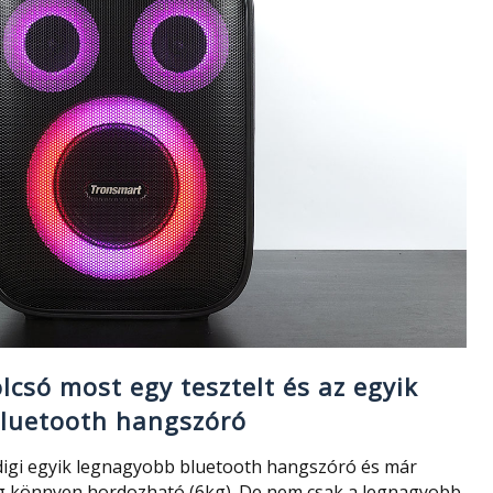
lcsó most egy tesztelt és az egyik
bluetooth hangszóró
digi egyik legnagyobb bluetooth hangszóró és már
ég könnyen hordozható (6kg). De nem csak a legnagyobb,