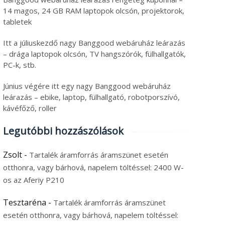
14 magos, 24 GB RAM laptopok olcsón, projektorok,
tabletek
Itt a júliuskezdő nagy Banggood webáruház leárazás
– drága laptopok olcsón, TV hangszórók, fülhallgatók,
PC-k, stb.
Június végére itt egy nagy Banggood webáruház
leárazás – ebike, laptop, fülhallgató, robotporszívó,
kávéfőző, roller
Legutóbbi hozzászólások
Zsolt
-
Tartalék áramforrás áramszünet esetén
otthonra, vagy bárhová, napelem töltéssel: 2400 W-
os az Aferiy P210
Tesztaréna
-
Tartalék áramforrás áramszünet
esetén otthonra, vagy bárhová, napelem töltéssel: