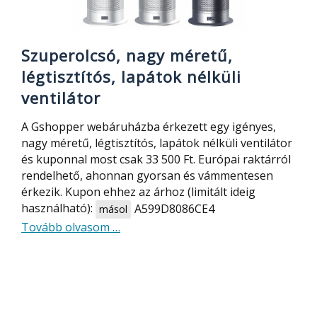
Szuperolcsó, nagy méretű,
légtisztítós, lapátok nélküli
ventilátor
A Gshopper webáruházba érkezett egy igényes,
nagy méretű, légtisztítós, lapátok nélküli ventilátor
és kuponnal most csak 33 500 Ft. Európai raktárról
rendelhető, ahonnan gyorsan és vámmentesen
érkezik. Kupon ehhez az árhoz (limitált ideig
használható):
A599D8086CE4
másol
about
Tovább olvasom
…
Szuperolcsó,
nagy
méretű,
légtisztítós,
lapátok