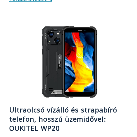
Gyors
és
okos
elektromos
roller,
nagyobb
hatótávolsággal,
lengéscsillapítókkal,
most
nagyon
olcsón
Ultraolcsó vízálló és strapabíró
telefon, hosszú üzemidővel:
OUKITEL WP20