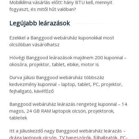
Mobilklíma vásárlás előtt: hány BTU kell, mennyit
fogyaszt, és mitől hűt valóban?
Legújabb leárazások
Ezekkel a Banggood webáruház kuponokkal most
olcsóbban vásárolhatsz
Hóvégi Banggood leárazások majdnem 200 kuponnal –
okosóra, projektor, tablet, ebike, motor is
Durva júliusi Banggood webáruház többszáz
kedvezmény kuponnal – laptop, tablet, PC, projektor,
fejhallgató, kávéfőző
Banggood webáruház leárazás rengeteg kuponnal – 14
magos, 24 GB RAM laptopok olcsón, projektorok,
tabletek
Itt a júliuskezdő nagy Banggood webáruház leárazás –
drága laptopok olcsón, TV hangszórók, fülhallgatók, PC-