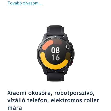
about
Tovább olvasom
…
Az
egyik
legjobb
vezetéknélküli
fülhallgató
most
nagyon
olcsó
–
módosítható
hangzás,
nagyon
hosszú
üzemidő
Xiaomi okosóra, robotporszívó,
vízálló telefon, elektromos roller
mára