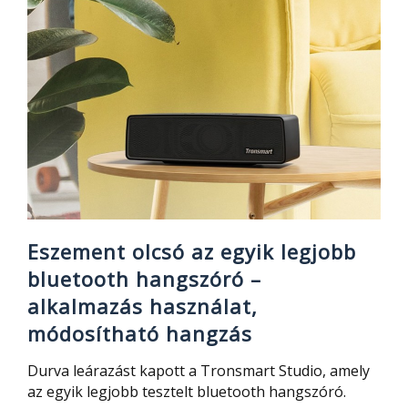
sokféle
mindig
bekapcsolt
kijelzőt
ad
a
Xiaomi
Band
7
okoskarkötő
Eszement olcsó az egyik legjobb
bluetooth hangszóró –
alkalmazás használat,
módosítható hangzás
Durva leárazást kapott a Tronsmart Studio, amely
az egyik legjobb tesztelt bluetooth hangszóró.