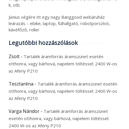
k, stb.
Június végére itt egy nagy Banggood webáruház
leárazás – ebike, laptop, fülhallgató, robotporszívó,
kávéfőző, roller
Legutóbbi hozzászólások
Zsolt
-
Tartalék áramforrás áramszünet esetén
otthonra, vagy bárhová, napelem töltéssel: 2400 W-os
az Aferiy P210
Tesztaréna
-
Tartalék áramforrás áramszünet esetén
otthonra, vagy bárhová, napelem töltéssel: 2400 W-os
az Aferiy P210
Varga Nándor
-
Tartalék áramforrás áramszünet
esetén otthonra, vagy bárhová, napelem töltéssel:
2400 W-os az Aferiy P210