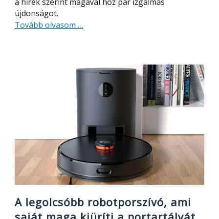
a hírek szerint magával hoz pár izgalmas
újdonságot.
about
Tovább olvasom
…
A
világ
leggyorsabban
tölthető
tabletje
lehet
a
Xiaomi
Pad
6
A legolcsóbb robotporszívó, ami
saját maga kiüríti a portartályát