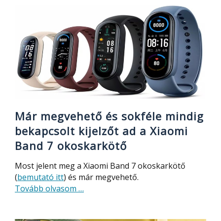
nélküli
ventilátor
Már megvehető és sokféle mindig
bekapcsolt kijelzőt ad a Xiaomi
Band 7 okoskarkötő
Most jelent meg a Xiaomi Band 7 okoskarkötő
(
bemutató itt
) és már megvehető.
about
Tovább olvasom
…
Már
megvehető
és