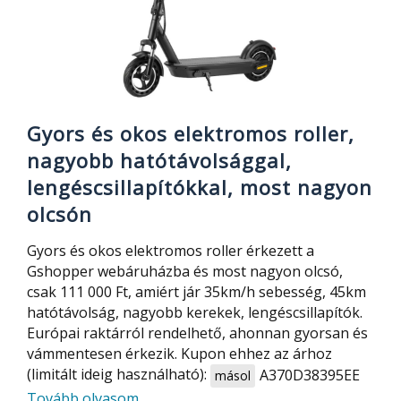
fizetni
is
lehet
és
van
bluetooth
Gyors és okos elektromos roller,
hívás
nagyobb hatótávolsággal,
is
lengéscsillapítókkal, most nagyon
olcsón
Gyors és okos elektromos roller érkezett a
Gshopper webáruházba és most nagyon olcsó,
csak 111 000 Ft, amiért jár 35km/h sebesség, 45km
hatótávolság, nagyobb kerekek, lengéscsillapítók.
Európai raktárról rendelhető, ahonnan gyorsan és
vámmentesen érkezik. Kupon ehhez az árhoz
(limitált ideig használható):
A370D38395EE
másol
about
Tovább olvasom
…