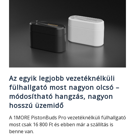
Xiaomi-
tól,
6GB
RAM-
mal
Az egyik legjobb vezetéknélküli
fülhallgató most nagyon olcsó –
módosítható hangzás, nagyon
hosszú üzemidő
A 1MORE PistonBuds Pro vezetéknélküli fülhallgató
most csak 16 800 Ft és ebben már a szállítás is
benne van.