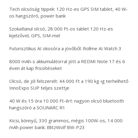
Tech olcsóság tippek: 120 Hz-es GPS SIM tablet, 40 W-
os hangszóró, power bank
Szokatlanul olcsó, 28 000 Ft-os tablet 120 Hz-es
kijelzővel, GPS, SIM-mel
Futurisztikus AI okosóra a jövőből: Rollme AI Watch 3
8000 mAh-s akkumulátorral jött a REDMI Note 17 és 6
éven át kap frissítéseket
Olcsó, de jól felszerelt: 44 000 Ft a 190 kg-ig terhelhető
InnoExpo SUP teljes szettje
40 W és 15 óra 10 000 Ft-ért: nagyon olcsó bluetooth
hangszóró a SOUNARC R1
Kicsi, könnyű, 330 grammos, mégis 100W-os, 14 000
mAh power bank: BlitzWolf BW-P23