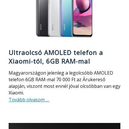
Ultraolcsó AMOLED telefon a
Xiaomi-tól, 6GB RAM-mal
Magyarországon jelenleg a legolcsóbb AMOLED
telefon 6GB RAM-mal 70 000 Ft az Árukereső
alapján, viszont most ennél jóval olcsóbban van egy
Xiaomi.
about
Tovább olvasom
…
Ultraolcsó
AMOLED
telefon
a