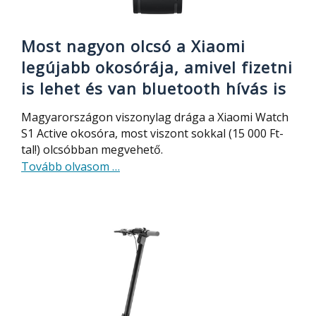
Most nagyon olcsó a Xiaomi
legújabb okosórája, amivel fizetni
is lehet és van bluetooth hívás is
Magyarországon viszonylag drága a Xiaomi Watch
S1 Active okosóra, most viszont sokkal (15 000 Ft-
tal!) olcsóbban megvehető.
about
Tovább olvasom
…
Most
nagyon
olcsó
a
Xiaomi
legújabb
okosórája,
amivel