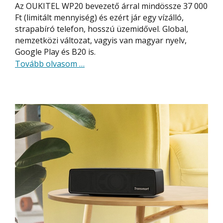
Az OUKITEL WP20 bevezető árral mindössze 37 000
Ft (limitált mennyiség) és ezért jár egy vízálló,
strapabíró telefon, hosszú üzemidővel. Global,
nemzetközi változat, vagyis van magyar nyelv,
Google Play és B20 is.
about
Tovább olvasom
…
Ultraolcsó
vízálló
és
strapabíró
telefon,
hosszú
üzemidővel:
OUKITEL
WP20