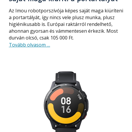
Az Imou robotporszívója képes saját maga kiüríteni
a portartályát, így nincs vele plusz munka, plusz
higiénikusabb is. Európai raktárról rendelhető,
ahonnan gyorsan és vámmentesen érkezik. Most
durván olcsó, csak 105 000 Ft.
about
Tovább olvasom
…
A
legolcsóbb
robotporszívó,
ami
saját
maga
kiüríti
a
portartályát