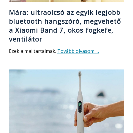
Mára: ultraolcsó az egyik legjobb
bluetooth hangszóró, megvehető
a Xiaomi Band 7, okos fogkefe,
ventilátor
about
Ezek a mai tartalmak.
Tovább olvasom
…
Mára:
ultraolcsó
az
egyik
legjobb
bluetooth
hangszóró,
megvehető
a
Xiaomi
Band
7,