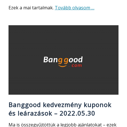
about
Ezek a mai tartalmak.
Tovább olvasom
…
Xiaomi
okosóra,
robotporszívó,
vízálló
telefon,
elektromos
roller
mára
Banggood kedvezmény kuponok
és leárazások – 2022.05.30
Ma is összegyűjtöttük a legjobb ajánlatokat – ezek