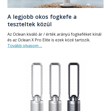
okos
fogkefe,
ventilátor
A legjobb okos fogkefe a
teszteltek közül
Az Oclean kiváló ár / érték arányú fogkeféket kínál
és az Oclean X Pro Elite is ezek közé tartozik.
about
Tovább olvasom
…
A
legjobb
okos
fogkefe
a
teszteltek
közül