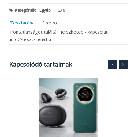
Kategóriák:
Egyéb
|
0
|
Tesztaréna
Szerző
Pontatlanságot találtál? Jelezheted - kapcsolat:
info@tesztarena.hu
Kapcsolódó tartalmak
F
t
t
2