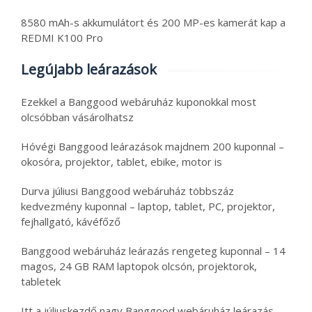
8580 mAh-s akkumulátort és 200 MP-es kamerát kap a
REDMI K100 Pro
Legújabb leárazások
Ezekkel a Banggood webáruház kuponokkal most
olcsóbban vásárolhatsz
Hóvégi Banggood leárazások majdnem 200 kuponnal –
okosóra, projektor, tablet, ebike, motor is
Durva júliusi Banggood webáruház többszáz
kedvezmény kuponnal – laptop, tablet, PC, projektor,
fejhallgató, kávéfőző
Banggood webáruház leárazás rengeteg kuponnal – 14
magos, 24 GB RAM laptopok olcsón, projektorok,
tabletek
Itt a júliuskezdő nagy Banggood webáruház leárazás –