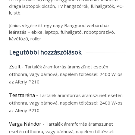
drága laptopok olcsón, TV hangszórók, fülhallgatók, PC-
k, stb.
Június végére itt egy nagy Banggood webáruház
leárazás – ebike, laptop, fülhallgató, robotporszívó,
kávéfőző, roller
Legutóbbi hozzászólások
Zsolt
-
Tartalék áramforrás áramszünet esetén
otthonra, vagy bárhová, napelem töltéssel: 2400 W-os
az Aferiy P210
Tesztaréna
-
Tartalék áramforrás áramszünet esetén
otthonra, vagy bárhová, napelem töltéssel: 2400 W-os
az Aferiy P210
Varga Nándor
-
Tartalék áramforrás áramszünet
esetén otthonra, vagy bárhová, napelem töltéssel: