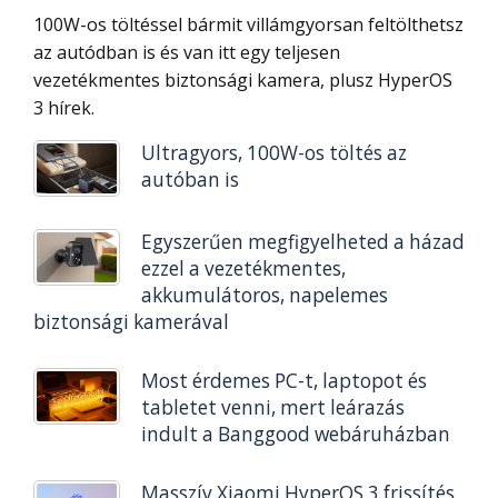
100W-os töltéssel bármit villámgyorsan feltölthetsz
az autódban is és van itt egy teljesen
vezetékmentes biztonsági kamera, plusz HyperOS
3 hírek.
Ultragyors, 100W-os töltés az
autóban is
Egyszerűen megfigyelheted a házad
ezzel a vezetékmentes,
akkumulátoros, napelemes
biztonsági kamerával
Most érdemes PC-t, laptopot és
tabletet venni, mert leárazás
indult a Banggood webáruházban
Masszív Xiaomi HyperOS 3 frissítés