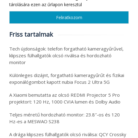
tárolására ezen az űrlapon keresztül
Friss tartalmak
Tech újdonságok: telefon forgatható kameragyűrűvel,
klipszes fülhallgatók olcsó riválisa és hordozható
monitor
Különleges dizájnt, forgatható kameragyűrűt és fizikai
exponálógombot kapott nubia Focus 2 Ultra 5G
A Xiaomi bemutatta az olcsó REDMI Projector 5 Pro
projektort: 120 Hz, 1000 CVIA lumen és Dolby Audio
Teljes méretű hordozható monitor: 23.8″-os és 120
Hz-es a MESWAO S238
A drága klipszes fülhallgatók olcsó riválisa: QCY Crossky