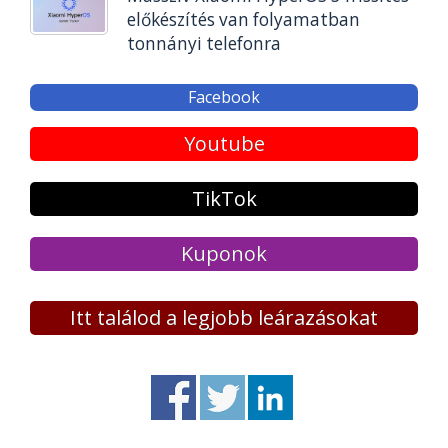
előkészítés van folyamatban
tonnányi telefonra
Facebook
Youtube
TikTok
Kuponok
Itt találod a legjobb leárazásokat