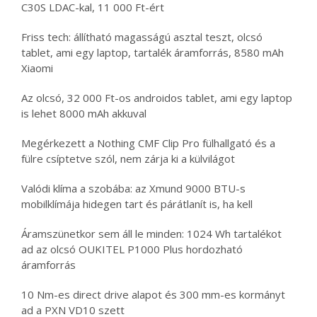
C30S LDAC-kal, 11 000 Ft-ért
Friss tech: állítható magasságú asztal teszt, olcsó
tablet, ami egy laptop, tartalék áramforrás, 8580 mAh
Xiaomi
Az olcsó, 32 000 Ft-os androidos tablet, ami egy laptop
is lehet 8000 mAh akkuval
Megérkezett a Nothing CMF Clip Pro fülhallgató és a
fülre csíptetve szól, nem zárja ki a külvilágot
Valódi klíma a szobába: az Xmund 9000 BTU-s
mobilklímája hidegen tart és párátlanít is, ha kell
Áramszünetkor sem áll le minden: 1024 Wh tartalékot
ad az olcsó OUKITEL P1000 Plus hordozható
áramforrás
10 Nm-es direct drive alapot és 300 mm-es kormányt
ad a PXN VD10 szett