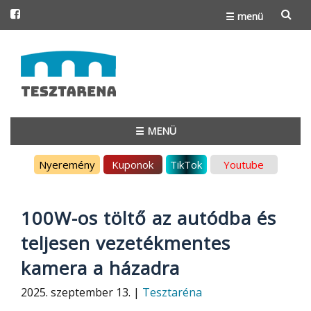
☰ menü
Skip
to
content
☰ MENÜ
Skip
Nyeremény
Kuponok
TikTok
Youtube
to
content
100W-os töltő az autódba és
teljesen vezetékmentes
kamera a házadra
2025. szeptember 13. |
Tesztaréna