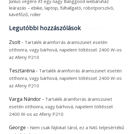
Június végére itt egy nagy Banggood webáruház
leárazás – ebike, laptop, fülhallgató, robotporszívó,
kávéfőző, roller
Legutóbbi hozzászólások
Zsolt
-
Tartalék áramforrás áramszünet esetén
otthonra, vagy bárhová, napelem töltéssel: 2400 W-os
az Aferiy P210
Tesztaréna
-
Tartalék áramforrás áramszünet esetén
otthonra, vagy bárhová, napelem töltéssel: 2400 W-os
az Aferiy P210
Varga Nándor
-
Tartalék áramforrás áramszünet
esetén otthonra, vagy bárhová, napelem töltéssel:
2400 W-os az Aferiy P210
George
-
Nem csak fájlokat tárol, ez a NAS teljesértékű