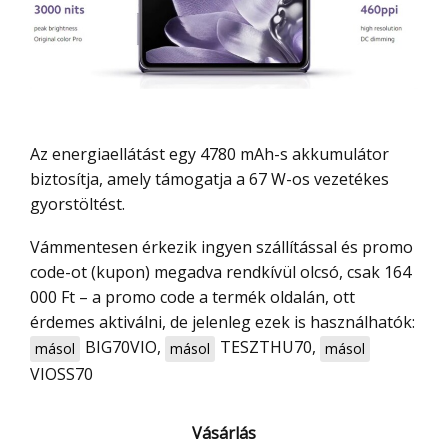
Az energiaellátást egy 4780 mAh-s akkumulátor
biztosítja, amely támogatja a 67 W-os vezetékes
gyorstöltést.
Vámmentesen érkezik ingyen szállítással és promo
code-ot (kupon) megadva rendkívül olcsó, csak 164
000 Ft – a promo code a termék oldalán, ott
érdemes aktiválni, de jelenleg ezek is használhatók:
BIG70VIO
,
TESZTHU70
,
másol
másol
másol
VIOSS70
Vásárlás