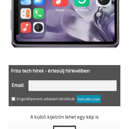
Friss tech hírek - értesülj hírlevélben
Email:
Engedélyezem adataim tárolását
Feliratkozom
A külső kijelzőn lehet egy kép is