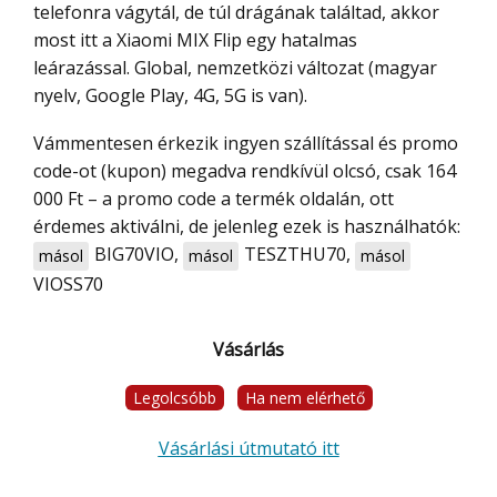
telefonra vágytál, de túl drágának találtad, akkor
most itt a Xiaomi MIX Flip egy hatalmas
leárazással. Global, nemzetközi változat (magyar
nyelv, Google Play, 4G, 5G is van).
Vámmentesen érkezik ingyen szállítással és promo
code-ot (kupon) megadva rendkívül olcsó, csak 164
000 Ft – a promo code a termék oldalán, ott
érdemes aktiválni, de jelenleg ezek is használhatók:
BIG70VIO
,
TESZTHU70
,
másol
másol
másol
VIOSS70
Vásárlás
Legolcsóbb
Ha nem elérhető
Vásárlási útmutató itt