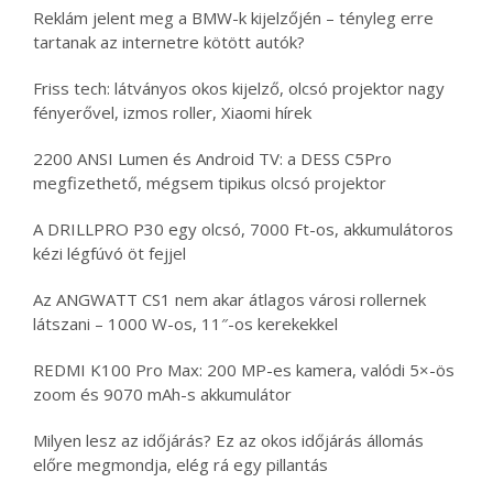
Reklám jelent meg a BMW-k kijelzőjén – tényleg erre
tartanak az internetre kötött autók?
Friss tech: látványos okos kijelző, olcsó projektor nagy
fényerővel, izmos roller, Xiaomi hírek
2200 ANSI Lumen és Android TV: a DESS C5Pro
megfizethető, mégsem tipikus olcsó projektor
A DRILLPRO P30 egy olcsó, 7000 Ft-os, akkumulátoros
kézi légfúvó öt fejjel
Az ANGWATT CS1 nem akar átlagos városi rollernek
látszani – 1000 W-os, 11″-os kerekekkel
REDMI K100 Pro Max: 200 MP-es kamera, valódi 5×-ös
zoom és 9070 mAh-s akkumulátor
Milyen lesz az időjárás? Ez az okos időjárás állomás
előre megmondja, elég rá egy pillantás