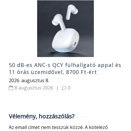
1
g
e
h
2
50 dB-es ANC-s QCY fülhallgató appal és
11 órás üzemidővel, 8700 Ft-ért
2026. augusztus 8.
8 augusztus 2026
|
0
Vélemény, hozzászólás?
Az email címet nem tesszük közzé.
A kötelező