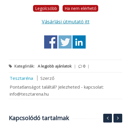
Legolcsóbb
Ha nem elérhető
Vásárlási útmutató itt
Kategóriák:
A legjobb ajánlatok
|
0
|
Tesztaréna
Szerző
Pontatlanságot találtál? Jelezheted - kapcsolat:
info@tesztarena.hu
Kapcsolódó tartalmak