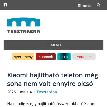
☰ menü
Skip
to
content
☰ MENÜ
Skip
Nyeremény
Kuponok
TikTok
Youtube
to
content
Xiaomi hajlítható telefon még
soha nem volt ennyire olcsó
2026. június 4. |
Tesztaréna
Ha mindig is egy hajlítható, összecsukható Xiaomi