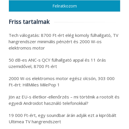
Friss tartalmak
Tech válogatás: 8700 Ft-ért elég komoly fülhallgató, TV
hangrendszer minimális pénzért és 2000 W-os
elektromos motor
50 dB-es ANC-s QCY fülhallgató appal és 11 órás
üzemidővel, 8700 Ft-ért
2000 W-os elektromos motor egész olcsón, 303 000
Ft-ért: HillMiles MilePop 1
Jön az EU-s életkor-ellenőrzés – mi történik a rootolt és
egyedi Androidot használó telefonokkal?
19 000 Ft-ért, egy soundbar árán adják ezt a kipróbált
Ultimea TV hangrendszert