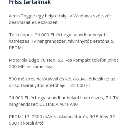
Friss tartalmak
A miniToggle egy helyre rakja a Windows szétszórt
beállításait és eszközeit
Tech tippek: 24 000 Ft-ért egy soundbar helyett
hatrészes TV hangrendszer, távirányítós etetőhajó,
REDMI
Motorola Edge 70 Neo: 6.3″-os kompakt telefon jöhet
200 MP-es kamerával
500 méteres hatótávval és két akkuval érkezik ez az
olcsó távirányítós etetőhajó – 32 000 Ft
24 000 Ft-ért egy soundbar helyett hatrészes, 7.1 TV
hangrendszer: ULTIMEA Aura A40
REDMI 17: 7500 mAh-s akkumulátor és RGB fény 52
000 Ft körüli ártól