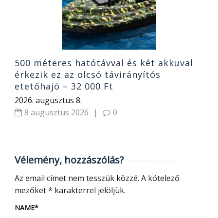
2
500 méteres hatótávval és két akkuval
érkezik ez az olcsó távirányítós
etetőhajó – 32 000 Ft
2026. augusztus 8.
8 augusztus 2026
|
0
Vélemény, hozzászólás?
Az email címet nem tesszük közzé.
A kötelező
mezőket
*
karakterrel jelöljük.
NAME
*