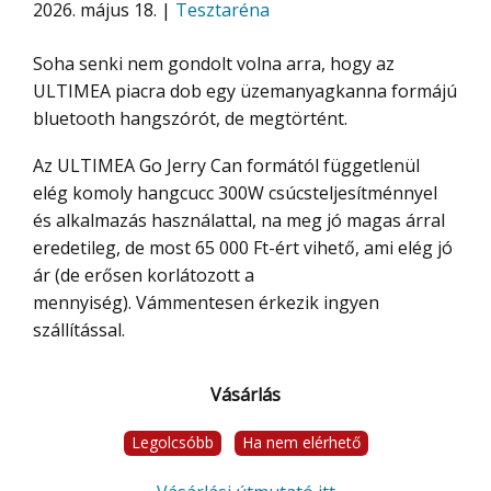
2026. május 18. |
Tesztaréna
Soha senki nem gondolt volna arra, hogy az
ULTIMEA piacra dob egy üzemanyagkanna formájú
bluetooth hangszórót, de megtörtént.
Az ULTIMEA Go Jerry Can formától függetlenül
elég komoly hangcucc 300W csúcsteljesítménnyel
és alkalmazás használattal, na meg jó magas árral
eredetileg, de most 65 000 Ft-ért vihető, ami elég jó
ár (de erősen korlátozott a
mennyiség). Vámmentesen érkezik ingyen
szállítással.
Vásárlás
Legolcsóbb
Ha nem elérhető