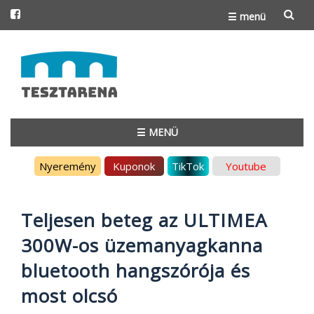
☰ menü
Skip
to
content
☰ MENÜ
Skip
Nyeremény
Kuponok
TikTok
Youtube
to
content
Teljesen beteg az ULTIMEA
300W-os üzemanyagkanna
bluetooth hangszórója és
most olcsó