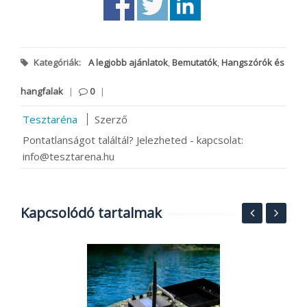
Kategóriák:
A legjobb ajánlatok
,
Bemutatók
,
Hangszórók és
hangfalak
|
0
|
Tesztaréna
Szerző
Pontatlanságot találtál? Jelezheted - kapcsolat:
info@tesztarena.hu
Kapcsolódó tartalmak
és
2
h
U