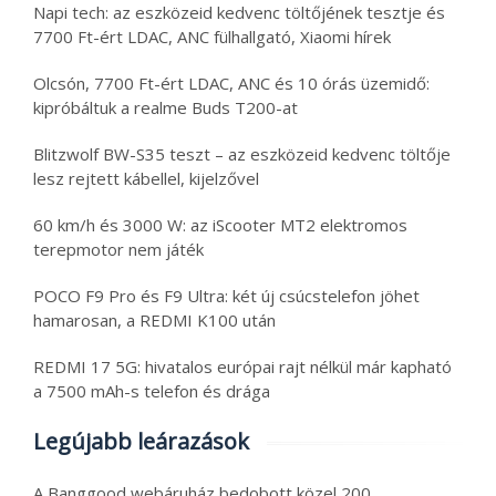
Napi tech: az eszközeid kedvenc töltőjének tesztje és
7700 Ft-ért LDAC, ANC fülhallgató, Xiaomi hírek
Olcsón, 7700 Ft-ért LDAC, ANC és 10 órás üzemidő:
kipróbáltuk a realme Buds T200-at
Blitzwolf BW-S35 teszt – az eszközeid kedvenc töltője
lesz rejtett kábellel, kijelzővel
60 km/h és 3000 W: az iScooter MT2 elektromos
terepmotor nem játék
POCO F9 Pro és F9 Ultra: két új csúcstelefon jöhet
hamarosan, a REDMI K100 után
REDMI 17 5G: hivatalos európai rajt nélkül már kapható
a 7500 mAh-s telefon és drága
Legújabb leárazások
A Banggood webáruház bedobott közel 200