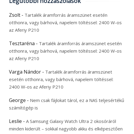
Legutóbbi hozzászólások
Zsolt
-
Tartalék áramforrás áramszünet esetén
otthonra, vagy bárhová, napelem töltéssel: 2400 W-os
az Aferiy P210
Tesztaréna
-
Tartalék áramforrás áramszünet esetén
otthonra, vagy bárhová, napelem töltéssel: 2400 W-os
az Aferiy P210
Varga Nándor
-
Tartalék áramforrás áramszünet
esetén otthonra, vagy bárhová, napelem töltéssel:
2400 W-os az Aferiy P210
George
-
Nem csak fájlokat tárol, ez a NAS teljesértékű
számítógép is
Leslie
-
A Samsung Galaxy Watch Ultra 2 okosóráról
minden kiderült – sokkal nagyobb akku és elképesztően