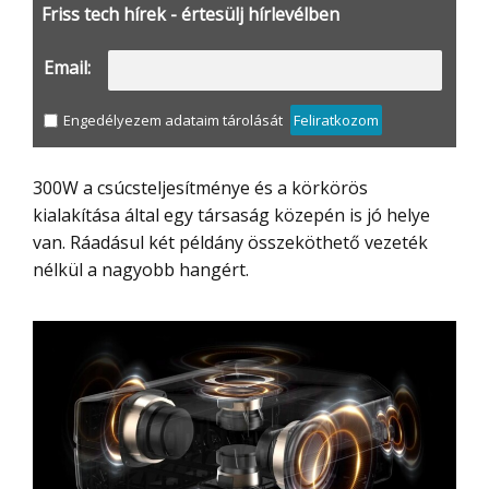
Friss tech hírek - értesülj hírlevélben
Email:
Engedélyezem adataim tárolását
Feliratkozom
300W a csúcsteljesítménye és a körkörös
kialakítása által egy társaság közepén is jó helye
van. Ráadásul két példány összeköthető vezeték
nélkül a nagyobb hangért.