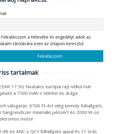
ail
Feliratkozom a hírlevélre és engedélyt adok az
ataim tárolására ezen az űrlapon keresztül
riss tartalmak
DMI 17 5G: hivatalos európai rajt nélkül már
apható a 7500 mAh-s telefon és drága
ch válogatás: 8700 Ft-ért elég komoly fülhallgató,
V hangrendszer minimális pénzért és 2000 W-os
lektromos motor
0 dB-es ANC-s QCY fülhallgató appal és 11 órás