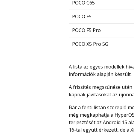
POCO C65
POCO F5
POCO F5 Pro
POCO X5 Pro 5G
A lista az egyes modellek h
információk alapján készült.
A frissítés megszűnése után még megfelelően működnek tovább, viszont nem
kapnak javításokat az újonna
Bár a fenti listán szereplő modellek az EOL státusz felé haladnak, néhány közülük
még megkaphatja a HyperOS 3
terjesztését az Android 15 al
16-tal együtt érkezett, de a 