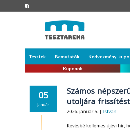
Skip
Tesztek
Bemutatók
Kedvezmény, kupo
to
content
Kuponok
Számos népszerű
05
utoljára frissítés
Január
2026. január 5. |
István
Kevésbé kellemes újévi hír, 