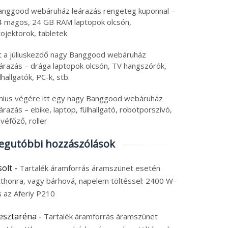
anggood webáruház leárazás rengeteg kuponnal –
4 magos, 24 GB RAM laptopok olcsón,
ojektorok, tabletek
tt a júliuskezdő nagy Banggood webáruház
eárazás – drága laptopok olcsón, TV hangszórók,
lhallgatók, PC-k, stb.
únius végére itt egy nagy Banggood webáruház
árazás – ebike, laptop, fülhallgató, robotporszívó,
véfőző, roller
egutóbbi hozzászólások
solt
-
Tartalék áramforrás áramszünet esetén
tthonra, vagy bárhová, napelem töltéssel: 2400 W-
s az Aferiy P210
esztaréna
-
Tartalék áramforrás áramszünet