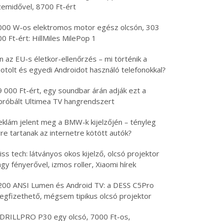
zemidővel, 8700 Ft-ért
000 W-os elektromos motor egész olcsón, 303
0 Ft-ért: HillMiles MilePop 1
n az EU-s életkor-ellenőrzés – mi történik a
otolt és egyedi Androidot használó telefonokkal?
9 000 Ft-ért, egy soundbar árán adják ezt a
ipróbált Ultimea TV hangrendszert
eklám jelent meg a BMW-k kijelzőjén – tényleg
re tartanak az internetre kötött autók?
iss tech: látványos okos kijelző, olcsó projektor
gy fényerővel, izmos roller, Xiaomi hírek
200 ANSI Lumen és Android TV: a DESS C5Pro
egfizethető, mégsem tipikus olcsó projektor
 DRILLPRO P30 egy olcsó, 7000 Ft-os,