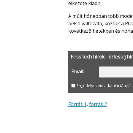
elkezdte kiadni.
A múlt hónapban több modellhez is felbukkant az Android 15 alapú HyperOS 3
belső változata, köztük a POC
következő hetekben és hónap
Friss tech hírek - értesülj hí
Email:
Engedélyezem adataim tárolás
Forrás 1
,
forrás 2