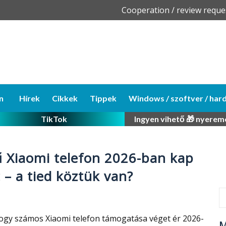
Skip
Cooperation / review reque
to
content
n
Hírek
Cikkek
Tippek
Windows / szoftver / har
TikTok
Ingyen vihető 🎁 nyerem
 Xiaomi telefon 2026-ban kap
t – a tied köztük van?
hogy számos Xiaomi telefon támogatása véget ér 2026-
M