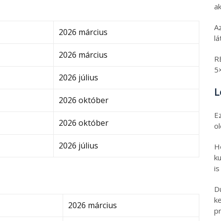
ak
A
2026 március
l
2026 március
R
5
2026 július
L
2026 október
E
2026 október
o
2026 július
H
ku
is
D
k
2026 március
pr