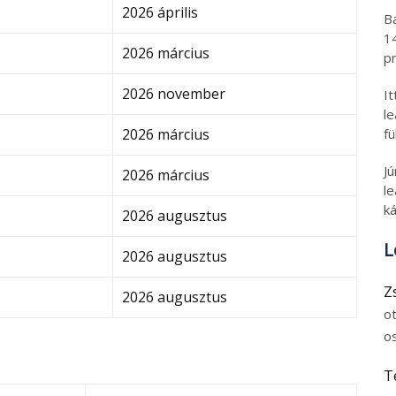
2026 április
B
1
2026 március
pr
2026 november
I
l
fü
2026 március
J
2026 március
le
ká
2026 augusztus
L
2026 augusztus
Z
2026 augusztus
o
o
T