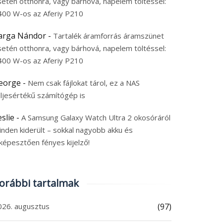
setén otthonra, vagy bárhová, napelem töltéssel:
400 W-os az Aferiy P210
arga Nándor
-
Tartalék áramforrás áramszünet
setén otthonra, vagy bárhová, napelem töltéssel:
400 W-os az Aferiy P210
eorge
-
Nem csak fájlokat tárol, ez a NAS
eljesértékű számítógép is
eslie
-
A Samsung Galaxy Watch Ultra 2 okosóráról
inden kiderült – sokkal nagyobb akku és
képesztően fényes kijelző!
orábbi tartalmak
026. augusztus
(97)