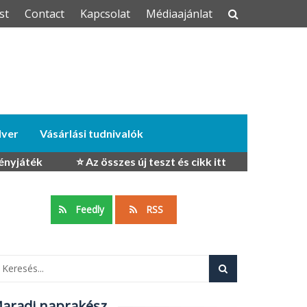
st
Contact
Kapcsolat
Médiaajánlat
dver
Vásárlási tudnivalók
ényjáték
⭐ Az összes új teszt és cikk itt
Feedly
RSS
aradj naprakész