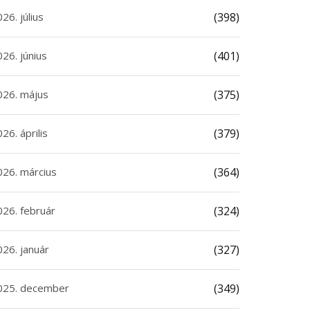
26. július
(398)
26. június
(401)
026. május
(375)
26. április
(379)
026. március
(364)
026. február
(324)
026. január
(327)
025. december
(349)