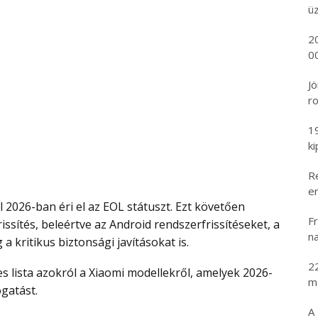
ü
2
00
Jö
ro
1
k
R
er
Fr
ssítés, beleértve az Android rendszerfrissítéseket, a
na
a kritikus biztonsági javításokat is.
2
m
gatást.
A