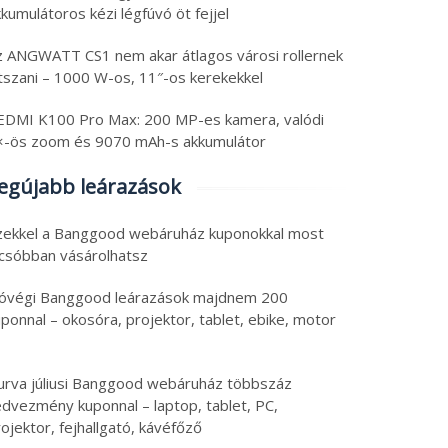
kumulátoros kézi légfúvó öt fejjel
z ANGWATT CS1 nem akar átlagos városi rollernek
átszani – 1000 W-os, 11″-os kerekekkel
EDMI K100 Pro Max: 200 MP-es kamera, valódi
×-ös zoom és 9070 mAh-s akkumulátor
egújabb leárazások
zekkel a Banggood webáruház kuponokkal most
lcsóbban vásárolhatsz
óvégi Banggood leárazások majdnem 200
ponnal – okosóra, projektor, tablet, ebike, motor
urva júliusi Banggood webáruház többszáz
edvezmény kuponnal – laptop, tablet, PC,
ojektor, fejhallgató, kávéfőző