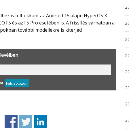
20
O F5 és az F5 Pro esetében is. A frissítés várhatóan a
20
okban további modellekre is kiterjed.
2
rlevélben
20
2
át
Feliratkozom
2
2
2