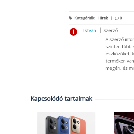
Kategóriák:
Hírek
|
0
|
István
Szerző
A szerző info
szinten több s
eszközöket, k
terméken van m
megéri, és mi
Kapcsolódó tartalmak
eltűnik
ant az