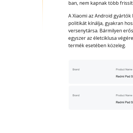
ban, nem kapnak több frissít
A Xiaomi az Android gyártók között az egyik legbőkezűbb szoftverfrissítési
politikát kínálja, gyakran h
versenytársa. Bármilyen erős 
egyszer az életciklusa végére
termék esetében közeleg.