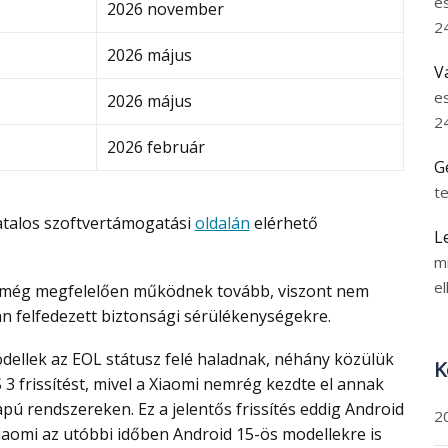
e
2026 november
2
2026 május
V
e
2026 május
2
2026 február
G
t
ivatalos szoftvertámogatási
oldalán
elérhető
L
m
el
n felfedezett biztonsági sérülékenységekre.
K
 frissítést, mivel a Xiaomi nemrég kezdte el annak
apú rendszereken. Ez a jelentős frissítés eddig Android
2
Xiaomi az utóbbi időben Android 15-ös modellekre is