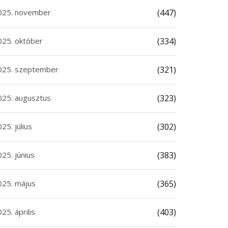
025. november
(447)
025. október
(334)
025. szeptember
(321)
025. augusztus
(323)
25. július
(302)
25. június
(383)
025. május
(365)
awei Watch GT 7 Pro:
Szeptemberben eltűni
25. április
(403)
án tok, 21 napos
a Google Assistant az