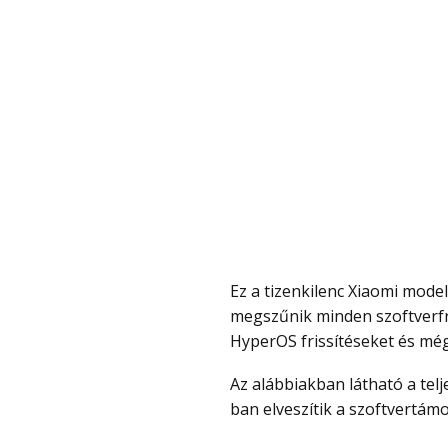
Ez a tizenkilenc Xiaomi modell 2026-ban éri el az EOL státuszt. Ezt követően
megszűnik minden szoftverfri
HyperOS frissítéseket és még 
Az alábbiakban látható a teljes lista azokról a Xiaomi modellekről, amelyek 2026-
ban elveszítik a szoftvertámo