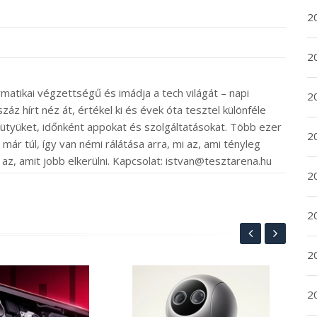
2
2
rmatikai végzettségű és imádja a tech világát – napi
2
záz hírt néz át, értékel ki és évek óta tesztel különféle
ütyüket, időnként appokat és szolgáltatásokat. Több ezer
2
ár túl, így van némi rálátása arra, mi az, ami tényleg
 az, amit jobb elkerülni. Kapcsolat: istvan@tesztarena.hu
20
20
2
Hu
20
tit