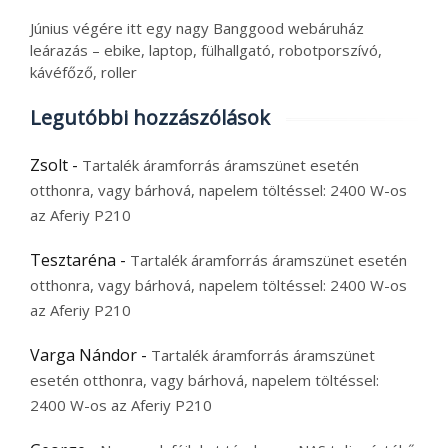
Június végére itt egy nagy Banggood webáruház
leárazás – ebike, laptop, fülhallgató, robotporszívó,
kávéfőző, roller
Legutóbbi hozzászólások
Zsolt
-
Tartalék áramforrás áramszünet esetén
otthonra, vagy bárhová, napelem töltéssel: 2400 W-os
az Aferiy P210
Tesztaréna
-
Tartalék áramforrás áramszünet esetén
otthonra, vagy bárhová, napelem töltéssel: 2400 W-os
az Aferiy P210
Varga Nándor
-
Tartalék áramforrás áramszünet
esetén otthonra, vagy bárhová, napelem töltéssel:
2400 W-os az Aferiy P210