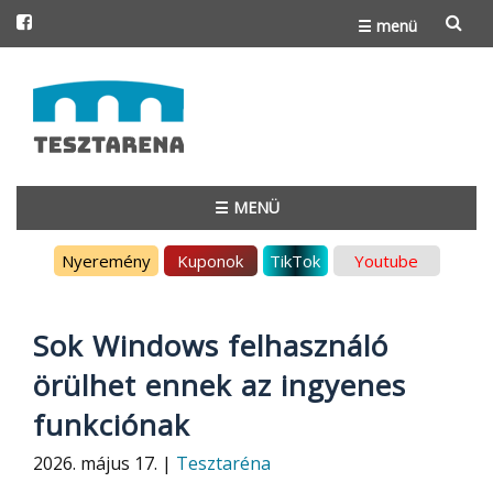
☰ menü
Skip
to
content
☰ MENÜ
Skip
Nyeremény
Kuponok
TikTok
Youtube
to
content
Sok Windows felhasználó
örülhet ennek az ingyenes
funkciónak
2026. május 17. |
Tesztaréna