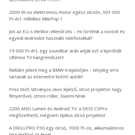
2000 W-os elektromos motor egész olcsón, 303 000
Ft-ért: HillMiles MilePop 1
Jön az EU-s életkor-ellenőrzés – mi történik a rootolt és
egyedi Androidot használó telefonokkal?
19 000 Ft-ért, egy soundbar árán adják ezt a kipróbált
Ultimea TV hangrendszert
Reklám jelent meg a BMW-k kijelzőjén – tényleg erre
tartanak az internetre kötött autók?
Friss tech: látványos okos kijelző, olcsó projektor nagy
fényerővel, izmos roller, Xiaomi hírek
2200 ANSI Lumen és Android TV: a DESS C5Pro
megfizethető, mégsem tipikus olcsó projektor
A DRILLPRO P30 egy olcsó, 7000 Ft-os, akkumulátoros
kézi légfúvó öt fejjel