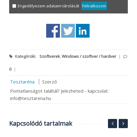
Engedélyezem adataim tárolását
Feliratkozom
Kategóriák:
Szoftverek
,
Windows / szoftver / hardver
|
0
|
Tesztaréna
Szerző
Pontatlanságot találtál? Jelezheted - kapcsolat:
info@tesztarena.hu
Kapcsolódó tartalmak