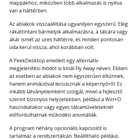
mappákhoz, miközben több alkalmazás is nyitva
van a háttérben.
Az ablakok visszaállítása ugyanilyen egyszerű. Elég
rákattintani bármelyik alkalmazásra, a tálcára vagy
akár ismét az üres háttérre, és minden pontosan
oda kerül vissza, ahol korábban volt.
A PeekDesktop emellett egy alternatív
megjelenítési módot is kínál Fly Away néven. Ebben
az esetben az ablakok nem egyszerűen eltűnnek,
hanem animációval lecsúsznak a képernyőről. Ez
inkább látványelemként szolgál, mivel a fejlesztő
szerint bizonyos helyzetekben, például a Win+D
használatakor vagy egyes tálcaműveleteknél
előfordulhatnak működési anomáliák.
A program néhány opcionális kapcsolót is
tartalmaz a rendszertálcán. Beállítható például,