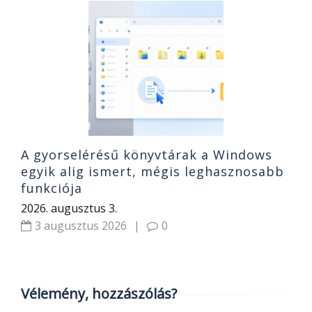
A
k
s
20
A gyorselérésű könyvtárak a Windows
egyik alig ismert, mégis leghasznosabb
funkciója
2026. augusztus 3.
3 augusztus 2026
|
0
Vélemény, hozzászólás?