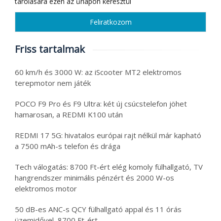
tárolására ezen az űrlapon keresztül
Friss tartalmak
60 km/h és 3000 W: az iScooter MT2 elektromos
terepmotor nem játék
POCO F9 Pro és F9 Ultra: két új csúcstelefon jöhet
hamarosan, a REDMI K100 után
REDMI 17 5G: hivatalos európai rajt nélkül már kapható
a 7500 mAh-s telefon és drága
Tech válogatás: 8700 Ft-ért elég komoly fülhallgató, TV
hangrendszer minimális pénzért és 2000 W-os
elektromos motor
50 dB-es ANC-s QCY fülhallgató appal és 11 órás
üzemidővel, 8700 Ft-ért