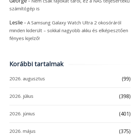
George
-
Nem csak fájlokat tárol, ez a NAS teljesértékű
számítógép is
Leslie
-
A Samsung Galaxy Watch Ultra 2 okosóráról
minden kiderült – sokkal nagyobb akku és elképesztően
fényes kijelző!
Korábbi tartalmak
2026. augusztus
(99)
2026. július
(398)
2026. június
(401)
2026. május
(375)