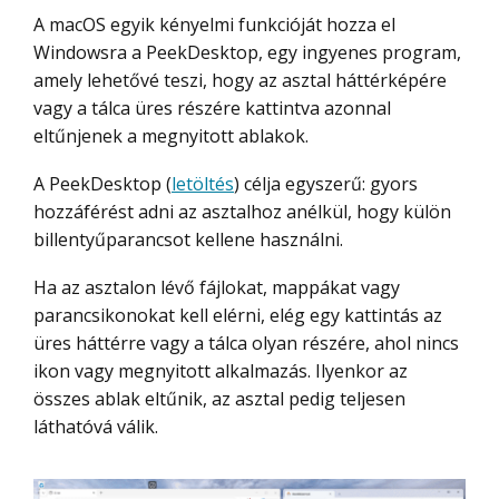
A macOS egyik kényelmi funkcióját hozza el
Windowsra a PeekDesktop, egy ingyenes program,
amely lehetővé teszi, hogy az asztal háttérképére
vagy a tálca üres részére kattintva azonnal
eltűnjenek a megnyitott ablakok.
A PeekDesktop (
letöltés
) célja egyszerű: gyors
hozzáférést adni az asztalhoz anélkül, hogy külön
billentyűparancsot kellene használni.
Ha az asztalon lévő fájlokat, mappákat vagy
parancsikonokat kell elérni, elég egy kattintás az
üres háttérre vagy a tálca olyan részére, ahol nincs
ikon vagy megnyitott alkalmazás. Ilyenkor az
összes ablak eltűnik, az asztal pedig teljesen
láthatóvá válik.