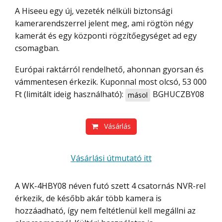
A Hiseeu egy új, vezeték nélküli biztonsági
kamerarendszerrel jelent meg, ami rögtön négy
kamerát és egy központi rögzítőegységet ad egy
csomagban.
Európai raktárról rendelhető, ahonnan gyorsan és
vámmentesen érkezik. Kuponnal most olcsó, 53 000
Ft (limitált ideig használható):
BGHUCZBY08
másol
Vásárlás
Vásárlási útmutató itt
A WK-4HBY08 néven futó szett 4 csatornás NVR-rel
érkezik, de később akár több kamera is
hozzáadható, így nem feltétlenül kell megállni az