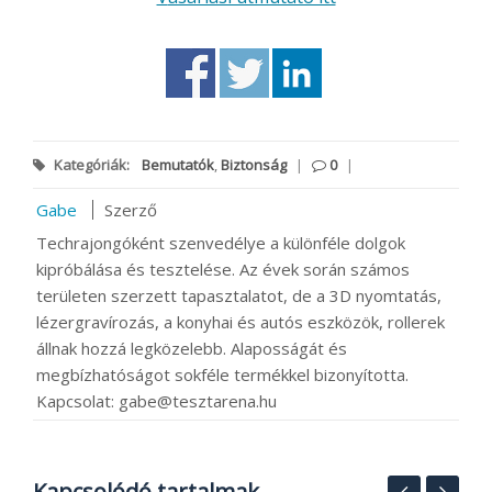
Kategóriák:
Bemutatók
,
Biztonság
|
0
|
Gabe
Szerző
Techrajongóként szenvedélye a különféle dolgok
kipróbálása és tesztelése. Az évek során számos
területen szerzett tapasztalatot, de a 3D nyomtatás,
lézergravírozás, a konyhai és autós eszközök, rollerek
állnak hozzá legközelebb. Alaposságát és
megbízhatóságot sokféle termékkel bizonyította.
Kapcsolat: gabe@tesztarena.hu
Kapcsolódó tartalmak