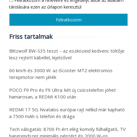
Feliratkozom a hírlevélre és engedélyt adok az adataim
tárolására ezen az űrlapon keresztül
Friss tartalmak
Blitzwolf BW-S35 teszt – az eszközeid kedvenc töltője
lesz rejtett kábellel, kijelzővel
60 km/h és 3000 W: az iScooter MT2 elektromos
terepmotor nem játék
POCO F9 Pro és F9 Ultra: két új csúcstelefon jöhet
hamarosan, a REDMI K100 után
REDMI 17 5G: hivatalos európai rajt nélkül már kapható
a 7500 mAh-s telefon és drága
Tech válogatás: 8700 Ft-ért elég komoly fülhallgató, TV
hangrendszer minimális pénzért és 2000 W-os