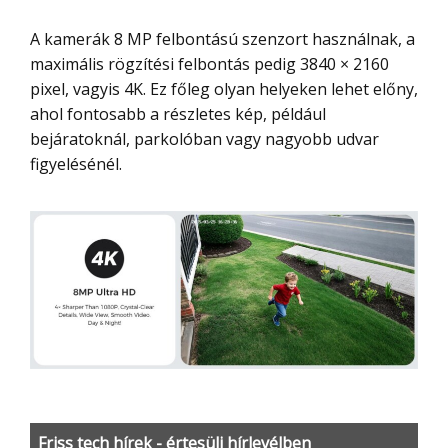
A kamerák 8 MP felbontású szenzort használnak, a
maximális rögzítési felbontás pedig 3840 × 2160
pixel, vagyis 4K. Ez főleg olyan helyeken lehet előny,
ahol fontosabb a részletes kép, például
bejáratoknál, parkolóban vagy nagyobb udvar
figyelésénél.
Friss tech hírek - értesülj hírlevélben