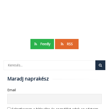
Feedly
RSS
Maradj naprakész
Email