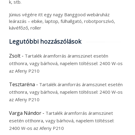
k, stb.
Június végére itt egy nagy Banggood webáruház
leárazás – ebike, laptop, fülhallgató, robotporszívó,
kávéfőző, roller
Legutóbbi hozzászólások
Zsolt
-
Tartalék áramforrás áramszünet esetén
otthonra, vagy bárhová, napelem töltéssel: 2400 W-os
az Aferiy P210
Tesztaréna
-
Tartalék áramforrás áramszünet esetén
otthonra, vagy bárhová, napelem töltéssel: 2400 W-os
az Aferiy P210
Varga Nándor
-
Tartalék áramforrás áramszünet
esetén otthonra, vagy bárhová, napelem töltéssel:
2400 W-os az Aferiy P210