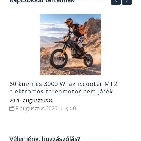
5
1
2
60 km/h és 3000 W: az iScooter MT2
elektromos terepmotor nem játék
2026. augusztus 8.
8 augusztus 2026
|
0
Vélemény, hozzászólás?