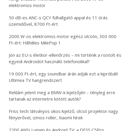
elektromos motor
50 dB-es ANC-s QCY fülhallgató appal és 11 órás
üzemidővel, 8700 Ft-ért
2000 W-os elektromos motor egész olcsón, 303 000
Ft-ért: HillMiles MilePop 1
Jön az EU-s életkor-ellenőrzés – mi történik a rootolt és
egyedi Androidot használó telefonokkal?
19 000 Ft-ért, egy soundbar árán adják ezt a kipróbált
Ultimea TV hangrendszert
Reklám jelent meg a BMW-k kijelzőjén – tényleg erre
tartanak az internetre kötött autók?
Friss tech: látványos okos kijelző, olcsó projektor nagy
fényerővel, izmos roller, Xiaomi hírek
2200 ANSI Lumen és Android TV: a DESS C5Pro