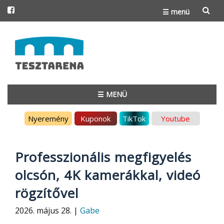
☰ menü
Skip
to
content
☰ MENÜ
Skip
Nyeremény
Kuponok
TikTok
Youtube
to
content
Professzionális megfigyelés
olcsón, 4K kamerákkal, videó
rögzítővel
2026. május 28. |
Gabe