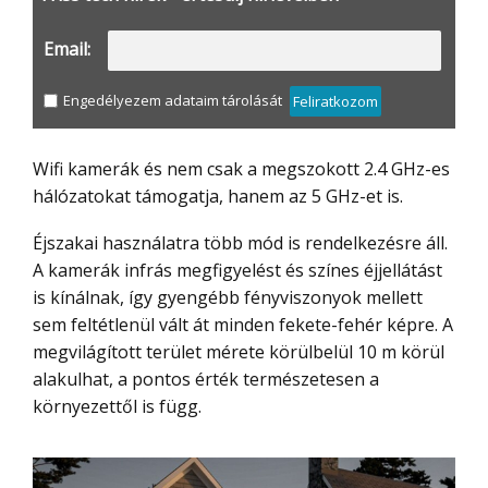
Email:
Engedélyezem adataim tárolását
Feliratkozom
Wifi kamerák és nem csak a megszokott 2.4 GHz-es
hálózatokat támogatja, hanem az 5 GHz-et is.
Éjszakai használatra több mód is rendelkezésre áll.
A kamerák infrás megfigyelést és színes éjjellátást
is kínálnak, így gyengébb fényviszonyok mellett
sem feltétlenül vált át minden fekete-fehér képre. A
megvilágított terület mérete körülbelül 10 m körül
alakulhat, a pontos érték természetesen a
környezettől is függ.