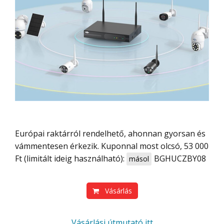
Európai raktárról rendelhető, ahonnan gyorsan és
vámmentesen érkezik. Kuponnal most olcsó, 53 000
Ft (limitált ideig használható):
BGHUCZBY08
másol
Vásárlás
Vásárlási útmutató itt