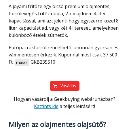
A joyami fritőze egy olcsó prémium olajmentes,
forrólevegős fritőz dupla, 2 x majdnem 4 liter
kapacitással, ami azt jelenti hogy egyszerre közel 8
liter kapacitást ad, vagy két 4 litereset, amelyekben
különböző ételek süthetők.
Európai raktárról rendelhető, ahonnan gyorsan és
vámmentesen érkezik. Kuponnal most csak 37 500
Ft:
GKB23SS10
másol
Vásárlás
Hogyan vásárolj a Geekbuying webáruházban?
Kattints ide
a teljes leírásért!
Milyen az olajmentes olajsütő?