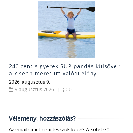
7
T
2
240 centis gyerek SUP pandás külsővel:
a kisebb méret itt valódi előny
2026. augusztus 9.
9 augusztus 2026
|
0
Vélemény, hozzászólás?
Az email címet nem tesszük közzé.
A kötelező