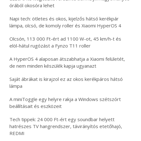
órából okosóra lehet
Napi tech: ötletes és okos, kijelzős hátsó kerékpár
lámpa, olcsó, de komoly roller és Xiaomi HyperOS 4
Olcsón, 113 000 Ft-ért ad 1100 W-ot, 45 km/h-t és
elöl-hátul rugózást a Fynzo T11 roller
A HyperOS 4 alaposan átszabhatja a Xiaomi felületét,
de nem minden készülék kapja ugyanazt
Saját ábrákat is kirajzol ez az okos kerékpáros hátsó
lámpa
A miniToggle egy helyre rakja a Windows szétszórt
beállításait és eszközeit
Tech tippek: 24 000 Ft-ért egy soundbar helyett
hatrészes TV hangrendszer, távirányítós etetőhajó,
REDMI