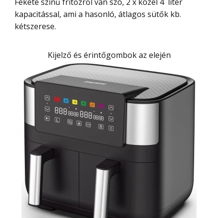
Fekete színű fritőzről van szó, 2 x közel 4 liter
kapacitással, ami a hasonló, átlagos sütők kb.
kétszerese.
Kijelző és érintőgombok az elején