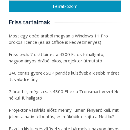
Friss tartalmak
Most egy ebéd árából megvan a Windows 11 Pro
örökös licence (és az Office is kedvezményes)
Friss tech: 7 órát bír ez a 4300 Ft-os fülhallgató,
hagyományos órából okos, projektor útmutató
240 centis gyerek SUP pandás külsővel: a kisebb méret
itt valódi előny
7 órát bír, mégis csak 4300 Ft ez a Tronsmart vezeték
nélküli fülhallgató
Projektor vásárlás előtt: mennyi lumen fényerő kell, mit
jelent a natív felbontás, és működik-e rajta a Netflix?
Ezzel a kis kiegészítővel szinte bármelyik hagyományos