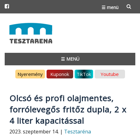
☰ menü
Skip
to
content
☰ MENÜ
Skip
Nyeremény
Kuponok
TikTok
Youtube
to
content
Olcsó és profi olajmentes,
forrólevegős fritőz dupla, 2 x
4 liter kapacitással
2023. szeptember 14. |
Tesztaréna