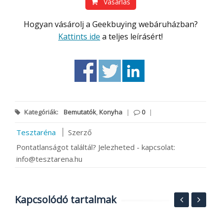
Vásárlás
Hogyan vásárolj a Geekbuying webáruházban?
Kattints ide
a teljes leírásért!
Kategóriák:
Bemutatók
,
Konyha
|
0
|
Tesztaréna
Szerző
Pontatlanságot találtál? Jelezheted - kapcsolat:
info@tesztarena.hu
Kapcsolódó tartalmak