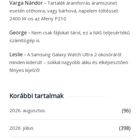
Varga Nándor
-
Tartalék áramforrás áramszünet
esetén otthonra, vagy bárhová, napelem töltéssel:
2400 W-os az Aferiy P210
George
-
Nem csak fájlokat tárol, ez a NAS teljesértékű
számítógép is
Leslie
-
A Samsung Galaxy Watch Ultra 2 okosóráról
minden kiderült – sokkal nagyobb akku és elképesztően
fényes kijelző!
Korábbi tartalmak
2026. augusztus
(96)
2026. július
(398)