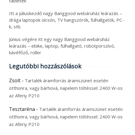
tabletek
Itt a júliuskezdő nagy Banggood webáruház leárazás –
drága laptopok olcsón, TV hangszórók, fülhallgatók, PC-
k, stb.
Június végére itt egy nagy Banggood webáruház
leárazás – ebike, laptop, fülhallgató, robotporszívó,
kávéfőző, roller
Legutóbbi hozzászólások
Zsolt
-
Tartalék áramforrás áramszünet esetén
otthonra, vagy bárhová, napelem töltéssel: 2400 W-os
az Aferiy P210
Tesztaréna
-
Tartalék áramforrás áramszünet esetén
otthonra, vagy bárhová, napelem töltéssel: 2400 W-os
az Aferiy P210