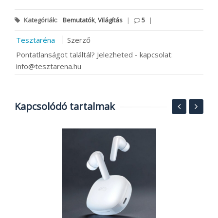
Kategóriák:
Bemutatók
,
Világítás
|
5
|
Tesztaréna
Szerző
Pontatlanságot találtál? Jelezheted - kapcsolat:
info@tesztarena.hu
Kapcsolódó tartalmak
2
g
o
1
2