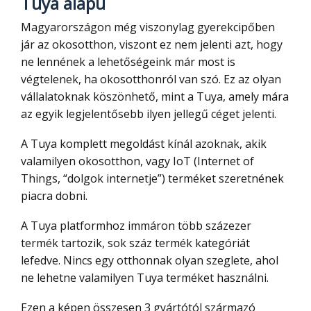
Tuya alapú
Magyarországon még viszonylag gyerekcipőben
jár az okosotthon, viszont ez nem jelenti azt, hogy
ne lennének a lehetőségeink már most is
végtelenek, ha okosotthonról van szó. Ez az olyan
vállalatoknak köszönhető, mint a Tuya, amely mára
az egyik legjelentősebb ilyen jellegű céget jelenti.
A Tuya komplett megoldást kínál azoknak, akik
valamilyen okosotthon, vagy IoT (Internet of
Things, “dolgok internetje”) terméket szeretnének
piacra dobni.
A Tuya platformhoz immáron több százezer
termék tartozik, sok száz termék kategóriát
lefedve. Nincs egy otthonnak olyan szeglete, ahol
ne lehetne valamilyen Tuya terméket használni.
Ezen a képen összesen 3 gyártótól származó