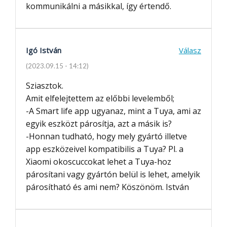
kommunikálni a másikkal, így értendő.
Igó István
Válasz
(2023.09.15 - 14:12)
Sziasztok.
Amit elfelejtettem az előbbi levelemből;
-A Smart life app ugyanaz, mint a Tuya, ami az
egyik eszközt párosítja, azt a másik is?
-Honnan tudható, hogy mely gyártó illetve
app eszközeivel kompatibilis a Tuya? Pl. a
Xiaomi okoscuccokat lehet a Tuya-hoz
párosítani vagy gyártón belül is lehet, amelyik
párosítható és ami nem? Köszönöm. István