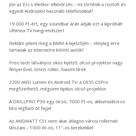
Jön az EU-s életkor-ellenőrzés – mi történik a rootolt és
egyedi Androidot használó telefonokkal?
19 000 Ft-ért, egy soundbar árán adják ezt a kipróbált
Ultimea TV hangrendszert
Reklám jelent meg a BMW-k kijelzőjén – tényleg erre
tartanak az internetre kötött autók?
Friss tech: látványos okos kijelző, olcsó projektor nagy
fényerővel, izmos roller, Xiaomi hírek
2200 ANSI Lumen és Android TV: a DESS C5Pro
megfizethető, mégsem tipikus olcsó projektor
A DRILLPRO P30 egy olcsó, 7000 Ft-os, akkumulátoros
kézi légfúvó öt fejjel
Az ANGWATT CS1 nem akar átlagos városi rollernek
látszani – 1000 W-os, 11″-os kerekekkel