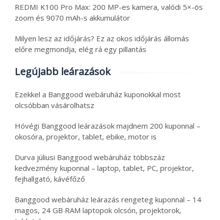
REDMI K100 Pro Max: 200 MP-es kamera, valódi 5×-ös
zoom és 9070 mAh-s akkumulátor
Milyen lesz az időjárás? Ez az okos időjárás állomás
előre megmondja, elég rá egy pillantás
Legújabb leárazások
Ezekkel a Banggood webáruház kuponokkal most
olcsóbban vásárolhatsz
Hóvégi Banggood leárazások majdnem 200 kuponnal –
okosóra, projektor, tablet, ebike, motor is
Durva júliusi Banggood webáruház többszáz
kedvezmény kuponnal – laptop, tablet, PC, projektor,
fejhallgató, kávéfőző
Banggood webáruház leárazás rengeteg kuponnal – 14
magos, 24 GB RAM laptopok olcsón, projektorok,