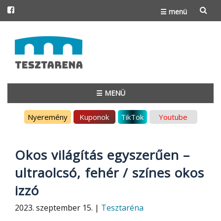
☰ menü
Skip
to
content
☰ MENÜ
Skip
Nyeremény
Kuponok
TikTok
Youtube
to
content
Okos világítás egyszerűen –
ultraolcsó, fehér / színes okos
izzó
2023. szeptember 15. |
Tesztaréna