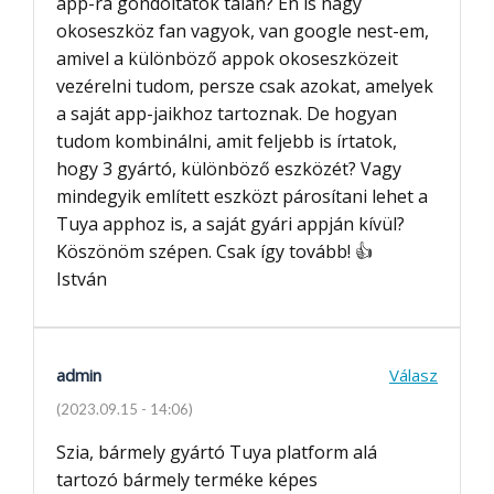
app-ra gondoltatok talán? Én is nagy
okoseszköz fan vagyok, van google nest-em,
amivel a különböző appok okoseszközeit
vezérelni tudom, persze csak azokat, amelyek
a saját app-jaikhoz tartoznak. De hogyan
tudom kombinálni, amit feljebb is írtatok,
hogy 3 gyártó, különböző eszközét? Vagy
mindegyik említett eszközt párosítani lehet a
Tuya apphoz is, a saját gyári appján kívül?
Köszönöm szépen. Csak így tovább! 👍
István
admin
Válasz
(2023.09.15 - 14:06)
Szia, bármely gyártó Tuya platform alá
tartozó bármely terméke képes