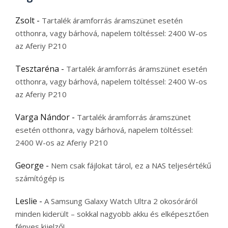
Zsolt
-
Tartalék áramforrás áramszünet esetén
otthonra, vagy bárhová, napelem töltéssel: 2400 W-os
az Aferiy P210
Tesztaréna
-
Tartalék áramforrás áramszünet esetén
otthonra, vagy bárhová, napelem töltéssel: 2400 W-os
az Aferiy P210
Varga Nándor
-
Tartalék áramforrás áramszünet
esetén otthonra, vagy bárhová, napelem töltéssel:
2400 W-os az Aferiy P210
George
-
Nem csak fájlokat tárol, ez a NAS teljesértékű
számítógép is
Leslie
-
A Samsung Galaxy Watch Ultra 2 okosóráról
minden kiderült – sokkal nagyobb akku és elképesztően
fényes kijelző!