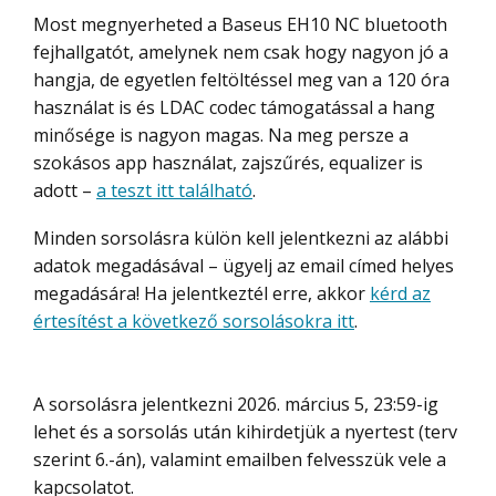
Most megnyerheted a Baseus EH10 NC bluetooth
fejhallgatót, amelynek nem csak hogy nagyon jó a
hangja, de egyetlen feltöltéssel meg van a 120 óra
használat is és LDAC codec támogatással a hang
minősége is nagyon magas. Na meg persze a
szokásos app használat, zajszűrés, equalizer is
adott –
a teszt itt található
.
Minden sorsolásra külön kell jelentkezni az alábbi
adatok megadásával – ügyelj az email címed helyes
megadására! Ha jelentkeztél erre, akkor
kérd az
értesítést a következő sorsolásokra itt
.
A sorsolásra jelentkezni 2026. március 5, 23:59-ig
lehet és a sorsolás után kihirdetjük a nyertest (terv
szerint 6.-án), valamint emailben felvesszük vele a
kapcsolatot.