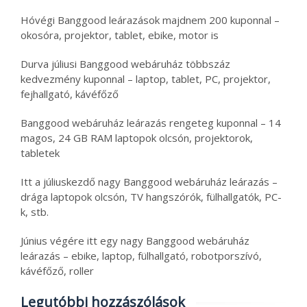
Hóvégi Banggood leárazások majdnem 200 kuponnal –
okosóra, projektor, tablet, ebike, motor is
Durva júliusi Banggood webáruház többszáz
kedvezmény kuponnal – laptop, tablet, PC, projektor,
fejhallgató, kávéfőző
Banggood webáruház leárazás rengeteg kuponnal – 14
magos, 24 GB RAM laptopok olcsón, projektorok,
tabletek
Itt a júliuskezdő nagy Banggood webáruház leárazás –
drága laptopok olcsón, TV hangszórók, fülhallgatók, PC-
k, stb.
Június végére itt egy nagy Banggood webáruház
leárazás – ebike, laptop, fülhallgató, robotporszívó,
kávéfőző, roller
Legutóbbi hozzászólások