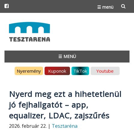
☰ menü
Skip
to
content
☰ MENÜ
Skip
Nyeremény
Kuponok
TikTok
Youtube
to
content
Nyerd meg ezt a hihetetlenül
jó fejhallgatót – app,
equalizer, LDAC, zajszűrés
2026. február 22. |
Tesztaréna