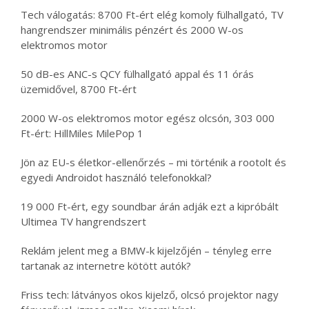
Tech válogatás: 8700 Ft-ért elég komoly fülhallgató, TV
hangrendszer minimális pénzért és 2000 W-os
elektromos motor
50 dB-es ANC-s QCY fülhallgató appal és 11 órás
üzemidővel, 8700 Ft-ért
2000 W-os elektromos motor egész olcsón, 303 000
Ft-ért: HillMiles MilePop 1
Jön az EU-s életkor-ellenőrzés – mi történik a rootolt és
egyedi Androidot használó telefonokkal?
19 000 Ft-ért, egy soundbar árán adják ezt a kipróbált
Ultimea TV hangrendszert
Reklám jelent meg a BMW-k kijelzőjén – tényleg erre
tartanak az internetre kötött autók?
Friss tech: látványos okos kijelző, olcsó projektor nagy