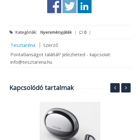
Kategóriák:
Nyereményjáték
|
0
|
Tesztaréna
Szerző
Pontatlanságot találtál? Jelezheted - kapcsolat:
info@tesztarena.hu
Kapcsolódó tartalmak
J
e
20