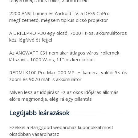
fényerővel, izmos roller, Xiaomi hírek
2200 ANSI Lumen és Android TV: a DESS C5Pro
megfizethető, mégsem tipikus olcsó projektor
A DRILLPRO P30 egy olcsó, 7000 Ft-os, akkumulátoros
kézi légfúvó öt fejjel
Az ANGWATT CS1 nem akar átlagos városi rollernek
látszani – 1000 W-os, 11″-os kerekekkel
REDMI K100 Pro Max: 200 MP-es kamera, valódi 5×-ös
zoom és 9070 mAh-s akkumulátor
Milyen lesz az időjárás? Ez az okos időjárás állomás
előre megmondja, elég rá egy pillantás
Legújabb leárazások
Ezekkel a Banggood webáruház kuponokkal most
olcsóbban vásárolhatsz