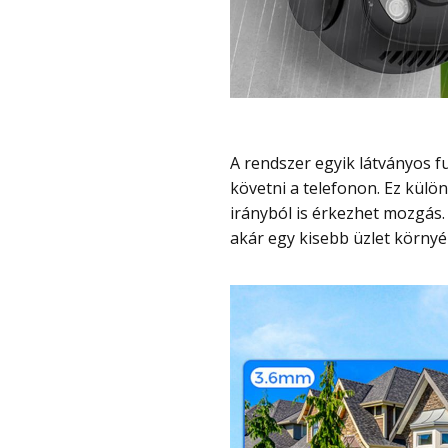
A rendszer egyik látványos funkciója, hogy a két kamera képét egyszerre lehet
követni a telefonon. Ez külö
irányból is érkezhet mozgás.
akár egy kisebb üzlet környé