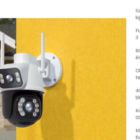
S
ki
Fu
3
8
és
Ol
t
4
b
K
0
Mo
fo