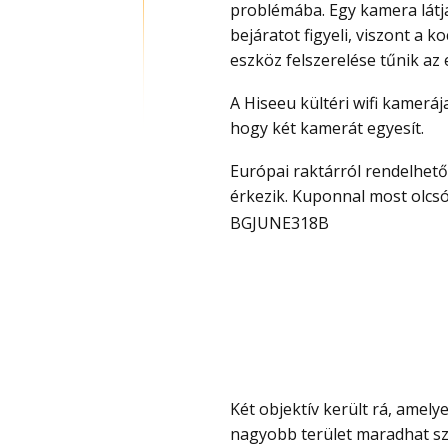
problémába. Egy kamera látja
bejáratot figyeli, viszont a 
eszköz felszerelése tűnik az
A Hiseeu kültéri wifi kamerája pont ezt próbálja egyszerűbben megoldani, úgy,
hogy két kamerát egyesít.
Európai raktárról rendelhető, ahonnan gyorsan és vámmentesen
érkezik. Kuponnal most olcsó,
BGJUNE318B
Két objektív került rá, amelyek egyszerre képesek figyelni a környezetet, így jóval
nagyobb terület maradhat sz