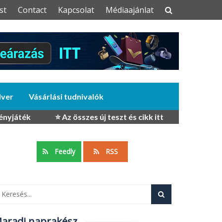
st
Contact
Kapcsolat
Médiaajánlat
dver
Vásárlási tudnivalók
ényjáték
⭐ Az összes új teszt és cikk itt
Feedly
RSS
aradj naprakész