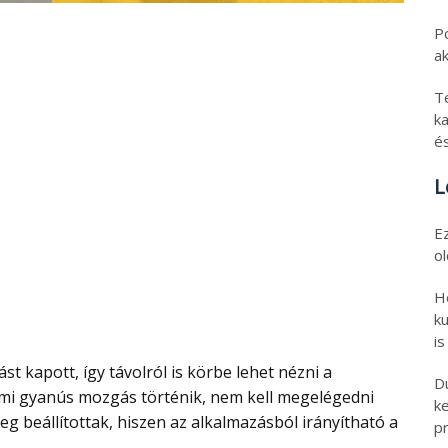
P
a
T
ka
é
L
E
o
H
ku
is
D
ami gyanús mozgás történik, nem kell megelégedni
k
leg beállítottak, hiszen az alkalmazásból irányítható a
pr