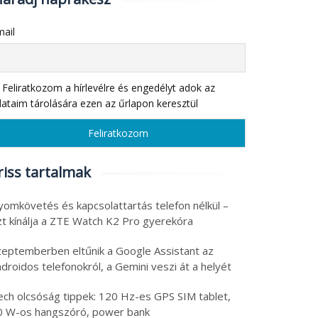
ail
Feliratkozom a hírlevélre és engedélyt adok az
ataim tárolására ezen az űrlapon keresztül
riss tartalmak
yomkövetés és kapcsolattartás telefon nélkül –
zt kínálja a ZTE Watch K2 Pro gyerekóra
zeptemberben eltűnik a Google Assistant az
droidos telefonokról, a Gemini veszi át a helyét
ech olcsóság tippek: 120 Hz-es GPS SIM tablet,
0 W-os hangszóró, power bank