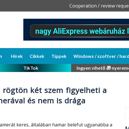
Skip
Cooperation / review reque
to
content
n
Hírek
Cikkek
Tippek
Windows / szoftver / har
TikTok
Ingyen vihető 🎁 nyerem
rögtön két szem figyelheti a
merával és nem is drága
 kamerát keres, általában hamar belefut ugyanabba a
M