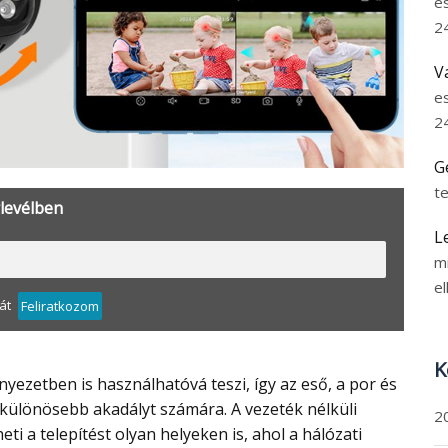
e
2
V
e
2
G
t
rlevélben
L
m
el
át
Feliratkozom
K
t különösebb akadályt számára. A vezeték nélküli
2
i a telepítést olyan helyeken is, ahol a hálózati