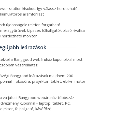
ower station kisokos: így válassz hordozható,
kkumulátoros áramforrást
ech újdonságok: telefon forgatható
meragyűrűvel, klipszes fülhallgatók olcsó riválisa
s hordozható monitor
egújabb leárazások
zekkel a Banggood webáruház kuponokkal most
lcsóbban vásárolhatsz
óvégi Banggood leárazások majdnem 200
ponnal – okosóra, projektor, tablet, ebike, motor
urva júliusi Banggood webáruház többszáz
edvezmény kuponnal – laptop, tablet, PC,
ojektor, fejhallgató, kávéfőző