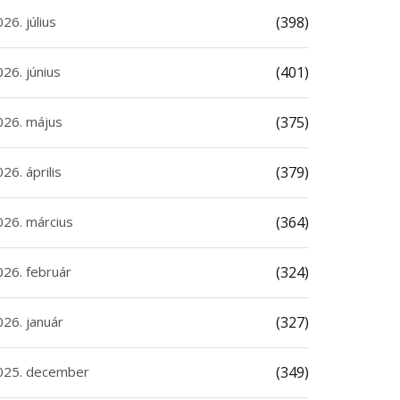
26. július
(398)
26. június
(401)
026. május
(375)
26. április
(379)
026. március
(364)
026. február
(324)
026. január
(327)
025. december
(349)