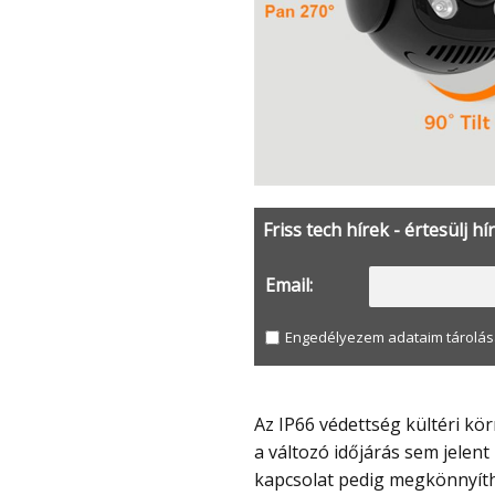
Friss tech hírek - értesülj hí
Email:
Engedélyezem adataim tárolás
Az IP66 védettség kültéri környezetben is használhatóvá teszi, így az eső, a por és
a változó időjárás sem jelen
kapcsolat pedig megkönnyíthet