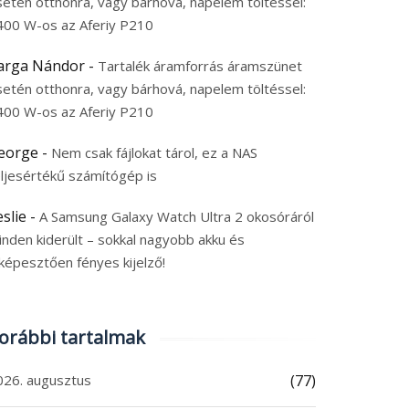
setén otthonra, vagy bárhová, napelem töltéssel:
400 W-os az Aferiy P210
arga Nándor
-
Tartalék áramforrás áramszünet
setén otthonra, vagy bárhová, napelem töltéssel:
400 W-os az Aferiy P210
eorge
-
Nem csak fájlokat tárol, ez a NAS
eljesértékű számítógép is
eslie
-
A Samsung Galaxy Watch Ultra 2 okosóráról
inden kiderült – sokkal nagyobb akku és
képesztően fényes kijelző!
orábbi tartalmak
026. augusztus
(77)