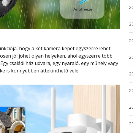
2
2
2
nösen jól jöhet olyan helyeken, ahol egyszerre több
2
 Egy családi ház udvara, egy nyaraló, egy műhely vagy
ke is könnyebben áttekinthető vele.
20
20
2
20