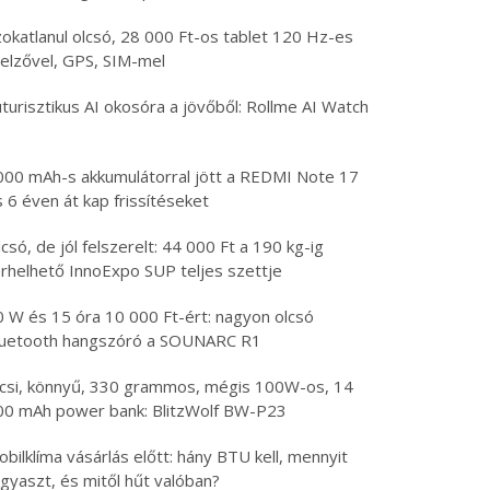
zokatlanul olcsó, 28 000 Ft-os tablet 120 Hz-es
jelzővel, GPS, SIM-mel
turisztikus AI okosóra a jövőből: Rollme AI Watch
000 mAh-s akkumulátorral jött a REDMI Note 17
 6 éven át kap frissítéseket
csó, de jól felszerelt: 44 000 Ft a 190 kg-ig
erhelhető InnoExpo SUP teljes szettje
0 W és 15 óra 10 000 Ft-ért: nagyon olcsó
luetooth hangszóró a SOUNARC R1
icsi, könnyű, 330 grammos, mégis 100W-os, 14
00 mAh power bank: BlitzWolf BW-P23
bilklíma vásárlás előtt: hány BTU kell, mennyit
gyaszt, és mitől hűt valóban?