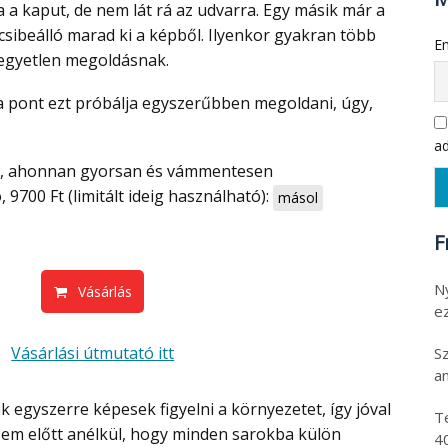
 a kaput, de nem lát rá az udvarra. Egy másik már a
kocsibeálló marad ki a képből. Ilyenkor gyakran több
Em
 egyetlen megoldásnak.
ad
 9700 Ft (limitált ideig használható):
másol
F
N
Vásárlás
e
Vásárlási útmutató itt
S
an
T
em előtt anélkül, hogy minden sarokba külön
4