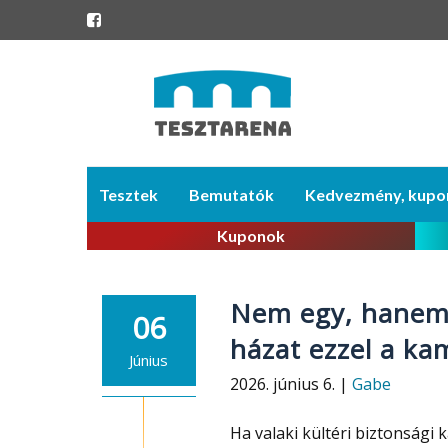
Skip
Tesztek
Bemutatók
Kedvezmény, kupo
to
content
Kuponok
Nem egy, hanem 
06
házat ezzel a ka
Június
2026. június 6. |
Gabe
Ha valaki kültéri biztonsági