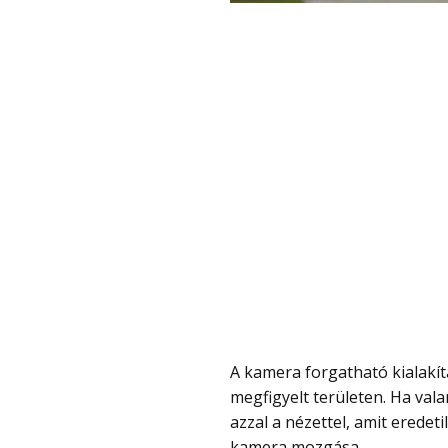
A kamera forgatható kialakítást kapott, így távolról is körbe lehet nézni a
megfigyelt területen. Ha val
azzal a nézettel, amit eredeti
kamera mozgása.