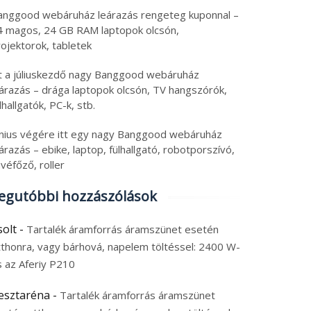
anggood webáruház leárazás rengeteg kuponnal –
4 magos, 24 GB RAM laptopok olcsón,
ojektorok, tabletek
tt a júliuskezdő nagy Banggood webáruház
eárazás – drága laptopok olcsón, TV hangszórók,
lhallgatók, PC-k, stb.
únius végére itt egy nagy Banggood webáruház
árazás – ebike, laptop, fülhallgató, robotporszívó,
véfőző, roller
egutóbbi hozzászólások
solt
-
Tartalék áramforrás áramszünet esetén
tthonra, vagy bárhová, napelem töltéssel: 2400 W-
s az Aferiy P210
esztaréna
-
Tartalék áramforrás áramszünet