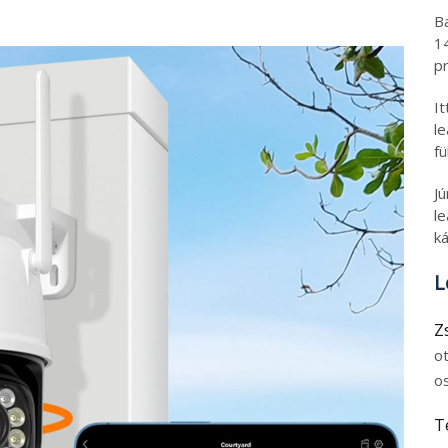
B
1
pr
I
l
fü
J
le
ká
L
Z
o
o
T