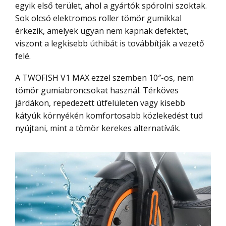
egyik első terület, ahol a gyártók spórolni szoktak.
Sok olcsó elektromos roller tömör gumikkal
érkezik, amelyek ugyan nem kapnak defektet,
viszont a legkisebb úthibát is továbbítják a vezető
felé.
A TWOFISH V1 MAX ezzel szemben 10″-os, nem
tömör gumiabroncsokat használ. Térköves
járdákon, repedezett útfelületen vagy kisebb
kátyúk környékén komfortosabb közlekedést tud
nyújtani, mint a tömör kerekes alternatívák.