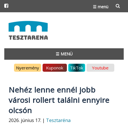
☰ menü
Skip
to
content
☰ MENÜ
Skip
Nyeremény
Kuponok
TikTok
Youtube
to
content
Nehéz lenne ennél jobb
városi rollert találni ennyire
olcsón
2026. június 17. |
Tesztaréna