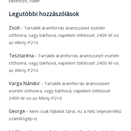
kávéfőző, roller
Legutóbbi hozzászólások
Zsolt
-
Tartalék áramforrás áramszünet esetén
otthonra, vagy bárhová, napelem töltéssel: 2400 W-os
az Aferiy P210
Tesztaréna
-
Tartalék áramforrás áramszünet esetén
otthonra, vagy bárhová, napelem töltéssel: 2400 W-os
az Aferiy P210
Varga Nándor
-
Tartalék áramforrás áramszünet
esetén otthonra, vagy bárhová, napelem töltéssel:
2400 W-os az Aferiy P210
George
-
Nem csak fájlokat tárol, ez a NAS teljesértékű
számítógép is