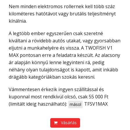
Nem minden elektromos rollernek kell több száz
kilométeres hatótávot vagy brutális teljesítményt
kínálnia.
A legtöbb ember egyszerűen csak szeretné
kiváltani a rövidebb autós utakat, vagy gyorsabban
eljutni a munkahelyére és vissza. A TWOFISH V1
MAX pontosan erre a feladatra készült. Az alacsony
ár alapján könnyű lenne legyinteni rá, pedig
néhány olyan tulajdonságot is kapott, amit inkább
drágább kategóriákban szokás keresni.
Vámmentesen érkezik ingyen szállítással és
kuponnal most rendkívül olcsó, csak 55 000 Ft
(limitált ideig használható):
TFSV1MAX
másol
Vásárlás