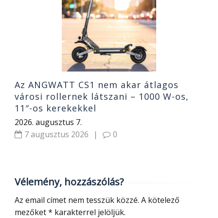
i
r
2
Az ANGWATT CS1 nem akar átlagos
városi rollernek látszani – 1000 W-os,
11″-os kerekekkel
2026. augusztus 7.
7 augusztus 2026
|
0
Vélemény, hozzászólás?
Az email címet nem tesszük közzé.
A kötelező
mezőket
*
karakterrel jelöljük.