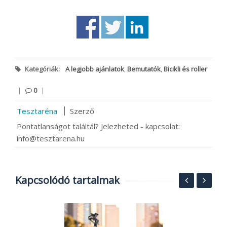
Kategóriák:
A legjobb ajánlatok
,
Bemutatók
,
Bicikli és roller
|
0
|
Tesztaréna
Szerző
Pontatlanságot találtál? Jelezheted - kapcsolat:
info@tesztarena.hu
Kapcsolódó tartalmak
M