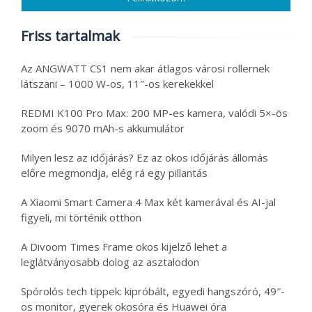
Friss tartalmak
Az ANGWATT CS1 nem akar átlagos városi rollernek
látszani – 1000 W-os, 11″-os kerekekkel
REDMI K100 Pro Max: 200 MP-es kamera, valódi 5×-ös
zoom és 9070 mAh-s akkumulátor
Milyen lesz az időjárás? Ez az okos időjárás állomás
előre megmondja, elég rá egy pillantás
A Xiaomi Smart Camera 4 Max két kamerával és AI-jal
figyeli, mi történik otthon
A Divoom Times Frame okos kijelző lehet a
leglátványosabb dolog az asztalodon
Spórolós tech tippek: kipróbált, egyedi hangszóró, 49″-
os monitor, gyerek okosóra és Huawei óra