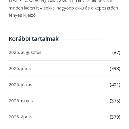
Leslie
-
A Samsung Galaxy Watch Ultra 2 okosóráról
minden kiderült – sokkal nagyobb akku és elképesztően
fényes kijelző!
Korábbi tartalmak
2026. augusztus
(87)
2026. július
(398)
2026. június
(401)
2026. május
(375)
2026. április
(379)