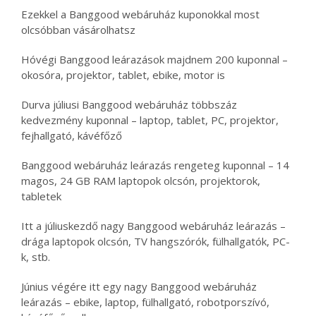
Ezekkel a Banggood webáruház kuponokkal most
olcsóbban vásárolhatsz
Hóvégi Banggood leárazások majdnem 200 kuponnal –
okosóra, projektor, tablet, ebike, motor is
Durva júliusi Banggood webáruház többszáz
kedvezmény kuponnal – laptop, tablet, PC, projektor,
fejhallgató, kávéfőző
Banggood webáruház leárazás rengeteg kuponnal – 14
magos, 24 GB RAM laptopok olcsón, projektorok,
tabletek
Itt a júliuskezdő nagy Banggood webáruház leárazás –
drága laptopok olcsón, TV hangszórók, fülhallgatók, PC-
k, stb.
Június végére itt egy nagy Banggood webáruház
leárazás – ebike, laptop, fülhallgató, robotporszívó,