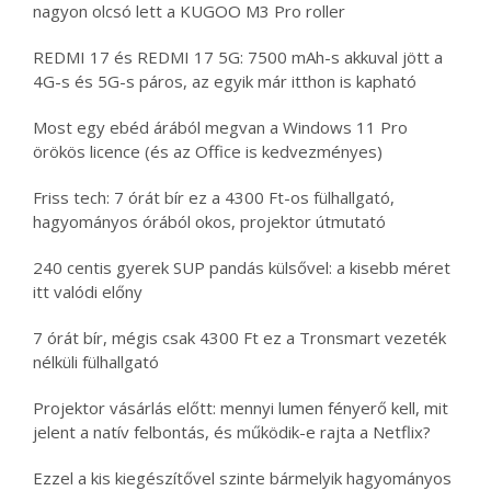
nagyon olcsó lett a KUGOO M3 Pro roller
REDMI 17 és REDMI 17 5G: 7500 mAh-s akkuval jött a
4G-s és 5G-s páros, az egyik már itthon is kapható
Most egy ebéd árából megvan a Windows 11 Pro
örökös licence (és az Office is kedvezményes)
Friss tech: 7 órát bír ez a 4300 Ft-os fülhallgató,
hagyományos órából okos, projektor útmutató
240 centis gyerek SUP pandás külsővel: a kisebb méret
itt valódi előny
7 órát bír, mégis csak 4300 Ft ez a Tronsmart vezeték
nélküli fülhallgató
Projektor vásárlás előtt: mennyi lumen fényerő kell, mit
jelent a natív felbontás, és működik-e rajta a Netflix?
Ezzel a kis kiegészítővel szinte bármelyik hagyományos