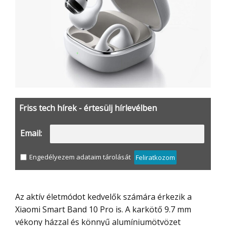
Friss tech hírek - értesülj hírlevélben
Email:
Engedélyezem adataim tárolását
Feliratkozom
Az aktív életmódot kedvelők számára érkezik a
Xiaomi Smart Band 10 Pro is. A karkötő 9.7 mm
vékony házzal és könnyű alumíniumötvözet