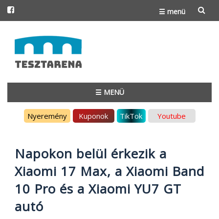
☰ menü
Skip
to
content
☰ MENÜ
Skip
Nyeremény
Kuponok
TikTok
Youtube
to
content
Napokon belül érkezik a
Xiaomi 17 Max, a Xiaomi Band
10 Pro és a Xiaomi YU7 GT
autó