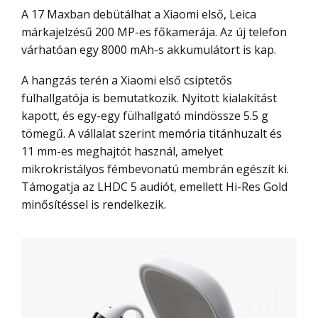
A 17 Maxban debütálhat a Xiaomi első, Leica
márkajelzésű 200 MP-es főkamerája. Az új telefon
várhatóan egy 8000 mAh-s akkumulátort is kap.
A hangzás terén a Xiaomi első csiptetős
fülhallgatója is bemutatkozik. Nyitott kialakítást
kapott, és egy-egy fülhallgató mindössze 5.5 g
tömegű. A vállalat szerint memória titánhuzalt és
11 mm-es meghajtót használ, amelyet
mikrokristályos fémbevonatú membrán egészít ki.
Támogatja az LHDC 5 audiót, emellett Hi-Res Gold
minősítéssel is rendelkezik.