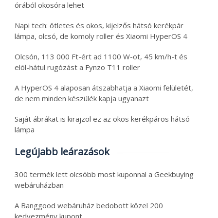
órából okosóra lehet
Napi tech: ötletes és okos, kijelzős hátsó kerékpár
lámpa, olcsó, de komoly roller és Xiaomi HyperOS 4
Olcsón, 113 000 Ft-ért ad 1100 W-ot, 45 km/h-t és
elöl-hátul rugózást a Fynzo T11 roller
A HyperOS 4 alaposan átszabhatja a Xiaomi felületét,
de nem minden készülék kapja ugyanazt
Saját ábrákat is kirajzol ez az okos kerékpáros hátsó
lámpa
Legújabb leárazások
300 termék lett olcsóbb most kuponnal a Geekbuying
webáruházban
A Banggood webáruház bedobott közel 200
kedvezmény kupont