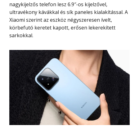
nagykijelzős telefon lesz 6.9″-os kijelzővel,
ultravékony kávákkal és sík paneles kialakítással. A
Xiaomi szerint az eszköz négyszeresen ívelt,
körbefutó keretet kapott, erősen lekerekített
sarkokkal.