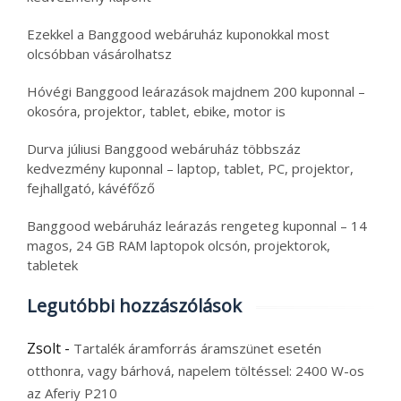
Ezekkel a Banggood webáruház kuponokkal most
olcsóbban vásárolhatsz
Hóvégi Banggood leárazások majdnem 200 kuponnal –
okosóra, projektor, tablet, ebike, motor is
Durva júliusi Banggood webáruház többszáz
kedvezmény kuponnal – laptop, tablet, PC, projektor,
fejhallgató, kávéfőző
Banggood webáruház leárazás rengeteg kuponnal – 14
magos, 24 GB RAM laptopok olcsón, projektorok,
tabletek
Legutóbbi hozzászólások
Zsolt
-
Tartalék áramforrás áramszünet esetén
otthonra, vagy bárhová, napelem töltéssel: 2400 W-os
az Aferiy P210