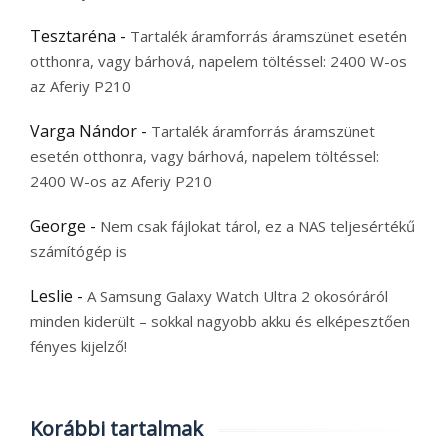
Tesztaréna
-
Tartalék áramforrás áramszünet esetén
otthonra, vagy bárhová, napelem töltéssel: 2400 W-os
az Aferiy P210
Varga Nándor
-
Tartalék áramforrás áramszünet
esetén otthonra, vagy bárhová, napelem töltéssel:
2400 W-os az Aferiy P210
George
-
Nem csak fájlokat tárol, ez a NAS teljesértékű
számítógép is
Leslie
-
A Samsung Galaxy Watch Ultra 2 okosóráról
minden kiderült – sokkal nagyobb akku és elképesztően
fényes kijelző!
Korábbi tartalmak