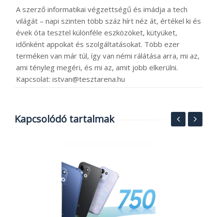
A szerző informatikai végzettségű és imádja a tech
világát – napi szinten több száz hírt néz át, értékel ki és
évek óta tesztel különféle eszközöket, kütyüket,
időnként appokat és szolgáltatásokat. Több ezer
terméken van már túl, így van némi rálátása arra, mi az,
ami tényleg megéri, és mi az, amit jobb elkerülni.
Kapcsolat: istvan@tesztarena.hu
Kapcsolódó tartalmak
E
b
l
2