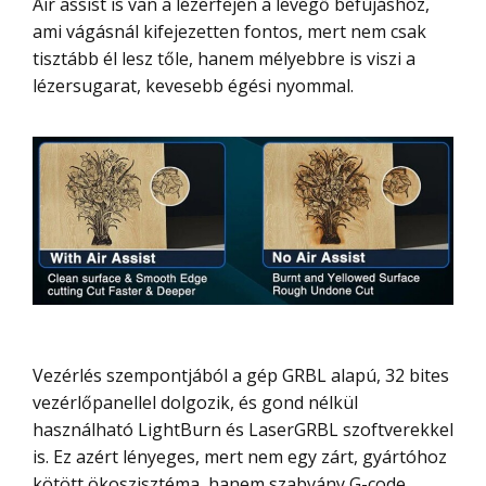
Air assist is van a lézerfejen a levegő befújáshoz,
ami vágásnál kifejezetten fontos, mert nem csak
tisztább él lesz tőle, hanem mélyebbre is viszi a
lézersugarat, kevesebb égési nyommal.
Vezérlés szempontjából a gép GRBL alapú, 32 bites
vezérlőpanellel dolgozik, és gond nélkül
használható LightBurn és LaserGRBL szoftverekkel
is. Ez azért lényeges, mert nem egy zárt, gyártóhoz
kötött ökoszisztéma, hanem szabvány G-code