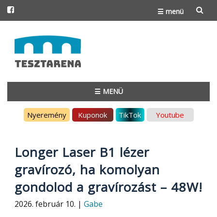
☰ menü
Skip
to
content
☰ MENÜ
Skip
Nyeremény
Kuponok
TikTok
Youtube
to
content
Longer Laser B1 lézer
gravírozó, ha komolyan
gondolod a gravírozást – 48W!
2026. február 10. |
Gabe