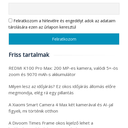
Feliratkozom a hírlevélre és engedélyt adok az adataim
tárolására ezen az űrlapon keresztül
Friss tartalmak
REDMI K100 Pro Max: 200 MP-es kamera, valódi 5×-ös
zoom és 9070 mAh-s akkumulátor
Milyen lesz az időjárás? Ez okos időjárás állomás előre
megmondja, elég rá egy pillantás
A Xiaomi Smart Camera 4 Max két kamerával és AI-jal
figyeli, mi történik otthon
A Divoom Times Frame okos kijelző lehet a