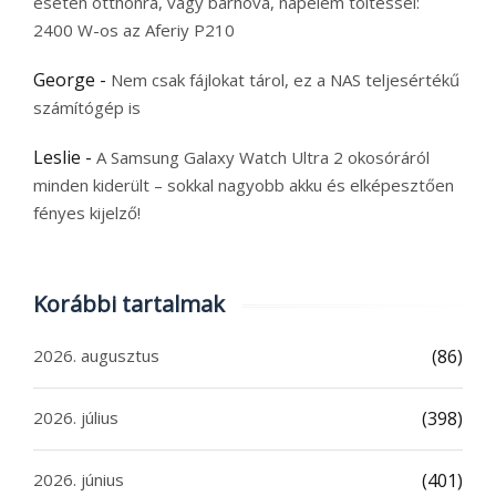
esetén otthonra, vagy bárhová, napelem töltéssel:
2400 W-os az Aferiy P210
George
-
Nem csak fájlokat tárol, ez a NAS teljesértékű
számítógép is
Leslie
-
A Samsung Galaxy Watch Ultra 2 okosóráról
minden kiderült – sokkal nagyobb akku és elképesztően
fényes kijelző!
Korábbi tartalmak
2026. augusztus
(86)
2026. július
(398)
2026. június
(401)