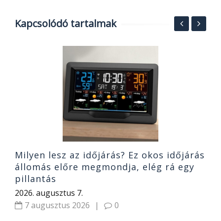
Kapcsolódó tartalmak
A
l
a
2
Milyen lesz az időjárás? Ez okos időjárás
állomás előre megmondja, elég rá egy
pillantás
2026. augusztus 7.
7 augusztus 2026
|
0