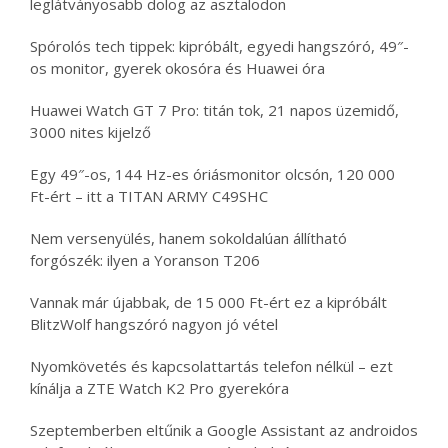
leglátványosabb dolog az asztalodon
Spórolós tech tippek: kipróbált, egyedi hangszóró, 49″-
os monitor, gyerek okosóra és Huawei óra
Huawei Watch GT 7 Pro: titán tok, 21 napos üzemidő,
3000 nites kijelző
Egy 49″-os, 144 Hz-es óriásmonitor olcsón, 120 000
Ft-ért – itt a TITAN ARMY C49SHC
Nem versenyülés, hanem sokoldalúan állítható
forgószék: ilyen a Yoranson T206
Vannak már újabbak, de 15 000 Ft-ért ez a kipróbált
BlitzWolf hangszóró nagyon jó vétel
Nyomkövetés és kapcsolattartás telefon nélkül – ezt
kínálja a ZTE Watch K2 Pro gyerekóra
Szeptemberben eltűnik a Google Assistant az androidos