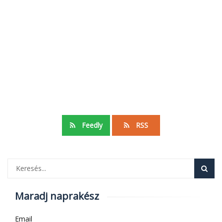
Feedly
RSS
Maradj naprakész
Email