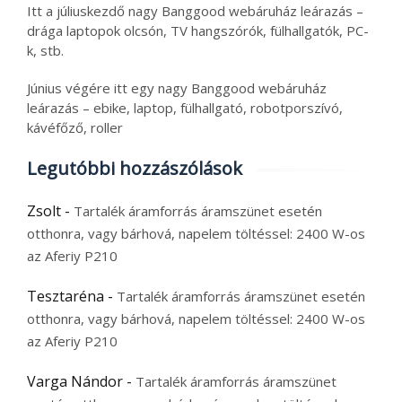
Itt a júliuskezdő nagy Banggood webáruház leárazás –
drága laptopok olcsón, TV hangszórók, fülhallgatók, PC-
k, stb.
Június végére itt egy nagy Banggood webáruház
leárazás – ebike, laptop, fülhallgató, robotporszívó,
kávéfőző, roller
Legutóbbi hozzászólások
Zsolt
-
Tartalék áramforrás áramszünet esetén
otthonra, vagy bárhová, napelem töltéssel: 2400 W-os
az Aferiy P210
Tesztaréna
-
Tartalék áramforrás áramszünet esetén
otthonra, vagy bárhová, napelem töltéssel: 2400 W-os
az Aferiy P210
Varga Nándor
-
Tartalék áramforrás áramszünet