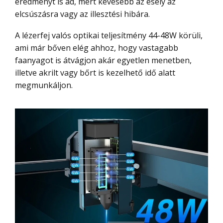
eredményt is ad, mert kevesebb az esély az
elcsúszásra vagy az illesztési hibára.
A lézerfej valós optikai teljesítmény 44-48W körüli,
ami már bőven elég ahhoz, hogy vastagabb
faanyagot is átvágjon akár egyetlen menetben,
illetve akrilt vagy bőrt is kezelhető idő alatt
megmunkáljon.