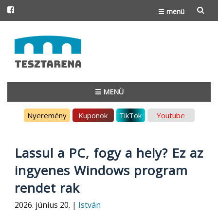
☰ menü
Skip
to
content
☰ MENÜ
Skip
Nyeremény
Kuponok
TikTok
Youtube
to
content
Lassul a PC, fogy a hely? Ez az
ingyenes Windows program
rendet rak
2026. június 20. |
István