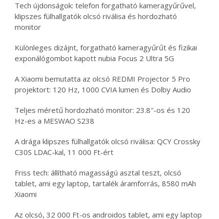
Tech újdonságok: telefon forgatható kameragyűrűvel,
klipszes fülhallgatók olcsó riválisa és hordozható
monitor
Különleges dizájnt, forgatható kameragyűrűt és fizikai
exponálógombot kapott nubia Focus 2 Ultra 5G
A Xiaomi bemutatta az olcsó REDMI Projector 5 Pro
projektort: 120 Hz, 1000 CVIA lumen és Dolby Audio
Teljes méretű hordozható monitor: 23.8″-os és 120
Hz-es a MESWAO S238
A drága klipszes fülhallgatók olcsó riválisa: QCY Crossky
C30S LDAC-kal, 11 000 Ft-ért
Friss tech: állítható magasságú asztal teszt, olcsó
tablet, ami egy laptop, tartalék áramforrás, 8580 mAh
Xiaomi
Az olcsó, 32 000 Ft-os androidos tablet, ami egy laptop