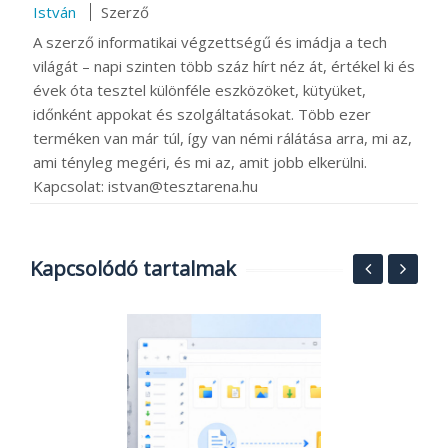
István
Szerző
A szerző informatikai végzettségű és imádja a tech
világát – napi szinten több száz hírt néz át, értékel ki és
évek óta tesztel különféle eszközöket, kütyüket,
időnként appokat és szolgáltatásokat. Több ezer
terméken van már túl, így van némi rálátása arra, mi az,
ami tényleg megéri, és mi az, amit jobb elkerülni.
Kapcsolat: istvan@tesztarena.hu
Kapcsolódó tartalmak
A
k
s
20