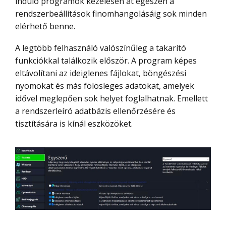
induló programok kezelésén át egészen a
rendszerbeállítások finomhangolásáig sok minden
elérhető benne.
A legtöbb felhasználó valószínűleg a takarító
funkciókkal találkozik először. A program képes
eltávolítani az ideiglenes fájlokat, böngészési
nyomokat és más fölösleges adatokat, amelyek
idővel meglepően sok helyet foglalhatnak. Emellett
a rendszerleíró adatbázis ellenőrzésére és
tisztítására is kínál eszközöket.