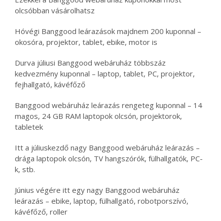
olcsóbban vásárolhatsz
Hóvégi Banggood leárazások majdnem 200 kuponnal –
okosóra, projektor, tablet, ebike, motor is
Durva júliusi Banggood webáruház többszáz
kedvezmény kuponnal – laptop, tablet, PC, projektor,
fejhallgató, kávéfőző
Banggood webáruház leárazás rengeteg kuponnal – 14
magos, 24 GB RAM laptopok olcsón, projektorok,
tabletek
Itt a júliuskezdő nagy Banggood webáruház leárazás –
drága laptopok olcsón, TV hangszórók, fülhallgatók, PC-
k, stb.
Június végére itt egy nagy Banggood webáruház
leárazás – ebike, laptop, fülhallgató, robotporszívó,
kávéfőző, roller