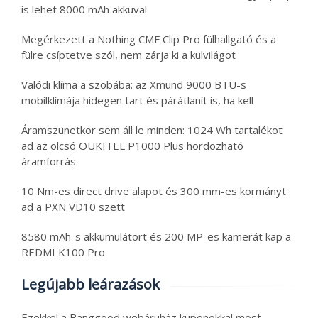
is lehet 8000 mAh akkuval
Megérkezett a Nothing CMF Clip Pro fülhallgató és a
fülre csíptetve szól, nem zárja ki a külvilágot
Valódi klíma a szobába: az Xmund 9000 BTU-s
mobilklímája hidegen tart és párátlanít is, ha kell
Áramszünetkor sem áll le minden: 1024 Wh tartalékot
ad az olcsó OUKITEL P1000 Plus hordozható
áramforrás
10 Nm-es direct drive alapot és 300 mm-es kormányt
ad a PXN VD10 szett
8580 mAh-s akkumulátort és 200 MP-es kamerát kap a
REDMI K100 Pro
Legújabb leárazások
Ezekkel a Banggood webáruház kuponokkal most