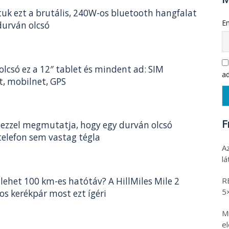
tuk ezt a brutális, 240W-os bluetooth hangfalat
Em
durván olcsó
olcsó ez a 12″ tablet és mindent ad: SIM
ad
t, mobilnet, GPS
F
 ezzel megmutatja, hogy egy durván olcsó
telefon sem vastag tégla
A
l
R
 lehet 100 km-es hatótáv? A HillMiles Mile 2
5
os kerékpár most ezt ígéri
Mi
e