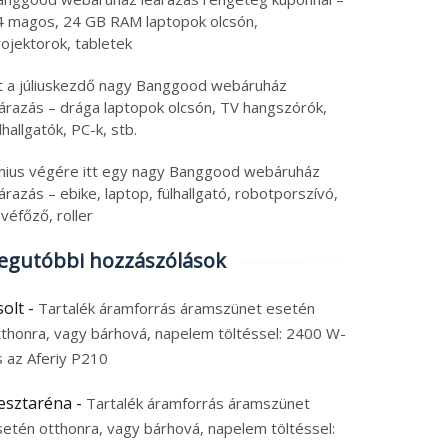
top, tartalék
nyolcmagos Ryzen 7 PC
6. augusztus 5.
2026. augusztus 5.
4 magos, 24 GB RAM laptopok olcsón,
amforrás, 8580 mAh
és Android 16 tablet
 augusztus 2026
|
0
5 augusztus 2026
|
0
ojektorok, tabletek
aomi
tt a júliuskezdő nagy Banggood webáruház
eárazás – drága laptopok olcsón, TV hangszórók,
lhallgatók, PC-k, stb.
únius végére itt egy nagy Banggood webáruház
árazás – ebike, laptop, fülhallgató, robotporszívó,
véfőző, roller
egutóbbi hozzászólások
solt
-
Tartalék áramforrás áramszünet esetén
tthonra, vagy bárhová, napelem töltéssel: 2400 W-
s az Aferiy P210
esztaréna
-
Tartalék áramforrás áramszünet
setén otthonra, vagy bárhová, napelem töltéssel: