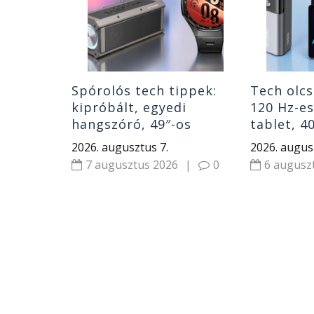
en 7 PC
ablet
|
0
Spórolós tech tippek:
Tech olcs
kipróbált, egyedi
120 Hz-e
hangszóró, 49″-os
tablet, 4
monitor, gyerek okosóra
hangszór
2026. augusztus 7.
2026. augus
és Huawei óra
7 augusztus 2026
|
0
6 augusz