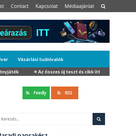
st
Contact
Kapcsolat
Médiaajánlat
dver
Vásárlási tudnivalók
ényjáték
⭐ Az összes új teszt és cikk itt
Feedly
RSS
aradj naprakész