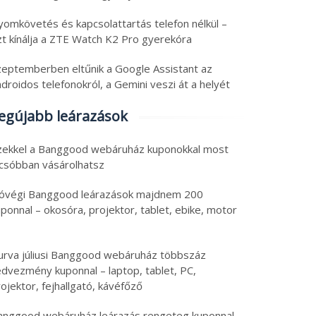
yomkövetés és kapcsolattartás telefon nélkül –
zt kínálja a ZTE Watch K2 Pro gyerekóra
zeptemberben eltűnik a Google Assistant az
droidos telefonokról, a Gemini veszi át a helyét
egújabb leárazások
zekkel a Banggood webáruház kuponokkal most
lcsóbban vásárolhatsz
óvégi Banggood leárazások majdnem 200
ponnal – okosóra, projektor, tablet, ebike, motor
urva júliusi Banggood webáruház többszáz
ss tech: állítható
Friss tech válogatás:
edvezmény kuponnal – laptop, tablet, PC,
gasságú asztal teszt,
OnePlus okosóra
ojektor, fejhallgató, kávéfőző
só tablet, ami egy
féláron, olcsó
anggood webáruház leárazás rengeteg kuponnal –