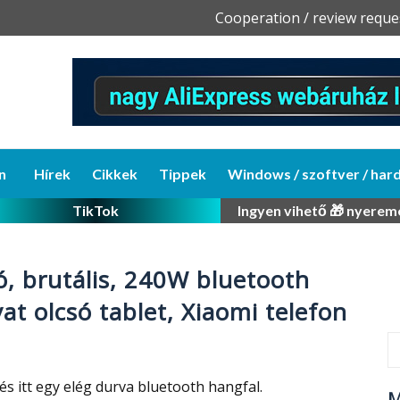
Skip
Cooperation / review reque
to
content
n
Hírek
Cikkek
Tippek
Windows / szoftver / har
TikTok
Ingyen vihető 🎁 nyerem
ó, brutális, 240W bluetooth
at olcsó tablet, Xiaomi telefon
s itt egy elég durva bluetooth hangfal.
M