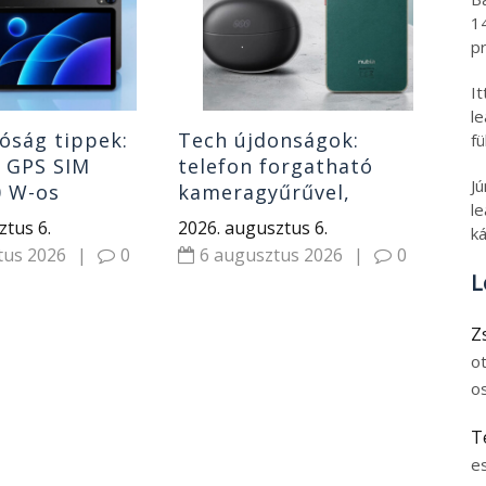
lap
202
1
ár
5
pr
Xi
I
l
óság tippek:
Tech újdonságok:
fü
s GPS SIM
telefon forgatható
J
0 W-os
kameragyűrűvel,
le
ó, power bank
klipszes fülhallgatók
ztus 6.
2026. augusztus 6.
ká
olcsó riválisa és
tus 2026
|
0
6 augusztus 2026
|
0
hordozható monitor
L
Z
o
o
T
e