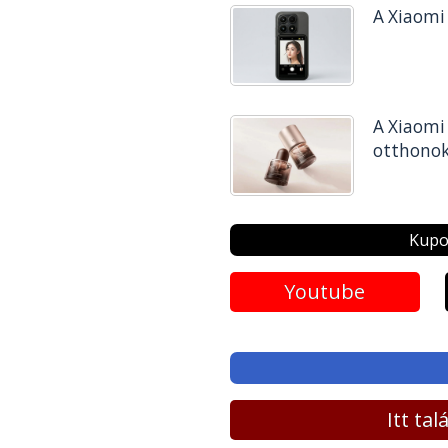
A Xiaomi
A Xiaomi 
otthonokb
Kupo
Youtube
Itt ta