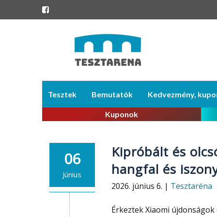
Skip
Tesztek
Bemutatók
Kedvezmény, kupo
to
content
Kuponok
Kipróbált és olcs
06
hangfal és iszony
Június
2026. június 6. |
Tesztaréna
Érkeztek Xiaomi újdonságok é