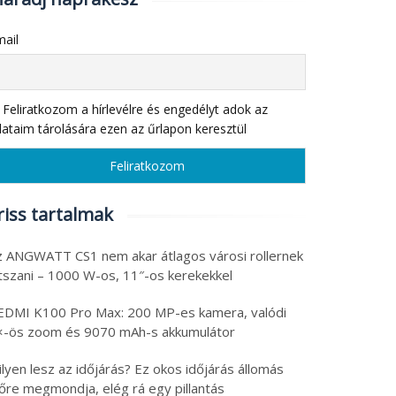
ail
Feliratkozom a hírlevélre és engedélyt adok az
ataim tárolására ezen az űrlapon keresztül
riss tartalmak
z ANGWATT CS1 nem akar átlagos városi rollernek
átszani – 1000 W-os, 11″-os kerekekkel
EDMI K100 Pro Max: 200 MP-es kamera, valódi
×-ös zoom és 9070 mAh-s akkumulátor
lyen lesz az időjárás? Ez okos időjárás állomás
lőre megmondja, elég rá egy pillantás