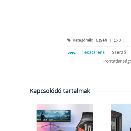
Kategóriák:
Egyéb
|
0
|
Tesztaréna
Szerző
Pontatlanságo
Kapcsolódó tartalmak
atás:
a