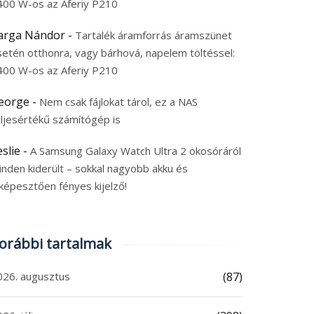
400 W-os az Aferiy P210
arga Nándor
-
Tartalék áramforrás áramszünet
setén otthonra, vagy bárhová, napelem töltéssel:
400 W-os az Aferiy P210
eorge
-
Nem csak fájlokat tárol, ez a NAS
eljesértékű számítógép is
eslie
-
A Samsung Galaxy Watch Ultra 2 okosóráról
inden kiderült – sokkal nagyobb akku és
képesztően fényes kijelző!
orábbi tartalmak
026. augusztus
(87)