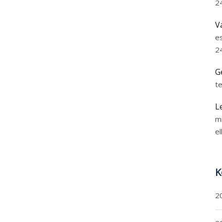
2
V
e
2
G
t
L
m
el
K
2