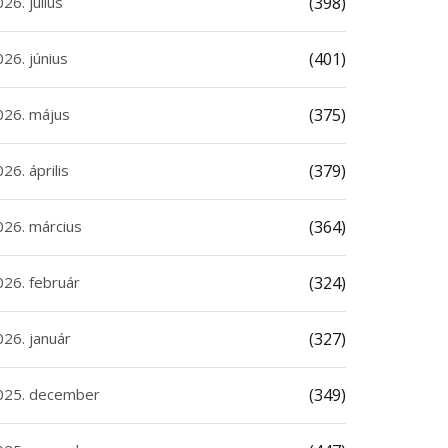
26. július
(398)
26. június
(401)
026. május
(375)
26. április
(379)
026. március
(364)
026. február
(324)
026. január
(327)
025. december
(349)