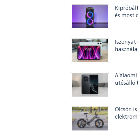
Kipróbál
és most 
Iszonyat 
használa
A Xiaomi
ütésálló 
Olcsón is
elektrom