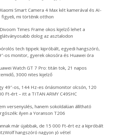
 Xiaomi Smart Camera 4 Max két kamerával és AI-
l figyeli, mi történik otthon
 Divoom Times Frame okos kijelző lehet a
eglátványosabb dolog az asztalodon
órolós tech tippek: kipróbált, egyedi hangszóró,
9″-os monitor, gyerek okosóra és Huawei óra
uawei Watch GT 7 Pro: titán tok, 21 napos
emidő, 3000 nites kijelző
gy 49″-os, 144 Hz-es óriásmonitor olcsón, 120
00 Ft-ért – itt a TITAN ARMY C49SHC
em versenyülés, hanem sokoldalúan állítható
orgószék: ilyen a Yoranson T206
nnak már újabbak, de 15 000 Ft-ért ez a kipróbált
litzWolf hangszóró nagyon jó vétel