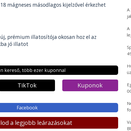
 18 mágneses másodlagos kijelzővel érkezhet
A
ja
A
l
új, prémium illatosítója okosan hoz el az
a jó illatot
Sp
4
H
n kereső, több ezer kuponnal
üz
TikTok
Kuponok
E
0
N
Facebook
f
lálod a legjobb leárazásokat
Va
B