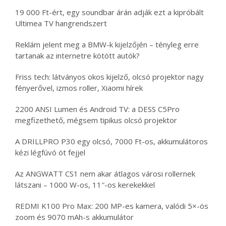
19 000 Ft-ért, egy soundbar árán adják ezt a kipróbált
Ultimea TV hangrendszert
Reklám jelent meg a BMW-k kijelzőjén – tényleg erre
tartanak az internetre kötött autók?
Friss tech: látványos okos kijelző, olcsó projektor nagy
fényerővel, izmos roller, Xiaomi hírek
2200 ANSI Lumen és Android TV: a DESS C5Pro
megfizethető, mégsem tipikus olcsó projektor
A DRILLPRO P30 egy olcsó, 7000 Ft-os, akkumulátoros
kézi légfúvó öt fejjel
Az ANGWATT CS1 nem akar átlagos városi rollernek
látszani – 1000 W-os, 11″-os kerekekkel
REDMI K100 Pro Max: 200 MP-es kamera, valódi 5×-ös
zoom és 9070 mAh-s akkumulátor