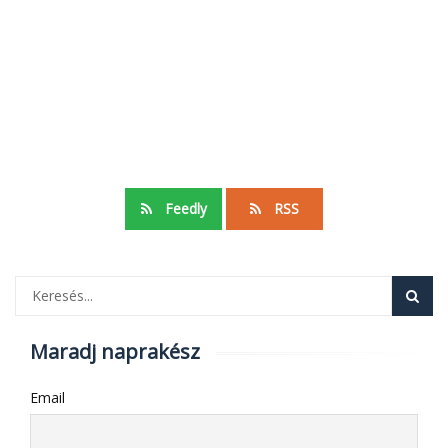
Feedly
RSS
Maradj naprakész
Email