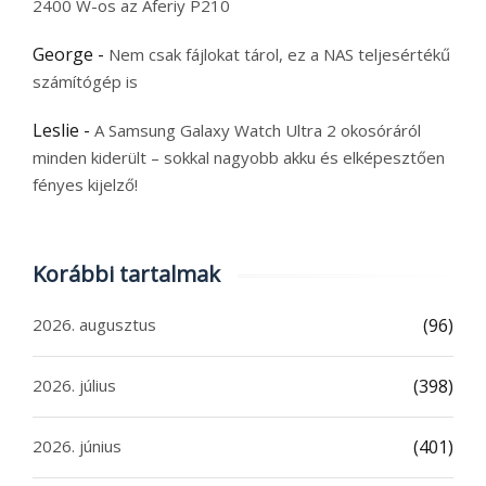
2400 W-os az Aferiy P210
George
-
Nem csak fájlokat tárol, ez a NAS teljesértékű
számítógép is
Leslie
-
A Samsung Galaxy Watch Ultra 2 okosóráról
minden kiderült – sokkal nagyobb akku és elképesztően
fényes kijelző!
Korábbi tartalmak
2026. augusztus
(96)
2026. július
(398)
2026. június
(401)