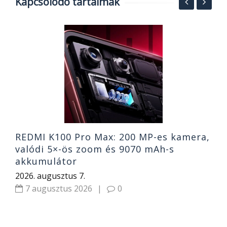
Kapcsolódó tartalmak
MI
A
k
o
2
REDMI K100 Pro Max: 200 MP-es kamera,
valódi 5×-ös zoom és 9070 mAh-s
akkumulátor
2026. augusztus 7.
7 augusztus 2026
|
0