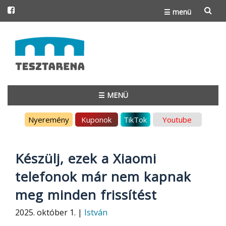
☰ menü
Skip
to
content
☰ MENÜ
Skip
Nyeremény
Kuponok
TikTok
Youtube
to
content
Készülj, ezek a Xiaomi
telefonok már nem kapnak
meg minden frissítést
2025. október 1. |
István