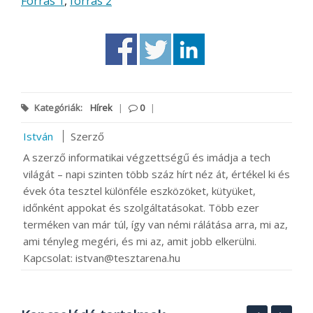
Forrás 1
,
forrás 2
Kategóriák:
Hírek
|
0
|
István
Szerző
A szerző informatikai végzettségű és imádja a tech
világát – napi szinten több száz hírt néz át, értékel ki és
évek óta tesztel különféle eszközöket, kütyüket,
időnként appokat és szolgáltatásokat. Több ezer
terméken van már túl, így van némi rálátása arra, mi az,
ami tényleg megéri, és mi az, amit jobb elkerülni.
Kapcsolat: istvan@tesztarena.hu