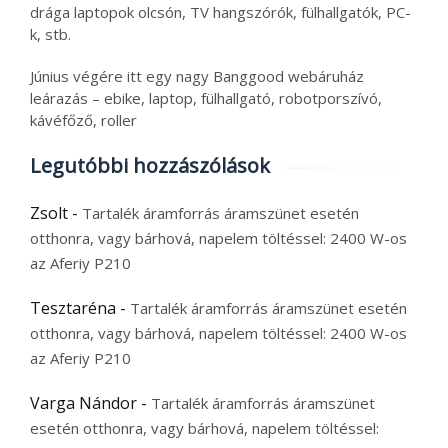
drága laptopok olcsón, TV hangszórók, fülhallgatók, PC-
k, stb.
Június végére itt egy nagy Banggood webáruház
leárazás – ebike, laptop, fülhallgató, robotporszívó,
kávéfőző, roller
Legutóbbi hozzászólások
Zsolt
-
Tartalék áramforrás áramszünet esetén
otthonra, vagy bárhová, napelem töltéssel: 2400 W-os
az Aferiy P210
Tesztaréna
-
Tartalék áramforrás áramszünet esetén
otthonra, vagy bárhová, napelem töltéssel: 2400 W-os
az Aferiy P210
Varga Nándor
-
Tartalék áramforrás áramszünet
esetén otthonra, vagy bárhová, napelem töltéssel: