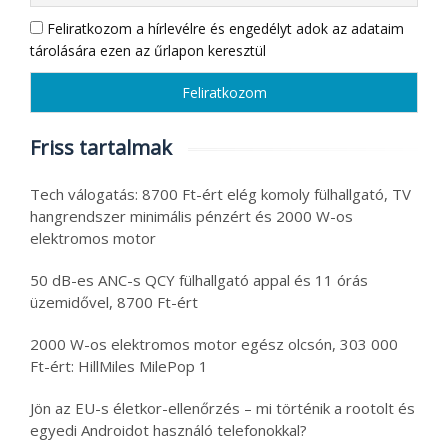
Feliratkozom a hírlevélre és engedélyt adok az adataim
tárolására ezen az űrlapon keresztül
Friss tartalmak
Tech válogatás: 8700 Ft-ért elég komoly fülhallgató, TV
hangrendszer minimális pénzért és 2000 W-os
elektromos motor
50 dB-es ANC-s QCY fülhallgató appal és 11 órás
üzemidővel, 8700 Ft-ért
2000 W-os elektromos motor egész olcsón, 303 000
Ft-ért: HillMiles MilePop 1
Jön az EU-s életkor-ellenőrzés – mi történik a rootolt és
egyedi Androidot használó telefonokkal?