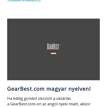
Külföldi
rendelés
tudnivalók
–
webáruházak,
vám,
egyebek
GearBest.com magyar nyelven!
Ha eddig gondot okozott a vásárlás
a GearBest.com-on az angol nyelv miatt, akkor