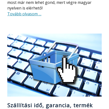
most már nem lehet gond, mert végre magyar
nyelven is elérhető!
about
Tovább olvasom
…
GearBest.com
magyar
nyelven!
Szállítási idő, garancia, termék