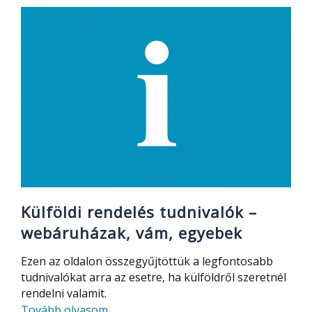
külföldi
rendelés,
szállítási
idő,
tudnivalók
Külföldi rendelés tudnivalók –
webáruházak, vám, egyebek
Ezen az oldalon összegyűjtöttük a legfontosabb
tudnivalókat arra az esetre, ha külföldről szeretnél
rendelni valamit.
about
Tovább olvasom
…