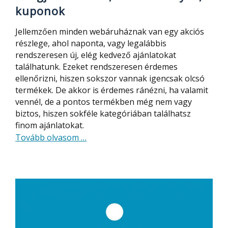
kuponok
Jellemzően minden webáruháznak van egy akciós
részlege, ahol naponta, vagy legalábbis
rendszeresen új, elég kedvező ajánlatokat
találhatunk. Ezeket rendszeresen érdemes
ellenőrizni, hiszen sokszor vannak igencsak olcsó
termékek. De akkor is érdemes ránézni, ha valamit
vennél, de a pontos termékben még nem vagy
biztos, hiszen sokféle kategóriában találhatsz
finom ajánlatokat.
about
Tovább olvasom
…
A
legjobb
akciók,
kedvezmények,
kuponok