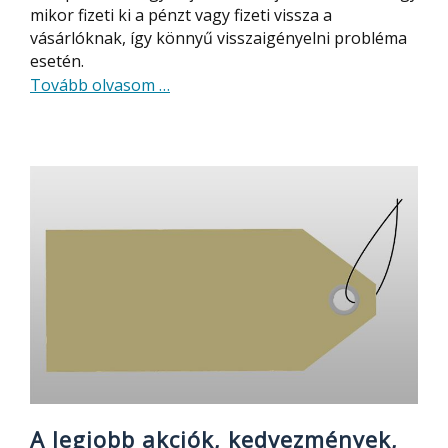
mikor fizeti ki a pénzt vagy fizeti vissza a
vásárlóknak, így könnyű visszaigényelni probléma
esetén.
about
Tovább olvasom
…
Pénz
visszaigénylése
(refund)
AliExpress.com-
on
A legjobb akciók, kedvezmények,