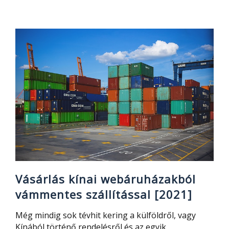
kínai
webáruházakból
vámmentes
szállítással,
2024-
től
Vásárlás kínai webáruházakból
vámmentes szállítással [2021]
Még mindig sok tévhit kering a külföldről, vagy
Kínából történő rendelésről és az egyik