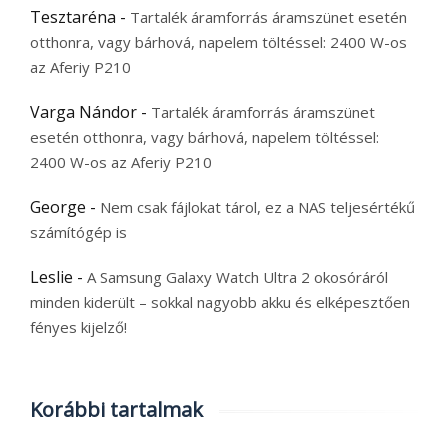
Tesztaréna
-
Tartalék áramforrás áramszünet esetén
otthonra, vagy bárhová, napelem töltéssel: 2400 W-os
az Aferiy P210
Varga Nándor
-
Tartalék áramforrás áramszünet
esetén otthonra, vagy bárhová, napelem töltéssel:
2400 W-os az Aferiy P210
George
-
Nem csak fájlokat tárol, ez a NAS teljesértékű
számítógép is
Leslie
-
A Samsung Galaxy Watch Ultra 2 okosóráról
minden kiderült – sokkal nagyobb akku és elképesztően
fényes kijelző!
Korábbi tartalmak