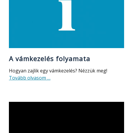
A vámkezelés folyamata
Hogyan zajlik egy vámkezelés? Nézzük meg!
about
Tovább olvasom
…
A
vámkezelés
folyamata