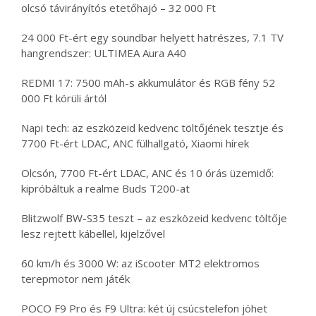
olcsó távirányítós etetőhajó – 32 000 Ft
24 000 Ft-ért egy soundbar helyett hatrészes, 7.1 TV
hangrendszer: ULTIMEA Aura A40
REDMI 17: 7500 mAh-s akkumulátor és RGB fény 52
000 Ft körüli ártól
Napi tech: az eszközeid kedvenc töltőjének tesztje és
7700 Ft-ért LDAC, ANC fülhallgató, Xiaomi hírek
Olcsón, 7700 Ft-ért LDAC, ANC és 10 órás üzemidő:
kipróbáltuk a realme Buds T200-at
Blitzwolf BW-S35 teszt – az eszközeid kedvenc töltője
lesz rejtett kábellel, kijelzővel
60 km/h és 3000 W: az iScooter MT2 elektromos
terepmotor nem játék
POCO F9 Pro és F9 Ultra: két új csúcstelefon jöhet