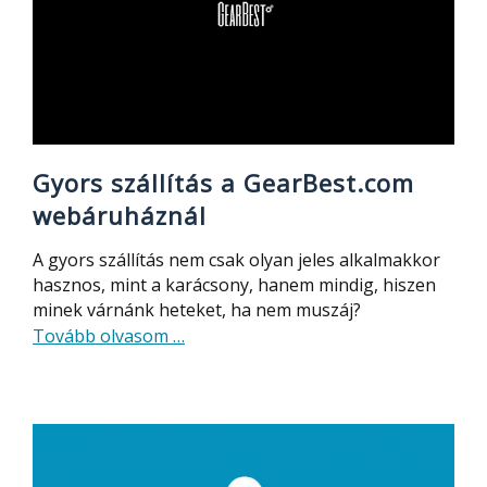
Gyors szállítás a GearBest.com
webáruháznál
A gyors szállítás nem csak olyan jeles alkalmakkor
hasznos, mint a karácsony, hanem mindig, hiszen
minek várnánk heteket, ha nem muszáj?
about
Tovább olvasom
…
Gyors
szállítás
a
GearBest.com
webáruháznál