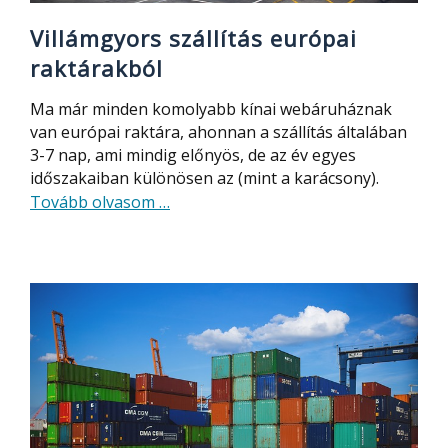
Villámgyors szállítás európai
raktárakból
Ma már minden komolyabb kínai webáruháznak
van európai raktára, ahonnan a szállítás általában
3-7 nap, ami mindig előnyös, de az év egyes
időszakaiban különösen az (mint a karácsony).
about
Tovább olvasom
…
Villámgyors
szállítás
európai
raktárakból