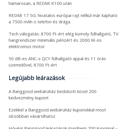
hamarosan, a REDMI K100 után
REDMI 17 5G: hivatalos európai rajt nélkül már kapható
a 7500 mAh-s telefon és drága
Tech válogatás: 8700 Ft-ért elég komoly fülhallgató, TV
hangrendszer minimális pénzért és 2000 W-os
elektromos motor
50 dB-es ANC-s QCY fülhallgató appal és 11 órás
üzemidővel, 8700 Ft-ért
Legújabb leárazások
A Banggood webáruház bedobott közel 200
kedvezmény kupont
Ezekkel a Banggood webáruház kuponokkal most
olcsóbban vásárolhatsz
Hóvégi Banggood leárazások majdnem 200 kuponnal –