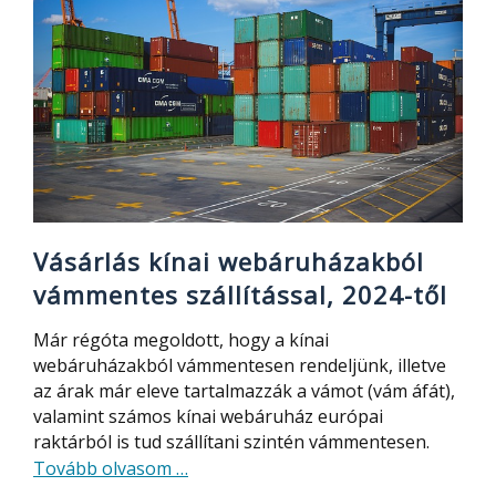
Vásárlás kínai webáruházakból
vámmentes szállítással, 2024-től
Már régóta megoldott, hogy a kínai
webáruházakból vámmentesen rendeljünk, illetve
az árak már eleve tartalmazzák a vámot (vám áfát),
valamint számos kínai webáruház európai
raktárból is tud szállítani szintén vámmentesen.
about
Tovább olvasom
…
Vásárlás