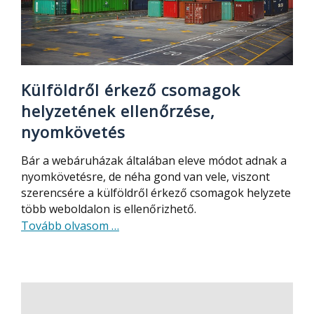
Külföldről érkező csomagok
helyzetének ellenőrzése,
nyomkövetés
Bár a webáruházak általában eleve módot adnak a
nyomkövetésre, de néha gond van vele, viszont
szerencsére a külföldről érkező csomagok helyzete
több weboldalon is ellenőrizhető.
about
Tovább olvasom
…
Külföldről
érkező
csomagok
helyzetének
ellenőrzése,