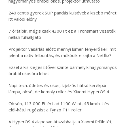
hagyományos órából okos, projektor útmutató
240 centis gyerek SUP pandás külsővel: a kisebb méret
itt valódi előny
7 órát bír, mégis csak 4300 Ft ez a Tronsmart vezeték
nélküli fülhallgató
Projektor vásárlás előtt: mennyi lumen fényerő kell, mit
jelent a natív felbontás, és működik-e rajta a Netflix?
Ezzel a kis kiegészítővel szinte bármelyik hagyományos
órából okosóra lehet
Napi tech: ötletes és okos, kijelzős hátsó kerékpár
lámpa, olcsó, de komoly roller és Xiaomi HyperOS 4
Olcsón, 113 000 Ft-ért ad 1100 W-ot, 45 km/h-t és
elöl-hátul rugózást a Fynzo T11 roller
A HyperOS 4 alaposan átszabhatja a Xiaomi felületét,