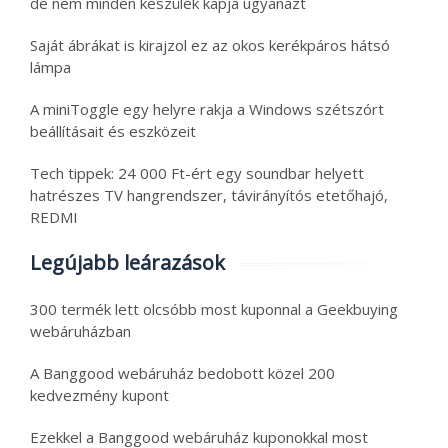
de nem minden készülék kapja ugyanazt
Saját ábrákat is kirajzol ez az okos kerékpáros hátsó
lámpa
A miniToggle egy helyre rakja a Windows szétszórt
beállításait és eszközeit
Tech tippek: 24 000 Ft-ért egy soundbar helyett
hatrészes TV hangrendszer, távirányítós etetőhajó,
REDMI
Legújabb leárazások
300 termék lett olcsóbb most kuponnal a Geekbuying
webáruházban
A Banggood webáruház bedobott közel 200
kedvezmény kupont
Ezekkel a Banggood webáruház kuponokkal most