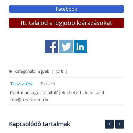
Facebook
Itt találod a legjobb leárazásokat
Kategóriák:
Egyéb
|
0
|
Tesztaréna
Szerző
Pontatlanságot találtál? Jelezheted - kapcsolat:
info@tesztarena.hu
Kapcsolódó tartalmak