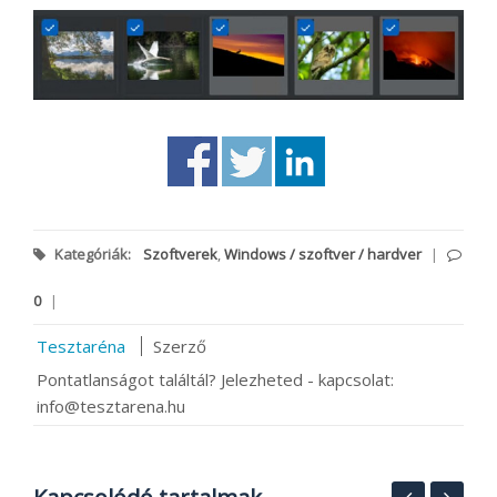
Kategóriák:
Szoftverek
,
Windows / szoftver / hardver
|
0
|
Tesztaréna
Szerző
Pontatlanságot találtál? Jelezheted - kapcsolat:
info@tesztarena.hu