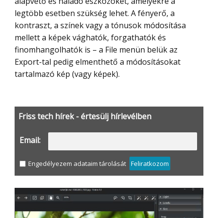
alapvető és haladó eszközöket, amelyekre a
legtöbb esetben szükség lehet. A fényerő, a
kontraszt, a színek vagy a tónusok módosítása
mellett a képek vághatók, forgathatók és
finomhangolhatók is – a File menün belük az
Export-tal pedig elmenthető a módosításokat
tartalmazó kép (vagy képek).
Friss tech hírek - értesülj hírlevélben
Email:
Engedélyezem adataim tárolását
Feliratkozom