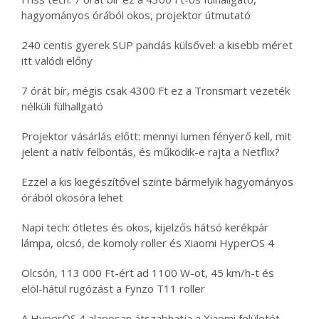
hagyományos órából okos, projektor útmutató
240 centis gyerek SUP pandás külsővel: a kisebb méret
itt valódi előny
7 órát bír, mégis csak 4300 Ft ez a Tronsmart vezeték
nélküli fülhallgató
Projektor vásárlás előtt: mennyi lumen fényerő kell, mit
jelent a natív felbontás, és működik-e rajta a Netflix?
Ezzel a kis kiegészítővel szinte bármelyik hagyományos
órából okosóra lehet
Napi tech: ötletes és okos, kijelzős hátsó kerékpár
lámpa, olcsó, de komoly roller és Xiaomi HyperOS 4
Olcsón, 113 000 Ft-ért ad 1100 W-ot, 45 km/h-t és
elöl-hátul rugózást a Fynzo T11 roller
A HyperOS 4 alaposan átszabhatja a Xiaomi felületét,