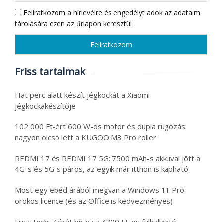
Feliratkozom a hírlevélre és engedélyt adok az adataim
tárolására ezen az űrlapon keresztül
Friss tartalmak
Hat perc alatt készít jégkockát a Xiaomi
jégkockakészítője
102 000 Ft-ért 600 W-os motor és dupla rugózás:
nagyon olcsó lett a KUGOO M3 Pro roller
REDMI 17 és REDMI 17 5G: 7500 mAh-s akkuval jött a
4G-s és 5G-s páros, az egyik már itthon is kapható
Most egy ebéd árából megvan a Windows 11 Pro
örökös licence (és az Office is kedvezményes)
Friss tech: 7 órát bír ez a 4300 Ft-os fülhallgató,