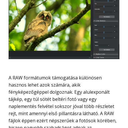
A RAW formátumok támogatása különösen
hasznos lehet azok számára, akik
fényképezőgéppel dolgoznak. Egy alulexponált
tájkép, egy túl sötét beltéri fotó vagy egy
naplementés felvétel sokszor jóval több részletet
rejt, mint amennyi első pillantásra látható. A RAW
fájlok éppen ezért népszerűek a fotósok körében,
hiszen nagyobb szabadságot adnak az