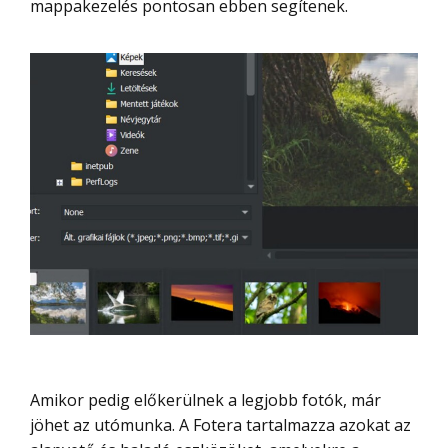
mappakezelés pontosan ebben segítenek.
Amikor pedig előkerülnek a legjobb fotók, már
jöhet az utómunka. A Fotera tartalmazza azokat az