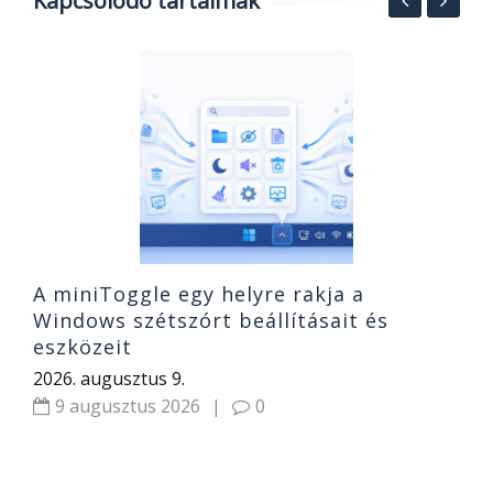
Kapcsolódó tartalmak
A
,
e
f
2
A miniToggle egy helyre rakja a
Windows szétszórt beállításait és
eszközeit
2026. augusztus 9.
9 augusztus 2026
|
0