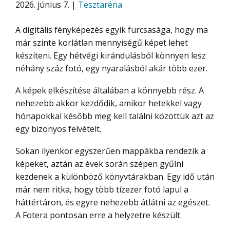
2026. június 7. |
Tesztaréna
A digitális fényképezés egyik furcsasága, hogy ma
már szinte korlátlan mennyiségű képet lehet
készíteni. Egy hétvégi kirándulásból könnyen lesz
néhány száz fotó, egy nyaralásból akár több ezer.
A képek elkészítése általában a könnyebb rész. A
nehezebb akkor kezdődik, amikor hetekkel vagy
hónapokkal később meg kell találni közöttük azt az
egy bizonyos felvételt.
Sokan ilyenkor egyszerűen mappákba rendezik a
képeket, aztán az évek során szépen gyűlni
kezdenek a különböző könyvtárakban. Egy idő után
már nem ritka, hogy több tízezer fotó lapul a
háttértáron, és egyre nehezebb átlátni az egészet.
A Fotera pontosan erre a helyzetre készült.