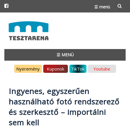
☰ menü
Skip
to
content
☰ MENÜ
Skip
Nyeremény
Kuponok
TikTok
Youtube
to
content
Ingyenes, egyszerűen
használható fotó rendszerező
és szerkesztő – importálni
sem kell