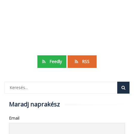
Feedly
RSS
Maradj naprakész
Email