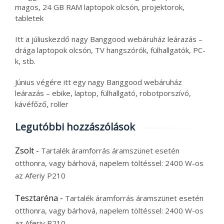
magos, 24 GB RAM laptopok olcsón, projektorok,
tabletek
Itt a júliuskezdő nagy Banggood webáruház leárazás –
drága laptopok olcsón, TV hangszórók, fülhallgatók, PC-
k, stb.
Június végére itt egy nagy Banggood webáruház
leárazás – ebike, laptop, fülhallgató, robotporszívó,
kávéfőző, roller
Legutóbbi hozzászólások
Zsolt
-
Tartalék áramforrás áramszünet esetén
otthonra, vagy bárhová, napelem töltéssel: 2400 W-os
az Aferiy P210
Tesztaréna
-
Tartalék áramforrás áramszünet esetén
otthonra, vagy bárhová, napelem töltéssel: 2400 W-os
az Aferiy P210