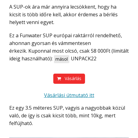
A SUP-ok ára már annyira lecsökkent, hogy ha
kicsit is több időre kell, akkor érdemes a bérlés
helyett venni egyet.
Ez a Funwater SUP európai raktárról rendelhető,
ahonnan gyorsan és vámmentesen
érkezik. Kuponnal most olcsó, csak 58 000Ft (limitált
ideig használható):
UNPACK22
másol
Vásárlás
Vásárlási útmutató itt
Ez egy 3.5 méteres SUP, vagyis a nagyobbak közül
való, de így is csak kicsit több, mint 10kg, mert
felfújható.