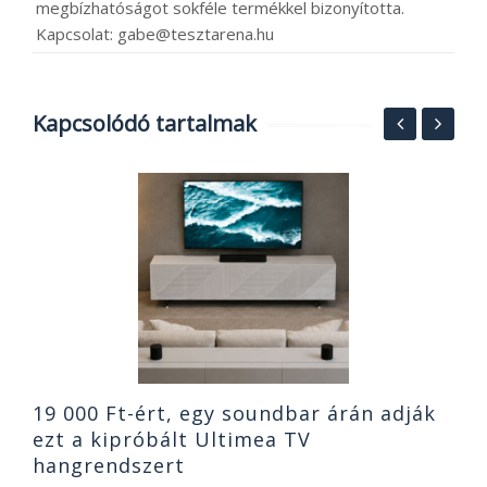
megbízhatóságot sokféle termékkel bizonyította.
Kapcsolat: gabe@tesztarena.hu
Kapcsolódó tartalmak
2
C
o
2
19 000 Ft-ért, egy soundbar árán adják
ezt a kipróbált Ultimea TV
hangrendszert