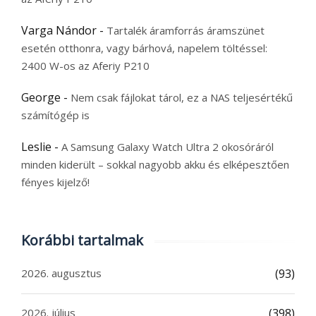
Varga Nándor
-
Tartalék áramforrás áramszünet
esetén otthonra, vagy bárhová, napelem töltéssel:
2400 W-os az Aferiy P210
George
-
Nem csak fájlokat tárol, ez a NAS teljesértékű
számítógép is
Leslie
-
A Samsung Galaxy Watch Ultra 2 okosóráról
minden kiderült – sokkal nagyobb akku és elképesztően
fényes kijelző!
Korábbi tartalmak
2026. augusztus
(93)
2026. július
(398)