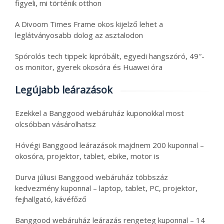
figyeli, mi történik otthon
A Divoom Times Frame okos kijelző lehet a
leglátványosabb dolog az asztalodon
Spórolós tech tippek: kipróbált, egyedi hangszóró, 49″-
os monitor, gyerek okosóra és Huawei óra
Legújabb leárazások
Ezekkel a Banggood webáruház kuponokkal most
olcsóbban vásárolhatsz
Hóvégi Banggood leárazások majdnem 200 kuponnal –
okosóra, projektor, tablet, ebike, motor is
Durva júliusi Banggood webáruház többszáz
kedvezmény kuponnal – laptop, tablet, PC, projektor,
fejhallgató, kávéfőző
Banggood webáruház leárazás rengeteg kuponnal – 14