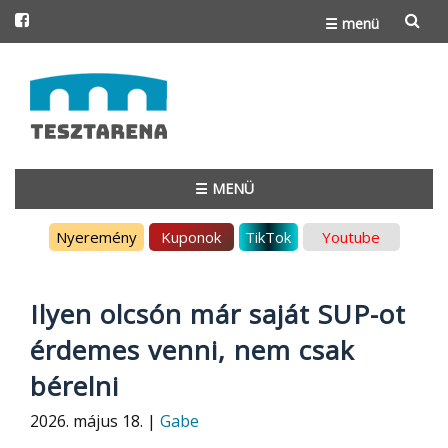
☰ menü
Skip
to
content
☰ MENÜ
Skip
Nyeremény
Kuponok
TikTok
Youtube
to
content
Ilyen olcsón már saját SUP-ot
érdemes venni, nem csak
bérelni
2026. május 18. |
Gabe