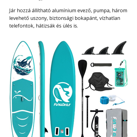
Jár hozzá állítható alumínium evező, pumpa, három
levehető uszony, biztonsági bokapánt, vízhatlan
telefontok, hátizsák és ülés is.