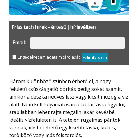
Friss tech hírek - értesülj hírlevélben
Email:
Engedélyezem adataim tárolását
Feliratkozom
Három különböző színben érhető el, a nagy
felületű csúszásgátló borítás pedig sokat számít,
amikor a deszka nedves lesz vagy kicsit mozog a víz
alatt. Nem kell folyamatosan a lábtartásra figyelni,
stabilabban lehet rajta megállni akár kevésbé
ideális vízfelületen is. A tetején rugalmas pántok
vannak, ide betehető egy kisebb táska, kulacs,
törölköző vagy más felszerelés.