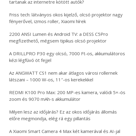
tartanak az internetre kötött autók?
Friss tech: látványos okos kijelző, olcsó projektor nagy
fényerővel, izmos roller, Xiaomi hírek
2200 ANSI Lumen és Android TV: a DESS C5Pro
megfizethető, mégsem tipikus olcsó projektor
A DRILLPRO P30 egy olcsó, 7000 Ft-os, akkumulátoros
kézi légfúvó öt fejjel
Az ANGWATT CS1 nem akar átlagos városi rollernek
látszani – 1000 W-os, 11″-os kerekekkel
REDMI K100 Pro Max: 200 MP-es kamera, valódi 5×-ös
zoom és 9070 mAh-s akkumulátor
Milyen lesz az időjárás? Ez az okos időjárás állomás
előre megmondja, elég rá egy pillantás
A Xiaomi Smart Camera 4 Max két kamerával és AI-jal